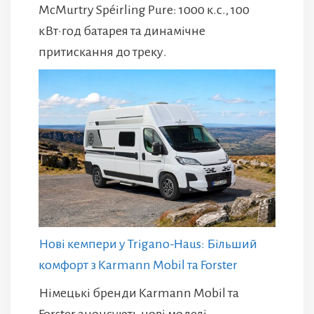
McMurtry Spéirling Pure: 1000 к.с., 100
кВт·год батарея та динамічне
притискання до треку.
Нові кемпери у Trigano-Haus: Більший
комфорт з Karmann Mobil та Forster
Німецькі бренди Karmann Mobil та