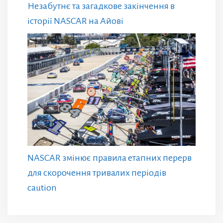
Незабутнє та загадкове закінчення в
історії NASCAR на Айові
NASCAR змінює правила етапних перерв
для скорочення тривалих періодів
caution