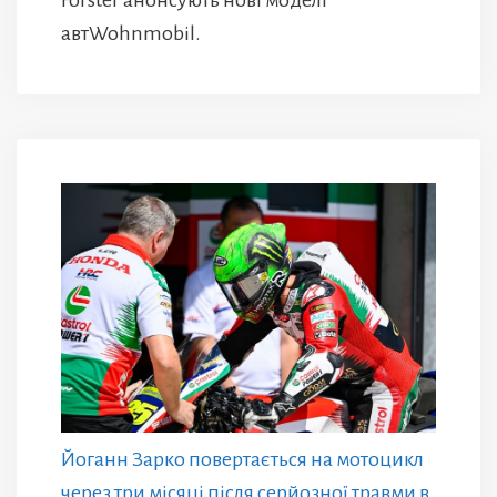
Forster анонсують нові моделі
автWohnmobil.
Йоганн Зарко повертається на мотоцикл
через три місяці після серйозної травми в