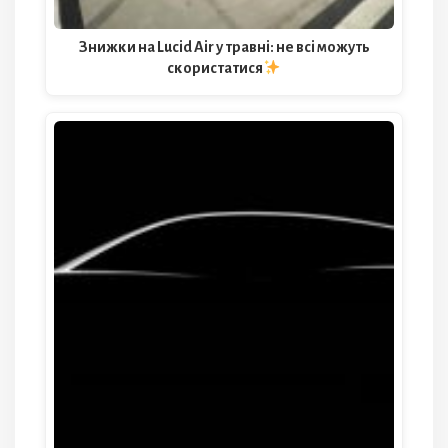
Знижки на Lucid Air у травні: не всі можуть
скористатися