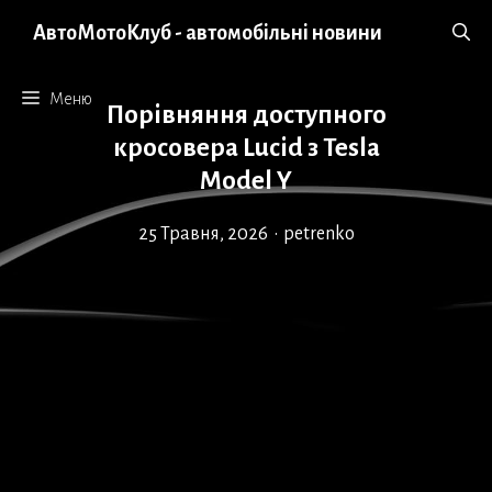
Перейти
АвтоМотоКлуб - автомобільні новини
до
вмісту
Меню
Порівняння доступного
кросовера Lucid з Tesla
Model Y
25 Травня, 2026
•
petrenko