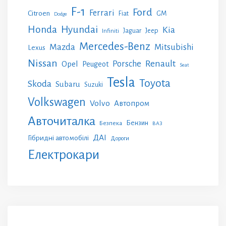
F-1
Ford
Ferrari
Citroen
GM
Fiat
Dodge
Honda
Hyundai
Kia
Jeep
Jaguar
Infiniti
Mercedes-Benz
Mazda
Mitsubishi
Lexus
Nissan
Renault
Porsche
Opel
Peugeot
Seat
Tesla
Toyota
Skoda
Subaru
Suzuki
Volkswagen
Volvo
Автопром
Авточиталка
Бензин
Безпека
ВАЗ
ДАІ
Гібридні автомобілі
Дороги
Електрокари