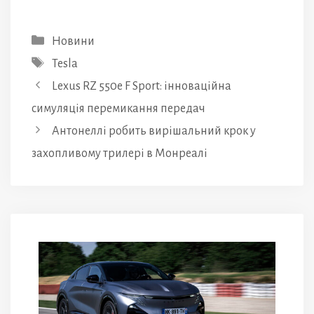
Категорії
Новини
Позначки
Tesla
Lexus RZ 550e F Sport: інноваційна
симуляція перемикання передач
Антонеллі робить вирішальний крок у
захопливому трилері в Монреалі