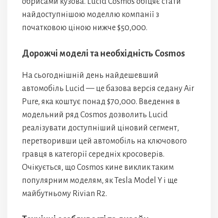
обрисами кузова. Lucid Cosmos обіцяє стати
найдоступнішою моделлю компанії з
початковою ціною нижче $50,000.
Дорожчі моделі та необхідність Cosmos
На сьогоднішній день найдешевший
автомобіль Lucid — це базова версія седану Air
Pure, яка коштує понад $70,000. Введення в
модельний ряд Cosmos дозволить Lucid
реалізувати доступніший ціновий сегмент,
перетворивши цей автомобіль на ключового
гравця в категорії середніх кросоверів.
Очікується, що Cosmos кине виклик таким
популярним моделям, як Tesla Model Y і ще
майбутньому Rivian R2.