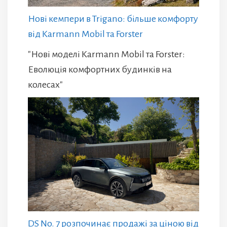
Нові кемпери в Trigano: більше комфорту
від Karmann Mobil та Forster
"Нові моделі Karmann Mobil та Forster:
Еволюція комфортних будинків на
колесах"
DS No. 7 розпочинає продажі за ціною від