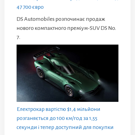
47 700 євро
DS Automobiles розпочинає продаж
нового компактного преміум-SUV DS No.
7.
Електрокар вартістю $1,4 мільйони
розганяється до 100 км/год за 1,55
секунди і тепер доступний для покупки