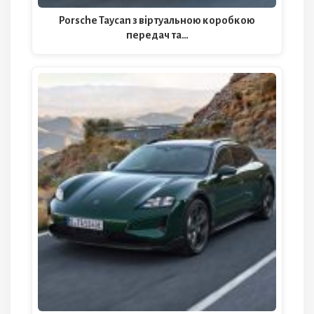
Porsche Taycan з віртуальною коробкою
передач та…