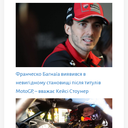
Франческо Багнаїа виявився в
невигідному становищі після титулів
MotoGP, – вважає Кейсі Стоунер