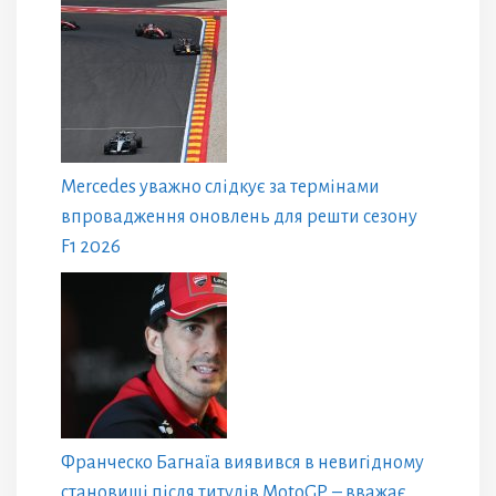
Mercedes уважно слідкує за термінами
впровадження оновлень для решти сезону
F1 2026
Франческо Багнаїа виявився в невигідному
становищі після титулів MotoGP, – вважає