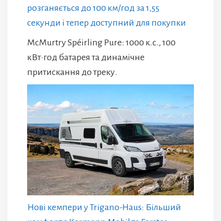
розганяється до 100 км/год за 1,55
секунди і тепер доступний для покупки
McMurtry Spéirling Pure: 1000 к.с., 100
кВт·год батарея та динамічне
притискання до треку.
Нові кемпери у Trigano-Haus: Більший