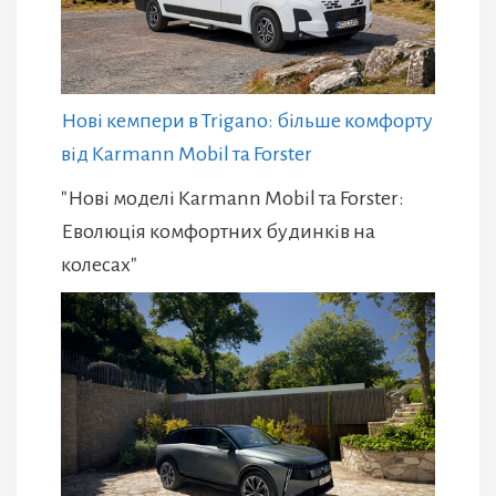
Нові кемпери в Trigano: більше комфорту
від Karmann Mobil та Forster
"Нові моделі Karmann Mobil та Forster:
Еволюція комфортних будинків на
колесах"