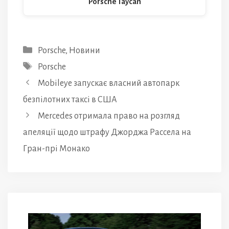
Porsche Taycan
Категорії
Porsche
,
Новини
Позначки
Porsche
Mobileye запускає власний автопарк
безпілотних таксі в США
Mercedes отримала право на розгляд
апеляції щодо штрафу Джорджа Рассела на
Гран-прі Монако