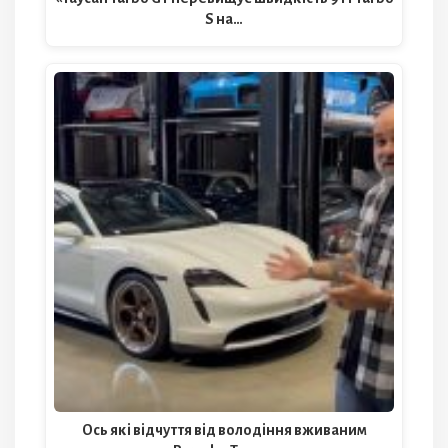
S на…
Ось які відчуття від володіння вживаним