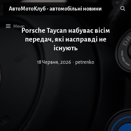
Перейти
АвтоМотоКлуб - автомобільні новини
до
вмісту
Меню
Porsche Taycan набуває вісім
передач, які насправді не
існують
18 Червня, 2026
•
petrenko