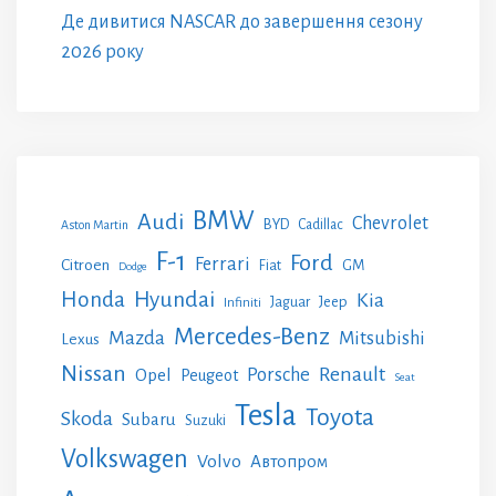
Де дивитися NASCAR до завершення сезону
2026 року
BMW
Audi
Chevrolet
BYD
Cadillac
Aston Martin
F-1
Ford
Ferrari
Citroen
GM
Fiat
Dodge
Honda
Hyundai
Kia
Jeep
Jaguar
Infiniti
Mercedes-Benz
Mazda
Mitsubishi
Lexus
Nissan
Renault
Porsche
Opel
Peugeot
Seat
Tesla
Toyota
Skoda
Subaru
Suzuki
Volkswagen
Volvo
Автопром