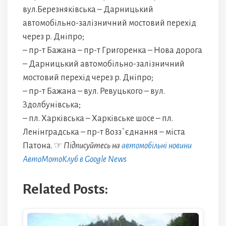
вул.Березняківська – Дарницький
автомобільно-залізничний мостовий перехід
через р. Дніпро;
– пр-т Бажана – пр-т Григоренка – Нова дорога
– Дарницький автомобільно-залізничний
мостовий перехід через р. Дніпро;
– пр-т Бажана – вул. Ревуцького – вул.
Здолбунівська;
– пл. Харківська – Харківське шосе – пл.
Ленінградська – пр-т Возз`єднання – міста
Патона. ☞
Підписуйтесь на
автомобільні новини
АвтоМотоКлуб в Google News
Related Posts: