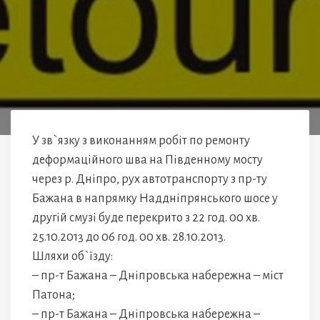
У зв`язку з виконанням робіт по ремонту
деформаційного шва на Південному мосту
через р. Дніпро, рух автотранспорту з пр-ту
Бажана в напрямку Наддніпрянського шосе у
другій смузі буде перекрито з 22 год. 00 хв.
25.10.2013 до 06 год. 00 хв. 28.10.2013.
Шляхи об`їзду:
– пр-т Бажана – Дніпровська набережна – міст
Патона;
– пр-т Бажана – Дніпровська набережна –