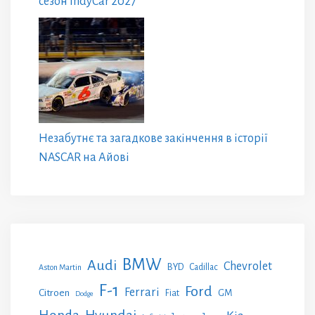
сезон IndyCar 2027
Незабутнє та загадкове закінчення в історії
NASCAR на Айові
BMW
Audi
Chevrolet
BYD
Cadillac
Aston Martin
F-1
Ford
Ferrari
Citroen
GM
Fiat
Dodge