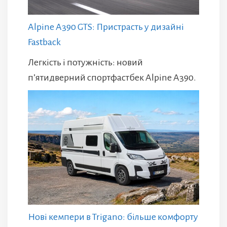
Alpine A390 GTS: Пристрасть у дизайні
Fastback
Легкість і потужність: новий
п’ятидверний спортфастбек Alpine A390.
Нові кемпери в Trigano: більше комфорту