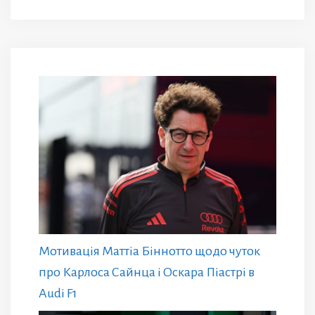
Мотивація Маттіа Біннотто щодо чуток
про Карлоса Сайнца і Оскара Піастрі в
Audi F1