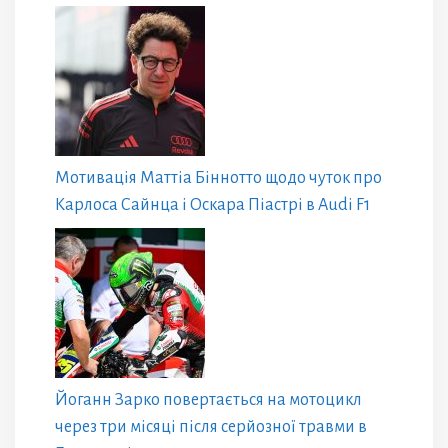
Мотивація Маттіа Біннотто щодо чуток про
Карлоса Сайнца і Оскара Піастрі в Audi F1
Йоганн Зарко повертається на мотоцикл
через три місяці після серйозної травми в