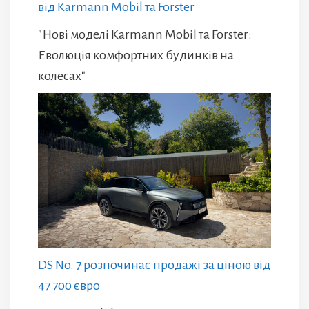
від Karmann Mobil та Forster
"Нові моделі Karmann Mobil та Forster:
Еволюція комфортних будинків на
колесах"
DS No. 7 розпочинає продажі за ціною від
47 700 євро