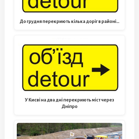
До грудня перекриють кілька доріг в районі…
У Києві на два дні перекриють міст через
Дніпро