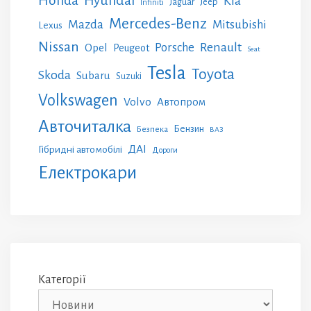
Honda
Hyundai
Kia
Jeep
Jaguar
Infiniti
Mercedes-Benz
Mazda
Mitsubishi
Lexus
Nissan
Renault
Porsche
Opel
Peugeot
Seat
Tesla
Toyota
Skoda
Subaru
Suzuki
Volkswagen
Volvo
Автопром
Авточиталка
Бензин
Безпека
ВАЗ
ДАІ
Гібридні автомобілі
Дороги
Електрокари
Категорії