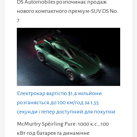
DS Automobiles розпочинає продаж
нового компактного преміум-SUV DS No.
7.
Електрокар вартістю $1,4 мільйони
розганяється до 100 км/год за 1,55
секунди і тепер доступний для покупки
McMurtry Spéirling Pure: 1000 к.с., 100
кВт·год батарея та динамічне