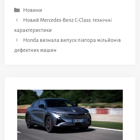
Категорії
Новини
Новий Mercedes-Benz C-Class: технічні
характеристики
Honda визнала випуск півтора мільйонів
дефектних машин