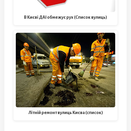
В Києві ДАІ обмежує рух (Список вулиць)
Літній ремонт вулиць Києва (список)