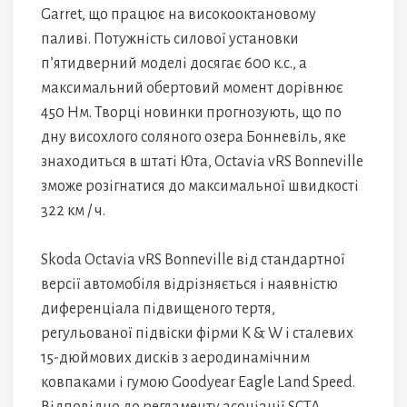
Garret, що працює на високооктановому
паливі. Потужність силової установки
п’ятидверний моделі досягає 600 к.с., а
максимальний обертовий момент дорівнює
450 Нм. Творці новинки прогнозують, що по
дну висохлого соляного озера Бонневіль, яке
знаходиться в штаті Юта, Octavia vRS Bonneville
зможе розігнатися до максимальної швидкості
322 км / ч.
Skoda Octavia vRS Bonneville від стандартної
версії автомобіля відрізняється і наявністю
диференціала підвищеного тертя,
регульованої підвіски фірми K & W і сталевих
15-дюймових дисків з аеродинамічним
ковпаками і гумою Goodyear Eagle Land Speed.