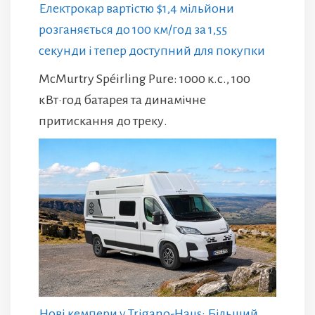
Електрокар вартістю $1,4 мільйони
розганяється до 100 км/год за 1,55
секунди і тепер доступний для покупки
McMurtry Spéirling Pure: 1000 к.с., 100
кВт·год батарея та динамічне
притискання до треку.
Нові кемпери у Trigano-Haus: Більший