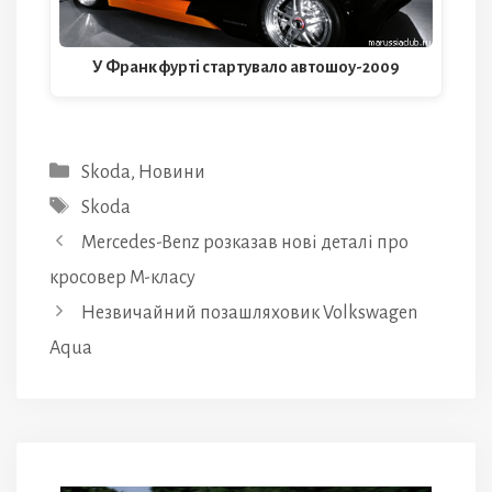
У Франкфурті стартувало автошоу-2009
Категорії
Skoda
,
Новини
Позначки
Skoda
Mercedes-Benz розказав нові деталі про
кросовер M-класу
Незвичайний позашляховик Volkswagen
Aqua