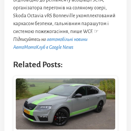
Відповідно до регламенту асоціації SCTA,
організатора перегонів на соляному озері,
Skoda Octavia vRS Bonneville укомплектований
каркасом безпеки, гальмівним парашутом і
системою пожежогасіння, пише WCF. ☞
Підписуйтесь на
автомобільні новини
АвтоМотоКлуб в Google News
Related Posts: