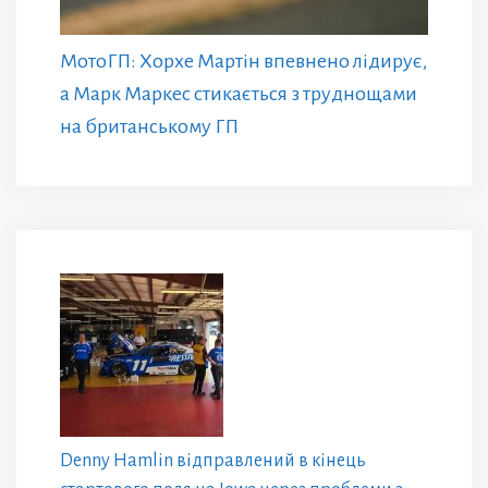
МотоГП: Хорхе Мартін впевнено лідирує,
а Марк Маркес стикається з труднощами
на британському ГП
Denny Hamlin відправлений в кінець