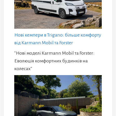
Нові кемпери в Trigano: більше комфорту
від Karmann Mobil та Forster
"Нові моделі Karmann Mobil та Forster:
Еволюція комфортних будинків на
колесах"