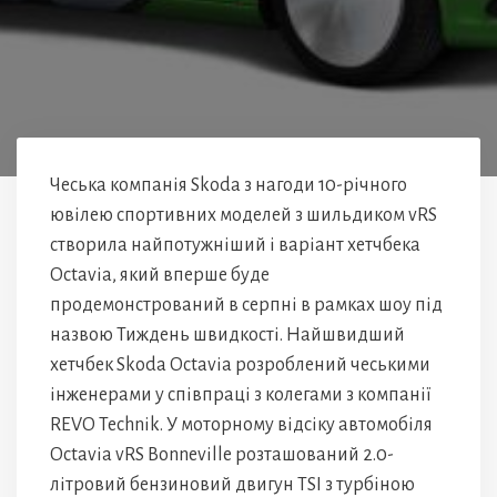
Чеська компанія Skoda з нагоди 10-річного
ювілею спортивних моделей з шильдиком vRS
створила найпотужніший і варіант хетчбека
Octavia, який вперше буде
продемонстрований в серпні в рамках шоу під
назвою Тиждень швидкості. Найшвидший
хетчбек Skoda Octavia розроблений чеськими
інженерами у співпраці з колегами з компанії
REVO Technik. У моторному відсіку автомобіля
Octavia vRS Bonneville розташований 2.0-
літровий бензиновий двигун TSI з турбіною