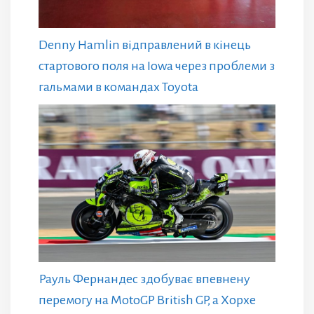
Denny Hamlin відправлений в кінець
стартового поля на Iowa через проблеми з
гальмами в командах Toyota
Рауль Фернандес здобуває впевнену
перемогу на MotoGP British GP, а Хорхе