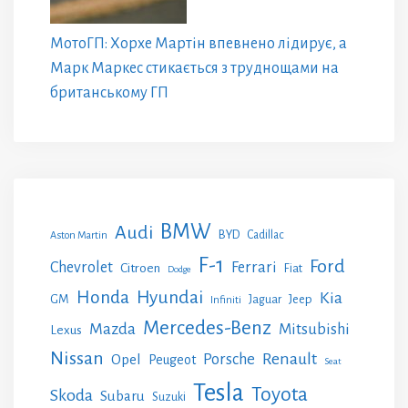
МотоГП: Хорхе Мартін впевнено лідирує, а
Марк Маркес стикається з труднощами на
британському ГП
BMW
Audi
BYD
Cadillac
Aston Martin
F-1
Ford
Chevrolet
Ferrari
Citroen
Fiat
Dodge
Honda
Hyundai
Kia
GM
Jeep
Jaguar
Infiniti
Mercedes-Benz
Mazda
Mitsubishi
Lexus
Nissan
Renault
Porsche
Opel
Peugeot
Seat
Tesla
Toyota
Skoda
Subaru
Suzuki