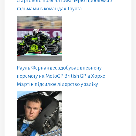
стартового поля на Iowa через проблеми з
гальмами в командах Toyota
Рауль Фернандес здобуває впевнену
перемогу на MotoGP British GP, а Хорхе
Мартін підсилює лідерство у заліку