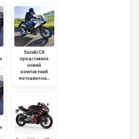
Suzuki GX
и
представила
новий
компактний
мотоцикл на…
и