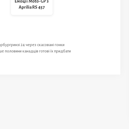
Емоції Moto-GP з
Aprilia RS 457
ургринзі 24 через скасовані гонки
ше половини канадців готові їх придбати