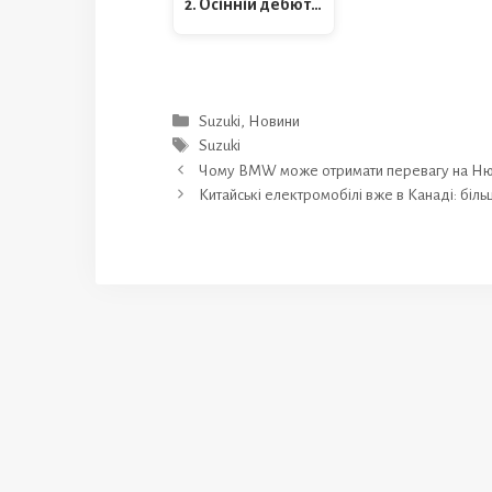
2. Осінній дебют…
Категорії
Suzuki
,
Новини
Позначки
Suzuki
Чому BMW може отримати перевагу на Нюрб
Китайські електромобілі вже в Канаді: біль