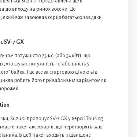
оделі від Suzuki. Представлена ще в
ва до виходу на ринок восени. Це
 який вже завоював серця багатьох завдяки
є SV-7 GX
ом потужністю 73 к.с. (або 54 кВт), що
, хто шукає потужність і стабільність у
го” байка. І це все за стартовою ціною від
оцикла робить його привабливим варіантом як
одорожей.
tion
зки, Suzuki пропонує SV-7 GX у версії Touring
римаєте пакет аксесуарів, що перетворять ваш
івника. В цей пакет входять підвищене