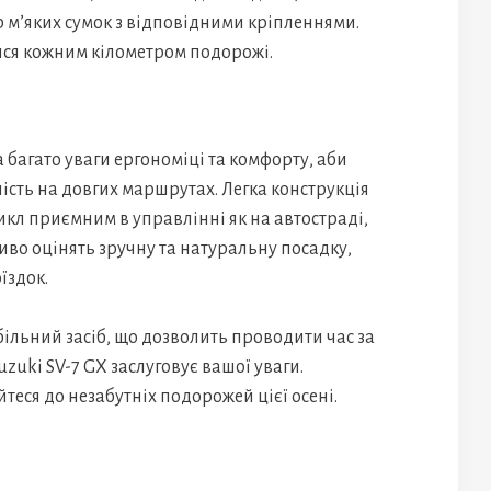
р м’яких сумок з відповідними кріпленнями.
ся кожним кілометром подорожі.
 багато уваги ергономіці та комфорту, аби
сть на довгих маршрутах. Легка конструкція
икл приємним в управлінні як на автостраді,
ливо оцінять зручну та натуральну посадку,
їздок.
ільний засіб, що дозволить проводити час за
uki SV-7 GX заслуговує вашої уваги.
йтеся до незабутніх подорожей цієї осені.