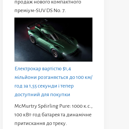
продаж нового компактного
преміум-SUV DS No. 7.
Електрокар вартістю $1,4
мільйони розганяється до 100 км/
год за 1,55 секунди і тепер
доступний для покупки
McMurtry Spéirling Pure: 1000 к.с.,
100 кВт·год батарея та динамічне
притискання до треку.