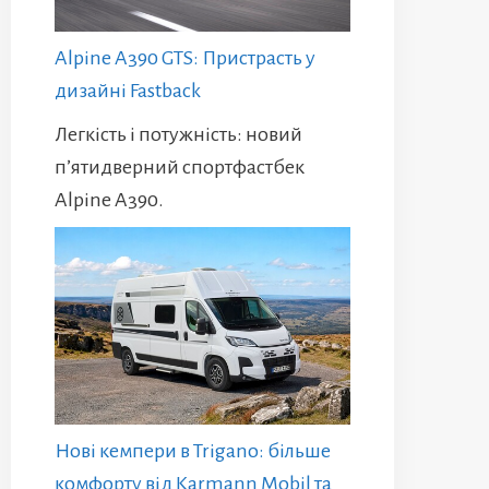
Alpine A390 GTS: Пристрасть у
дизайні Fastback
Легкість і потужність: новий
п’ятидверний спортфастбек
Alpine A390.
Нові кемпери в Trigano: більше
комфорту від Karmann Mobil та