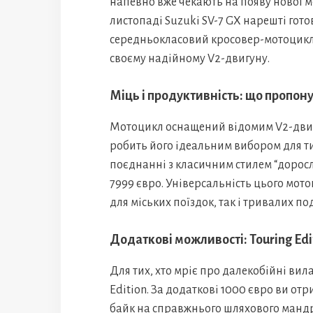
напевно вже чекають на появу нової м
листопаді Suzuki SV-7 GX нарешті гото
середньокласовий кросовер-мотоцикл,
своєму надійному V2-двигуну.
Міць і продуктивність: що пропону
Мотоцикл оснащений відомим V2-двигун
робить його ідеальним вибором для тих
поєднанні з класичним стилем “доросло
7999 євро. Універсальність цього мот
для міських поїздок, так і тривалих п
Додаткові можливості: Touring Edi
Для тих, хто мріє про далекобійні вила
Edition. За додаткові 1000 євро ви от
байк на справжнього шляхового мандр