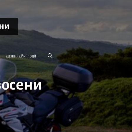
ини
Надзвичайні події
восени