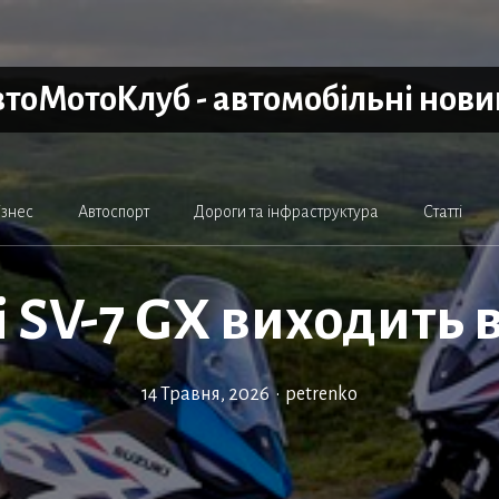
тоМотоКлуб - автомобільні нов
ізнес
Автоспорт
Дороги та інфраструктура
Статті
i SV-7 GX виходить 
14 Травня, 2026
•
petrenko