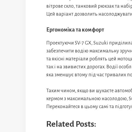
вітрове скло, танковий рюкзак та набі
Цей варіант дозволить насолоджувати
Ергономіка та комфорт
Проектуючи SV-7 GX, Suzuki приділила
забезпечити водію максимальну зручні
та якісні матеріали роблять цей мотоц
так і на звивистих дорогах. Водії особ
яка зменшує втому під час тривалих по
Таким чином, якщо ви шукаєте автомоб
кермом з максимальною насолодою, Suz
Переконайтеся в цьому самі та підготу
Related Posts: