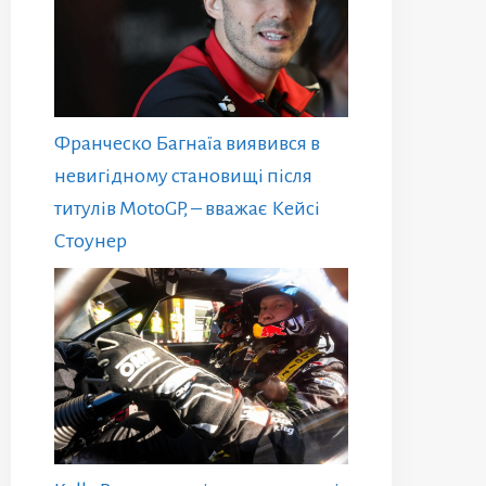
Франческо Багнаїа виявився в
невигідному становищі після
титулів MotoGP, – вважає Кейсі
Стоунер