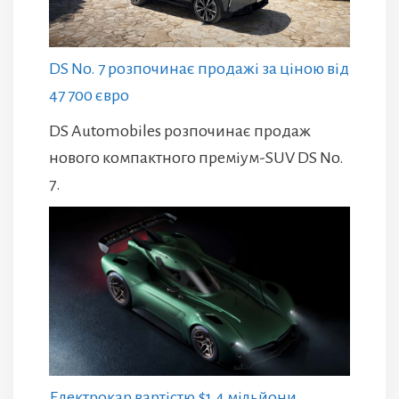
DS No. 7 розпочинає продажі за ціною від
47 700 євро
DS Automobiles розпочинає продаж
нового компактного преміум-SUV DS No.
7.
Електрокар вартістю $1,4 мільйони