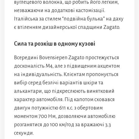
вуглецевого волокна, що робить його легким,
незважаючи на додаткові кастомізації.
Італійська за стилем “подвійна булька” на даху
є втіленням дизайнерської спадщини Zagato.
Сила та розкіш в одному кузові
Всередині Bovensiepen Zagato простежується
досконалість M4, але з підвищеним акцентом
на індивідуальність. Клієнтам пропонується
вибір серед безлічі варіантів шкіри та
алькантари, що підкреслюють винятковий
характер автомобіля. Під капотом сховався
двигун потужністю 611 к.с. з обертовим
моментом 700 Нм, дозволяючи автомобілю
розганятися до 100 км/год за вражаючі 3.3
секунди.