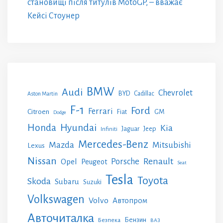
становищі після титулів MotoGP, – вважає
Кейсі Стоунер
BMW
Audi
Chevrolet
BYD
Cadillac
Aston Martin
F-1
Ford
Ferrari
Citroen
GM
Fiat
Dodge
Honda
Hyundai
Kia
Jeep
Jaguar
Infiniti
Mercedes-Benz
Mazda
Mitsubishi
Lexus
Nissan
Renault
Porsche
Opel
Peugeot
Seat
Tesla
Toyota
Skoda
Subaru
Suzuki
Volkswagen
Volvo
Автопром
Авточиталка
Бензин
Безпека
ВАЗ