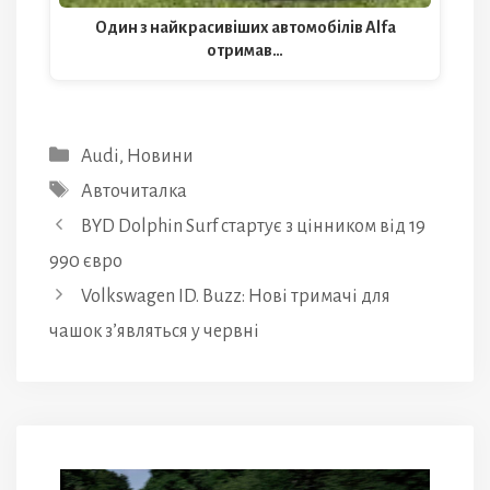
Один з найкрасивіших автомобілів Alfa
отримав…
Категорії
Audi
,
Новини
Позначки
Авточиталка
BYD Dolphin Surf стартує з цінником від 19
990 євро
Volkswagen ID. Buzz: Нові тримачі для
чашок з’являться у червні