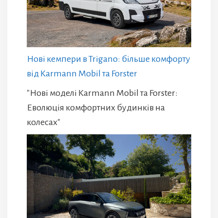
Нові кемпери в Trigano: більше комфорту
від Karmann Mobil та Forster
"Нові моделі Karmann Mobil та Forster:
Еволюція комфортних будинків на
колесах"