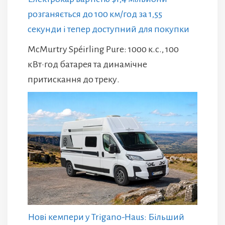
розганяється до 100 км/год за 1,55
секунди і тепер доступний для покупки
McMurtry Spéirling Pure: 1000 к.с., 100
кВт·год батарея та динамічне
притискання до треку.
Нові кемпери у Trigano-Haus: Більший