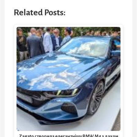
Related Posts:
Zagato створила елегантнішу BMW M4 з дахом