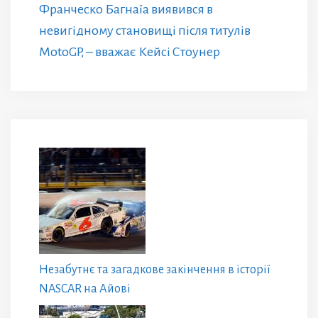
Франческо Багнаїа виявився в
невигідному становищі після титулів
MotoGP, – вважає Кейсі Стоунер
Незабутнє та загадкове закінчення в історії
NASCAR на Айові