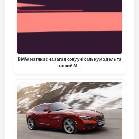
BMW натякає на загадкову унікальну модель та
новий M…