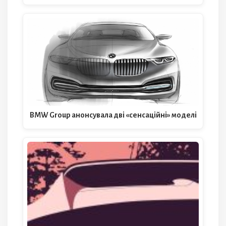
BMW Group анонсувала дві «сенсаційні» моделі