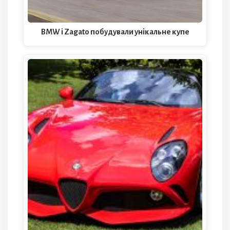
BMW і Zagato побудували унікальне купе