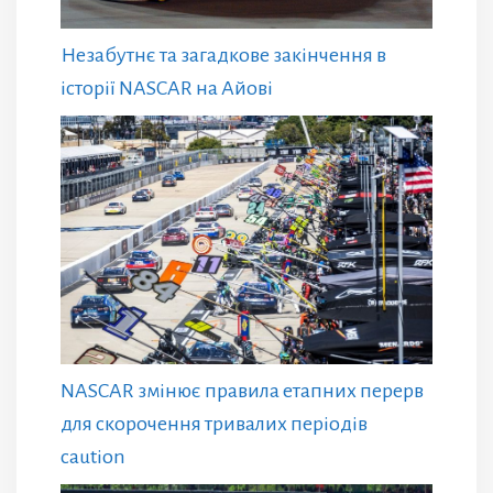
Незабутнє та загадкове закінчення в
історії NASCAR на Айові
NASCAR змінює правила етапних перерв
для скорочення тривалих періодів
caution