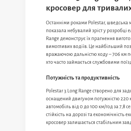
кросовер для тривалих
Останніми роками Polestar, шведська ма
показала небувалий зріст у розробці е
Range демонструє їх прагнення вигото
вимогливих водіїв. Це найбільший по
вражаючою дальністю ходу – 706 км по
хто часто займається службовими поїз
Потужність та продуктивність
Polestar 3 Long Range створено для за
оснащений двигуном потужністю 220 кВ
автомобіль від 0 до 100 км/год за 7,8 
стійкість на дорозі та економічність е
кросовер залишається стабільним завдя