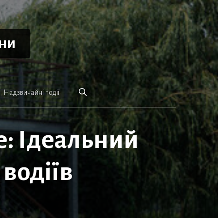
ини
Надзвичайні події
ge: Ідеальний
 водіїв