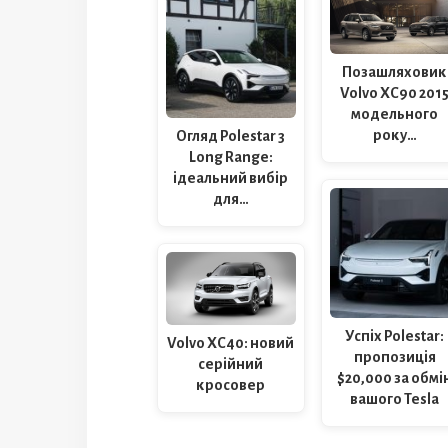
Позашляховик
Volvo XC90 201
модельного
року…
Огляд Polestar 3
Long Range:
ідеальний вибір
для…
Успіх Polestar:
Volvo XC40: новий
пропозиція
серійний
$20,000 за обмі
кросовер
вашого Tesla