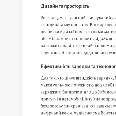
Дизайн та просторість
Polestar 3 має сучасний і вишуканий 
скандинавську простоту. Він вирізняє
неабияким дизайном і якісними матер
об’єм багажника становить від 484 до 1
вантажити навіть великий багаж. На 
фрунк для зберігання додаткових рече
Ефективність зарядки та технолог
Для тих, хто цінує швидкість зарядки, 
максимальною потужністю до 250 кВт н
заряджати батарею від 10 до 80% всьог
присутні в автомобілі. Інтуїтивно зро
бездротову синхронізацію з вашим см
цифровий ключ. Аудіосистема Bowers a