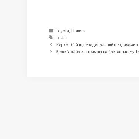
Категорії
Toyota
,
Новини
Позначки
Tesla
Карлос Сайнц незадоволений невдачами з Wil
Зірки YouTube затримані на британському