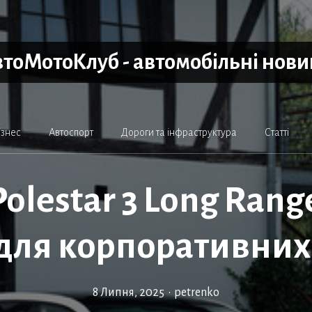
тоМотоКлуб - автомобільні нов
ізнес
Автоспорт
Дороги та інфраструктура
Статті
olestar 3 Long Ran
для корпоративних
8 Липня, 2025
•
petrenko