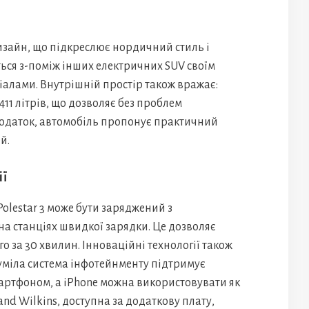
дизайн, що підкреслює нордичний стиль і
ться з-поміж інших електричних SUV своїм
іалами. Внутрішній простір також вражає:
411 літрів, що дозволяє без проблем
додаток, автомобіль пропонує практичний
й.
ії
Polestar 3 може бути заряджений з
а станціях швидкої зарядки. Це дозволяє
о за 30 хвилин. Інноваційні технології також
зуміла система інфотейнменту підтримує
артфоном, а iPhone можна використовувати як
nd Wilkins, доступна за додаткову плату,