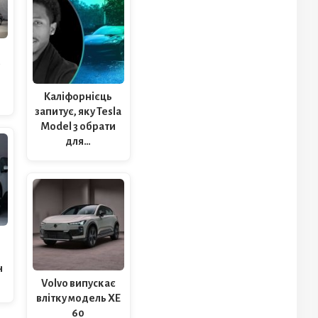
5
Каліфорнієць
запитує, яку Tesla
Model 3 обрати
для…
н
Volvo випускає
влітку модель XE
60