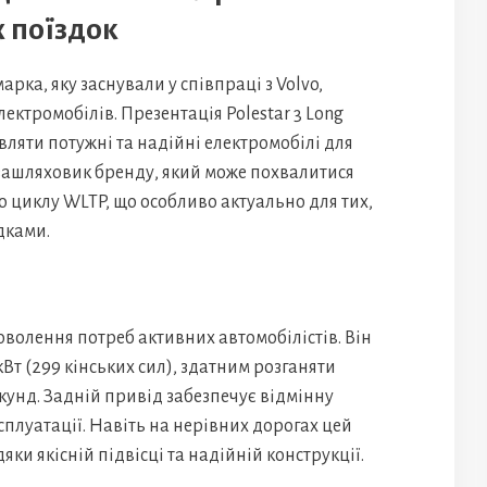
 поїздок
рка, яку заснували у співпраці з Volvo,
лектромобілів. Презентація Polestar 3 Long
вляти потужні та надійні електромобілі для
зашляховик бренду, який може похвалитися
 циклу WLTP, що особливо актуально для тих,
дками.
доволення потреб активних автомобілістів. Він
т (299 кінських сил), здатним розганяти
секунд. Задній привід забезпечує відмінну
ксплуатації. Навіть на нерівних дорогах цей
ки якісній підвісці та надійній конструкції.