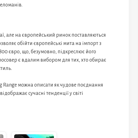
еломанів.
таї, але на європейський ринок поставляються
зволяє обійти європейські мита на імпорт з
800 євро, що, безумовно, підкреслює його
росовер є вдалим вибором для тих, хто обирає
стиль.
ong Range можна описати як чудове поєднання
відображає сучасні тенденції у світі