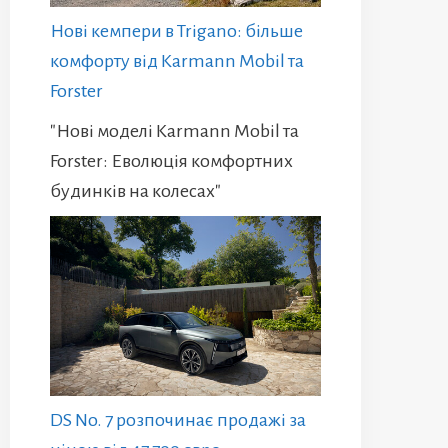
Нові кемпери в Trigano: більше
комфорту від Karmann Mobil та
Forster
"Нові моделі Karmann Mobil та
Forster: Еволюція комфортних
будинків на колесах"
DS No. 7 розпочинає продажі за