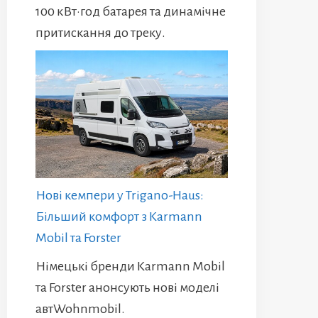
100 кВт·год батарея та динамічне
притискання до треку.
Нові кемпери у Trigano-Haus:
Більший комфорт з Karmann
Mobil та Forster
Німецькі бренди Karmann Mobil
та Forster анонсують нові моделі
автWohnmobil.