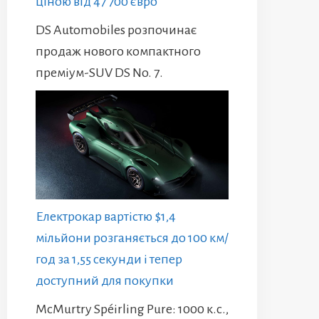
ціною від 47 700 євро
DS Automobiles розпочинає
продаж нового компактного
преміум-SUV DS No. 7.
Електрокар вартістю $1,4
мільйони розганяється до 100 км/
год за 1,55 секунди і тепер
доступний для покупки
McMurtry Spéirling Pure: 1000 к.с.,