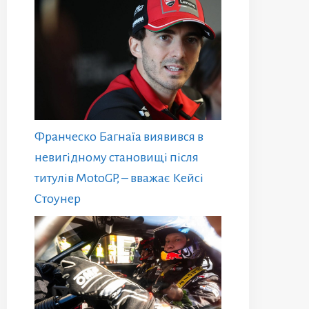
Франческо Багнаїа виявився в
невигідному становищі після
титулів MotoGP, – вважає Кейсі
Стоунер