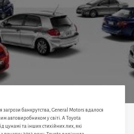
сля загрози банкрутства, General Motors вдалося
им автовиробником у світі. А Toyota
 цунамі та інших стихійних лих, які