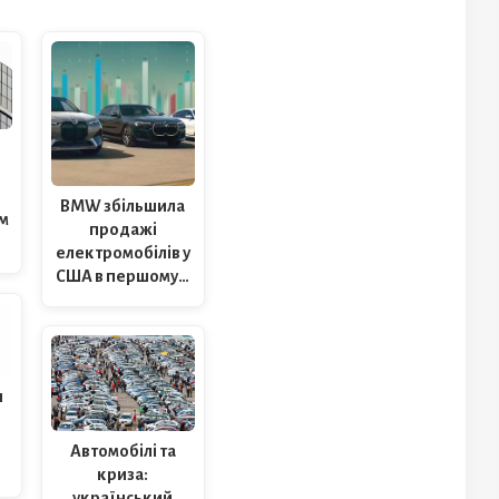
BMW збільшила
м
продажі
електромобілів у
США в першому…
ш
Автомобілі та
криза:
український