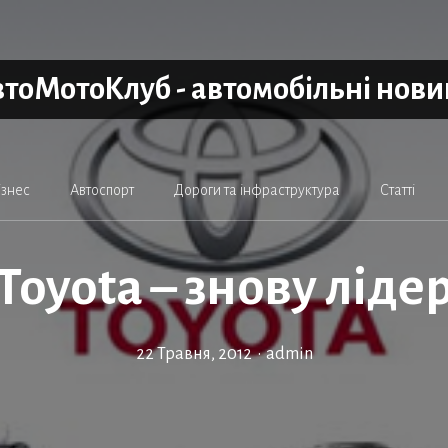
тоМотоКлуб - автомобільні нов
ізнес
Автоспорт
Дороги та інфраструктура
Статті
Toyota – знову ліде
22 Травня, 2012
•
admin