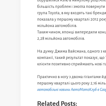
обрушилися Азію в минулому році.Але 
більшість проблем і змогла повернути 
група Toyota, в яку входять такі бренди 
показала у першому кварталі 2012 року
мільйона автомобілів.
Таким чином, японці випередили конце
2,28 мільйона автомобілів.
На думку Джима Вайсмана, одного з к
компанії, такий результат показує, що
клієнти позитивно сприймають нові та
Практично в ногу з двома гігантами йд
першому кварталі цього року 2,16 міл
автомобільні новини АвтоМотоКлуб в Goo
Related Posts: