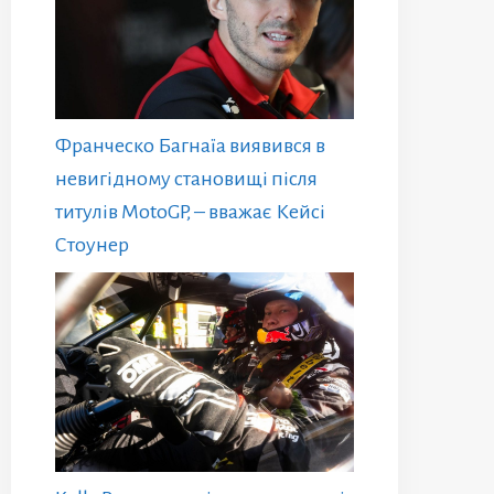
Франческо Багнаїа виявився в
невигідному становищі після
титулів MotoGP, – вважає Кейсі
Стоунер