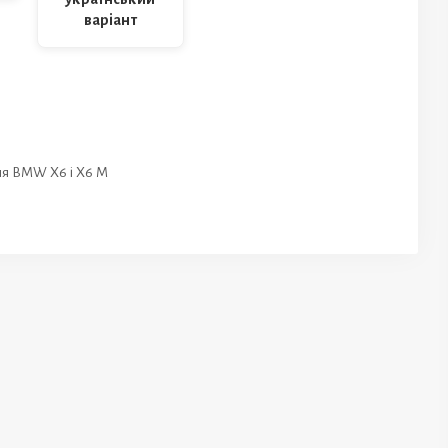
варіант
для BMW X6 і X6 M