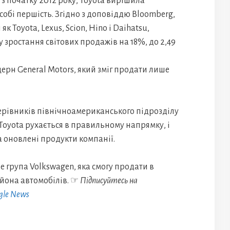
з початку 2012 року, Toyota вирішила
собі першість. Згідно з доповіддю Bloomberg,
як Toyota, Lexus, Scion, Hino і Daihatsu,
 зростання світових продажів на 18%, до 2,49
рн General Motors, який зміг продати лише
ерівників північноамериканського підрозділу
 Toyota рухається в правильному напрямку, і
 оновлені продукти компанії.
е група Volkswagen, яка смогу продати в
ьйона автомобілів. ☞
Підписуйтесь на
gle News