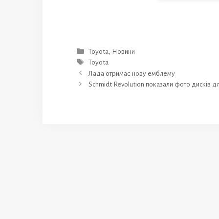
Категорії
Toyota
,
Новини
Позначки
Toyota
Лада отримає нову емблему
Schmidt Revolution показали фото дисків 