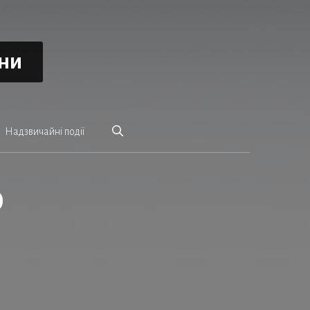
ини
Надзвичайні події
р