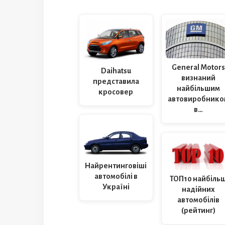
General Motors
Daihatsu
визнаний
представила
найбільшим
кросовер
автовиробнико
в…
Найрентинговіші
автомобілі в
ТОП10 найбіль
Україні
надійних
автомобілів
(рейтинг)