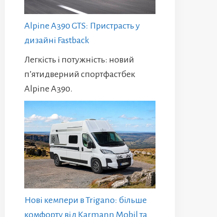
Alpine A390 GTS: Пристрасть у
дизайні Fastback
Легкість і потужність: новий
п’ятидверний спортфастбек
Alpine A390.
Нові кемпери в Trigano: більше
комфорту від Karmann Mobil та