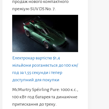
продаж нового компактного
преміум-SUV DS No. 7.
Електрокар вартістю $1,4
мільйони розганяється до 100 км/
год за 1,55 секунди і тепер
доступний для покупки
McMurtry Spéirling Pure: 1000 к.с.,
100 кВт·год батарея та динамічне
притискання до треку.