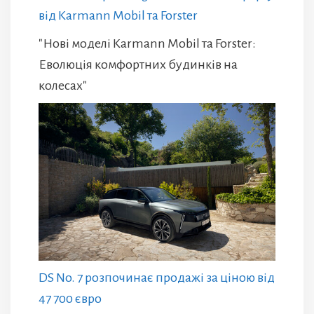
від Karmann Mobil та Forster
"Нові моделі Karmann Mobil та Forster:
Еволюція комфортних будинків на
колесах"
DS No. 7 розпочинає продажі за ціною від
47 700 євро