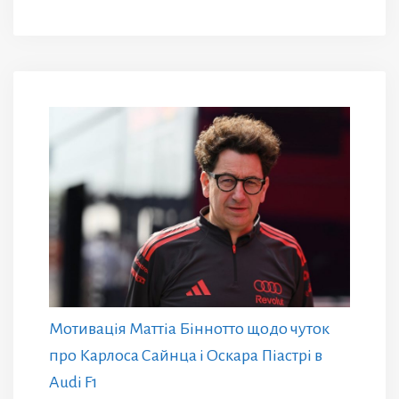
Мотивація Маттіа Біннотто щодо чуток
про Карлоса Сайнца і Оскара Піастрі в
Audi F1