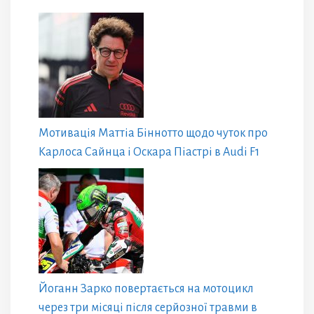
Мотивація Маттіа Біннотто щодо чуток про
Карлоса Сайнца і Оскара Піастрі в Audi F1
Йоганн Зарко повертається на мотоцикл
через три місяці після серйозної травми в