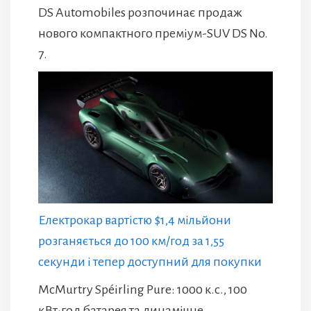
DS Automobiles розпочинає продаж
нового компактного преміум-SUV DS No.
7.
Електрокар вартістю $1,4 мільйони
розганяється до 100 км/год за 1,55
секунди і тепер доступний для покупки
McMurtry Spéirling Pure: 1000 к.с., 100
кВт·год батарея та динамічне