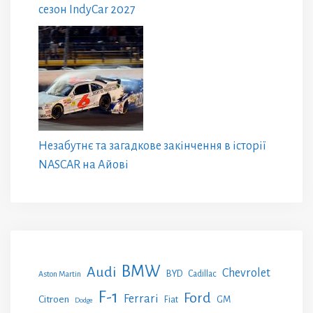
сезон IndyCar 2027
Незабутнє та загадкове закінчення в історії
NASCAR на Айові
BMW
Audi
Chevrolet
BYD
Cadillac
Aston Martin
F-1
Ford
Ferrari
Citroen
GM
Fiat
Dodge