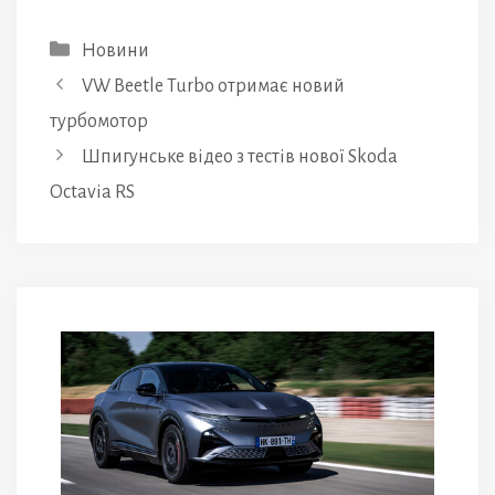
Категорії
Новини
VW Beetle Turbo отримає новий
турбомотор
Шпигунське відео з тестів нової Skoda
Octavia RS