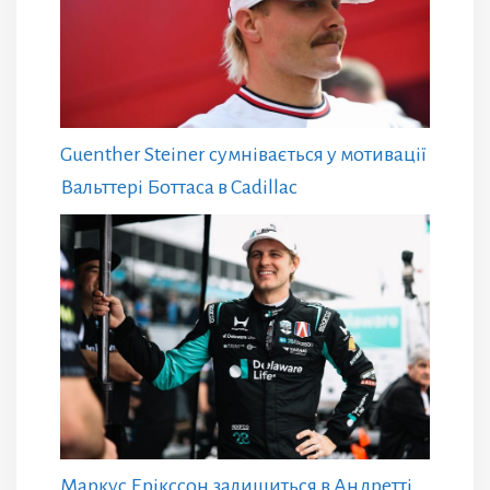
Guenther Steiner сумнівається у мотивації
Вальттері Боттаса в Cadillac
Маркус Ерікссон залишиться в Андретті