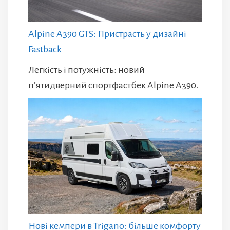
Alpine A390 GTS: Пристрасть у дизайні
Fastback
Легкість і потужність: новий
п’ятидверний спортфастбек Alpine A390.
Нові кемпери в Trigano: більше комфорту