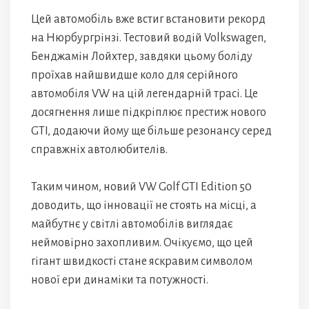
Цей автомобіль вже встиг встановити рекорд
на Нюрбургрінзі. Тестовий водій Volkswagen,
Бенджамін Лойхтер, завдяки цьому боліду
проїхав найшвидше коло для серійного
автомобіля VW на цій легендарній трасі. Це
досягнення лише підкріплює престиж нового
GTI, додаючи йому ще більше резонансу серед
справжніх автолюбителів.
Таким чином, новий VW Golf GTI Edition 50
доводить, що інновації не стоять на місці, а
майбутнє у світлі автомобілів виглядає
неймовірно захопливим. Очікуємо, що цей
гігант швидкості стане яскравим символом
нової ери динаміки та потужності.