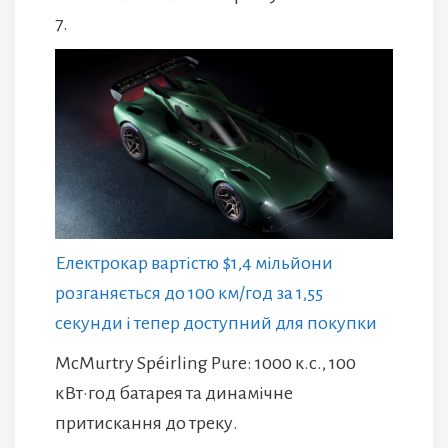
7.
Електрокар вартістю $1,4 мільйони
розганяється до 100 км/год за 1,55
секунди і тепер доступний для покупки
McMurtry Spéirling Pure: 1000 к.с., 100
кВт·год батарея та динамічне
притискання до треку.