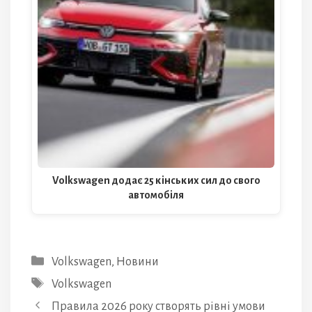
Volkswagen додає 25 кінських сил до свого
автомобіля
Категорії
Volkswagen
,
Новини
Позначки
Volkswagen
Правила 2026 року створять рівні умови