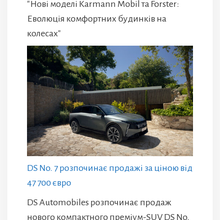
"Нові моделі Karmann Mobil та Forster:
Еволюція комфортних будинків на
колесах"
DS No. 7 розпочинає продажі за ціною від
47 700 євро
DS Automobiles розпочинає продаж
нового компактного преміум-SUV DS No.