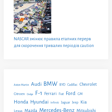
NASCAR змінює правила етапних перерв
для скорочення тривалих періодів caution
BMW
Audi
Chevrolet
BYD
Cadillac
Aston Martin
F-1
Ford
Ferrari
Citroen
GM
Fiat
Dodge
Honda
Hyundai
Kia
Jeep
Jaguar
Infiniti
Mercedes-Benz
Mazda
Mitsubishi
Lexus