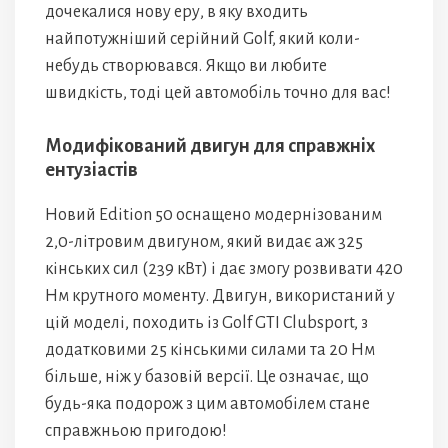
дочекалися нову еру, в яку входить
найпотужніший серійний Golf, який коли-
небудь створювався. Якщо ви любите
швидкість, тоді цей автомобіль точно для вас!
Модифікований двигун для справжніх
ентузіастів
Новий Edition 50 оснащено модернізованим
2,0-літровим двигуном, який видає аж 325
кінських сил (239 кВт) і дає змогу розвивати 420
Нм крутного моменту. Двигун, використаний у
цій моделі, походить із Golf GTI Clubsport, з
додатковими 25 кінськими силами та 20 Нм
більше, ніж у базовій версії. Це означає, що
будь-яка подорож з цим автомобілем стане
справжньою пригодою!