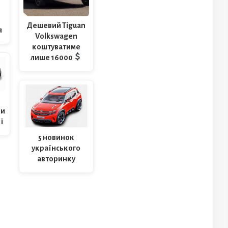
Дешевий Tiguan
я
Volkswagen
коштуватиме
лише 16000
ли
ї
5 новинок
українського
авторинку