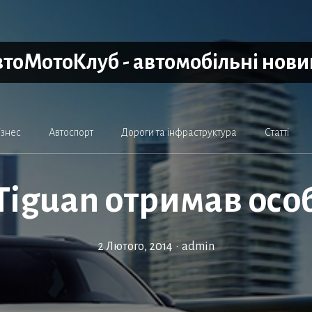
тоМотоКлуб - автомобільні нов
ізнес
Автоспорт
Дороги та інфраструктура
Статті
Tiguan отримав осо
2 Лютого, 2014
•
admin