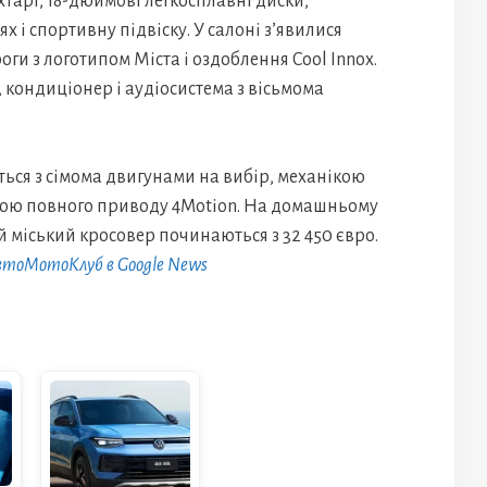
іхтарі, 18-дюймові легкосплавні диски,
х і спортивну підвіску. У салоні з’явилися
оги з логотипом Міста і оздоблення Cool Innox.
 кондиціонер і аудіосистема з вісьмома
ться з сімома двигунами на вибір, механікою
мою повного приводу 4Motion. На домашньому
 міський кросовер починаються з 32 450 євро.
АвтоМотоКлуб в Google News