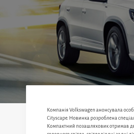
Компанія Volkswagen анонсувала особ
Cityscape. Новинка розроблена спеціал
Компактний позашляховик отримав дв