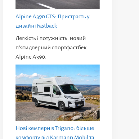
Alpine A390 GTS: Пристрасть у
дизайні Fastback
Легкість і потужність: новий
п’ятидверний спортфастбек
Alpine A390.
Нові кемпери в Trigano: більше
комфорту від Karmann Mobil та