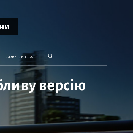
ини
Надзвичайні події
бливу версію