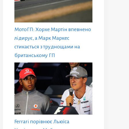
МотоГП: Хорхе Мартін впевнено
лідирує, а Марк Маркес
стикається з труднощами на
британському ГП
Ferrari порівнює Льюїса