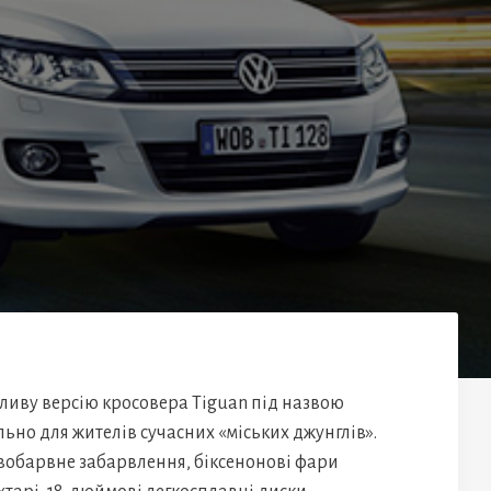
ливу версію кросовера Tiguan під назвою
ьно для жителів сучасних «міських джунглів».
обарвне забарвлення, біксенонові фари