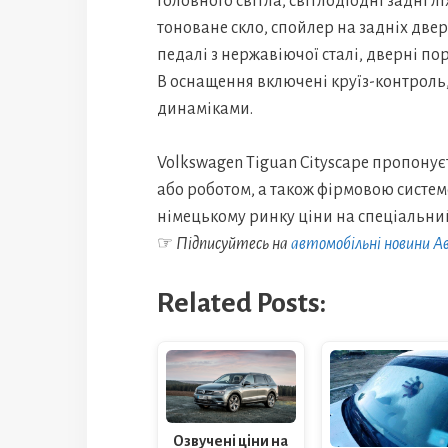
головного світла, світлодіодні задні л
тоноване скло, спойлер на задніх дверя
педалі з нержавіючої сталі, дверні пор
В оснащення включені круїз-контроль,
динаміками.
Volkswagen Tiguan Cityscape пропонує
або роботом, а також фірмовою систе
німецькому ринку ціни на спеціальний
☞
Підписуйтесь на
автомобільні новини 
Related Posts:
Озвучені ціни на