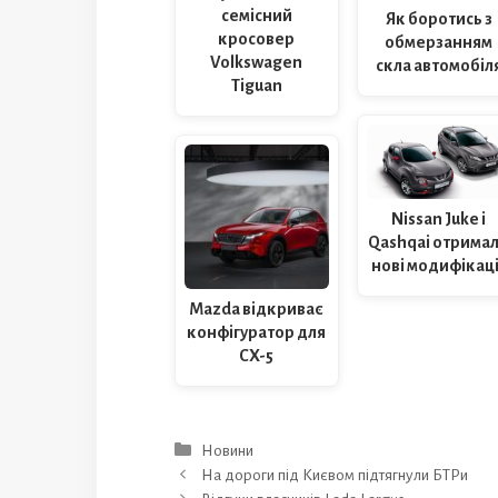
семісний
Як боротись з
кросовер
обмерзанням
Volkswagen
скла автомобіл
Tiguan
Nissan Juke і
Qashqai отрима
нові модифікаці
Mazda відкриває
конфігуратор для
CX-5
Категорії
Новини
На дороги під Києвом підтягнули БТРи