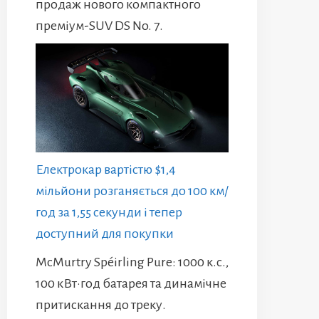
продаж нового компактного
преміум-SUV DS No. 7.
Електрокар вартістю $1,4
мільйони розганяється до 100 км/
год за 1,55 секунди і тепер
доступний для покупки
McMurtry Spéirling Pure: 1000 к.с.,
100 кВт·год батарея та динамічне
притискання до треку.