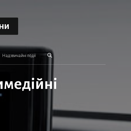
ини
Надзвичайні події
имедійні