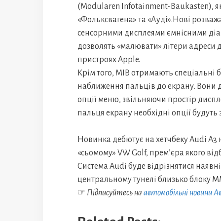
(Modularen Infotainment-Вaukasten), 
«Фольксвагена» та «Ауді».Нові розва
сенсорними дисплеями ємнісними діаг
дозволять «малювати» літери адреси дл
пристроях Apple.
Крім того, MIB отримають спеціальні 
наближення пальців до екрану. Вони д
опції меню, звільняючи простір диспл
пальця екрану необхідні опції будуть 
Новинка дебютує на хетчбеку Audi A3 н
«сьомому» VW Golf, прем’єра якого від
Система Audi буде відрізнятися наявн
центральному тунелі близько блоку MM
☞
Підписуйтесь на
автомобільні новини 