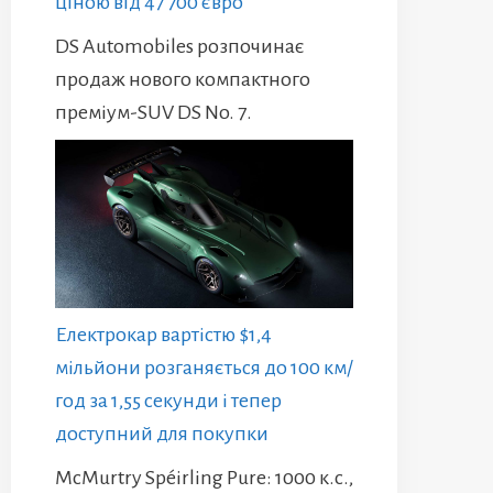
ціною від 47 700 євро
DS Automobiles розпочинає
продаж нового компактного
преміум-SUV DS No. 7.
Електрокар вартістю $1,4
мільйони розганяється до 100 км/
год за 1,55 секунди і тепер
доступний для покупки
McMurtry Spéirling Pure: 1000 к.с.,