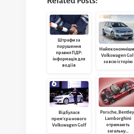
Related Posts:
Штрафи за
порушення
Найекономніш
правил ПДР:
Volkswagen Gol
інформація для
за всю історію
водіїв
Porsche, Bentley 
Відбулася
Lamborghini
прем'єра нового
отримають
Volkswagen Golf
загальну…