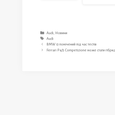
Категорії
Audi
,
Новини
Позначки
Audi
BMW i3 помічений під час тестів
Ferrari P4/5 Competizione може стати гібр