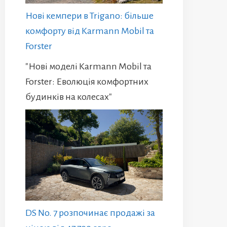
Нові кемпери в Trigano: більше
комфорту від Karmann Mobil та
Forster
"Нові моделі Karmann Mobil та
Forster: Еволюція комфортних
будинків на колесах"
DS No. 7 розпочинає продажі за