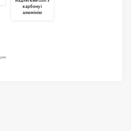
надлегкий Golf з
карбону і
алюмінію
идом