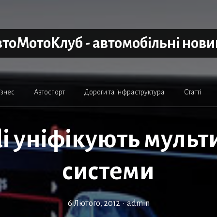
тоМотоКлуб - автомобільні нов
ізнес
Автоспорт
Дороги та інфраструктура
Статті
di уніфікують мульт
системи
6 Лютого, 2012
•
admin