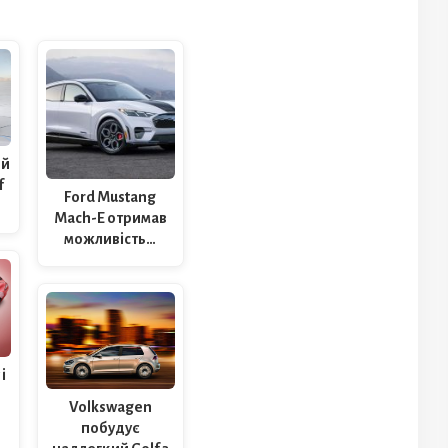
ий
f
Ford Mustang
Mach-E отримав
можливість…
і
Volkswagen
побудує