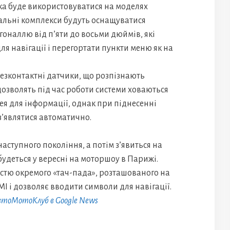
яка буде використовуватися на моделях
жальні комплекси будуть оснащуватися
оналлю від п’яти до восьми дюймів, які
я навігації і перегортати пункти меню як на
безконтактні датчики, що розпізнають
озволять під час роботи системи ховаються
ея для інформації, однак при піднесенні
з’являтися автоматично.
аступного покоління, а потім з’явиться на
будеться у вересні на моторшоу в Парижі.
істю окремого «тач-пада», розташованого на
I і дозволяє вводити символи для навігації.
АвтоМотоКлуб в Google News