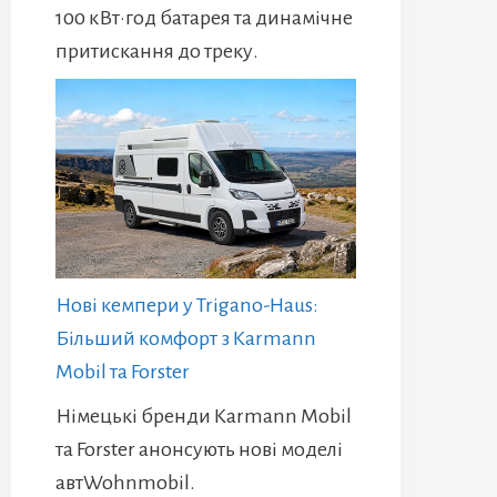
100 кВт·год батарея та динамічне
притискання до треку.
Нові кемпери у Trigano-Haus:
Більший комфорт з Karmann
Mobil та Forster
Німецькі бренди Karmann Mobil
та Forster анонсують нові моделі
автWohnmobil.