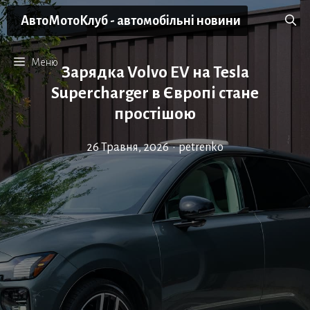
Перейти
АвтоМотоКлуб - автомобільні новини
до
вмісту
Меню
Зарядка Volvo EV на Tesla
Supercharger в Європі стане
простішою
26 Травня, 2026
•
petrenko