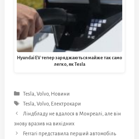
Hyundai EV тепер заряджаються майже так само
легко, як Tesla
Категорії
Tesla
,
Volvo
,
Новини
Позначки
Tesla
,
Volvo
,
Електрокари
Ліндбладу не вдалося в Монреалі, але він
знову вразив на вихідних
Ferrari представила перший автомобіль