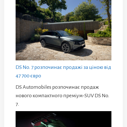
DS No. 7 розпочинає продажі за ціною від
47 700 євро
DS Automobiles розпочинає продаж
нового компактного преміум-SUV DS No.
7.