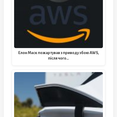
Елон Маск пожартував з приводу збою AWS,
після чого…