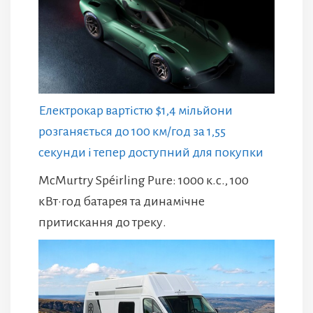
Електрокар вартістю $1,4 мільйони
розганяється до 100 км/год за 1,55
секунди і тепер доступний для покупки
McMurtry Spéirling Pure: 1000 к.с., 100
кВт·год батарея та динамічне
притискання до треку.