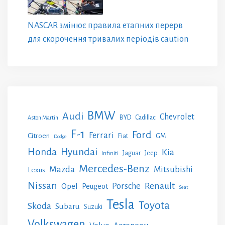
NASCAR змінює правила етапних перерв
для скорочення тривалих періодів caution
BMW
Audi
Chevrolet
BYD
Cadillac
Aston Martin
F-1
Ford
Ferrari
Citroen
GM
Fiat
Dodge
Honda
Hyundai
Kia
Jeep
Jaguar
Infiniti
Mercedes-Benz
Mazda
Mitsubishi
Lexus
Nissan
Renault
Porsche
Opel
Peugeot
Seat
Tesla
Toyota
Skoda
Subaru
Suzuki
Volkswagen