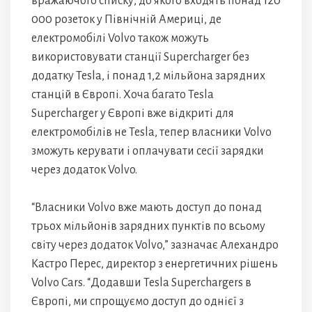
вражаючого списку, до якого входять понад 120
000 розеток у Північній Америці, де
електромобілі Volvo також можуть
використовувати станції Supercharger без
додатку Tesla, і понад 1,2 мільйона зарядних
станцій в Європі. Хоча багато Tesla
Supercharger у Європі вже відкриті для
електромобілів не Tesla, тепер власники Volvo
зможуть керувати і оплачувати сесії зарядки
через додаток Volvo.
“Власники Volvo вже мають доступ до понад
трьох мільйонів зарядних пунктів по всьому
світу через додаток Volvo,” зазначає Алехандро
Кастро Перес, директор з енергетичних рішень
Volvo Cars. “Додавши Tesla Superchargers в
Європі, ми спрощуємо доступ до однієї з