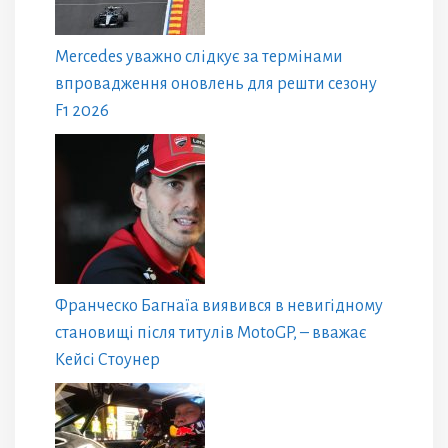
Mercedes уважно слідкує за термінами
впровадження оновлень для решти сезону
F1 2026
Франческо Багнаїа виявився в невигідному
становищі після титулів MotoGP, – вважає
Кейсі Стоунер