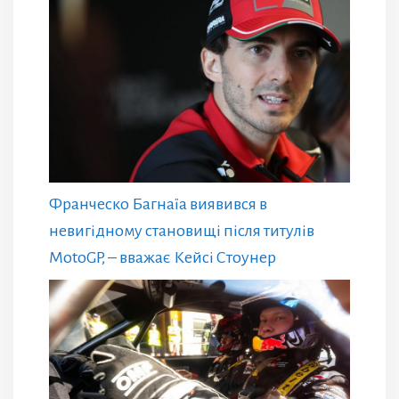
Франческо Багнаїа виявився в
невигідному становищі після титулів
MotoGP, – вважає Кейсі Стоунер