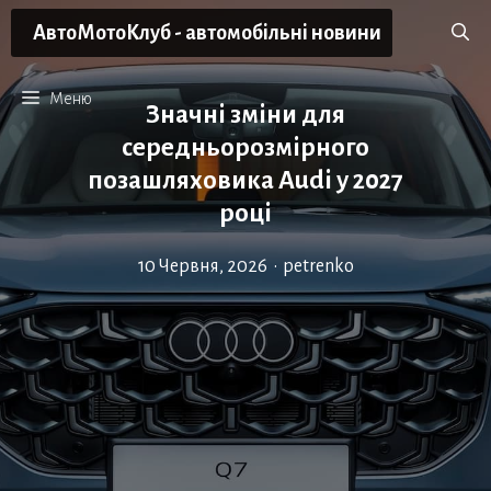
Перейти
АвтоМотоКлуб - автомобільні новини
до
вмісту
Меню
Значні зміни для
середньорозмірного
позашляховика Audi у 2027
році
10 Червня, 2026
•
petrenko