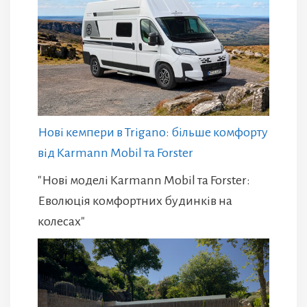
Нові кемпери в Trigano: більше комфорту
від Karmann Mobil та Forster
"Нові моделі Karmann Mobil та Forster:
Еволюція комфортних будинків на
колесах"