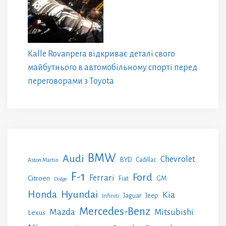
Kalle Rovanpera відкриває деталі свого
майбутнього в автомобільному спорті перед
переговорами з Toyota
BMW
Audi
Chevrolet
BYD
Cadillac
Aston Martin
F-1
Ford
Ferrari
Citroen
GM
Fiat
Dodge
Honda
Hyundai
Kia
Jeep
Jaguar
Infiniti
Mercedes-Benz
Mazda
Mitsubishi
Lexus