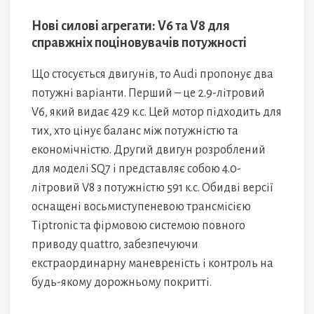
Нові силові агрегати: V6 та V8 для
справжніх поціновувачів потужності
Що стосується двигунів, то Audi пропонує два
потужні варіанти. Перший – це 2.9-літровий
V6, який видає 429 к.с. Цей мотор підходить для
тих, хто цінує баланс між потужністю та
економічністю. Другий двигун розроблений
для моделі SQ7 і представляє собою 4.0-
літровий V8 з потужністю 591 к.с. Обидві версії
оснащені восьмиступеневою трансмісією
Tiptronic та фірмовою системою повного
приводу quattro, забезпечуючи
екстраординарну маневреність і контроль на
будь-якому дорожньому покритті.