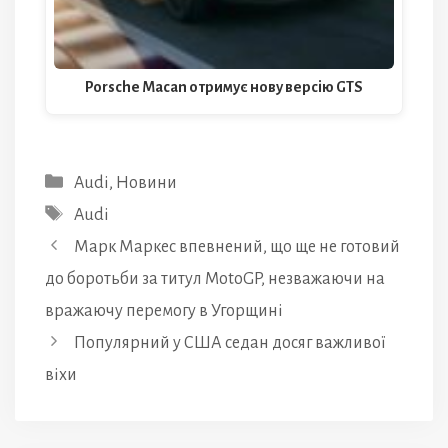
Porsche Macan отримує нову версію GTS
Категорії
Audi
,
Новини
Позначки
Audi
Марк Маркес впевнений, що ще не готовий
до боротьби за титул MotoGP, незважаючи на
вражаючу перемогу в Угорщині
Популярний у США седан досяг важливої
віхи