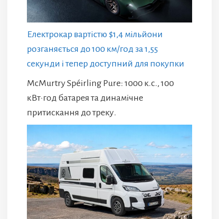
Електрокар вартістю $1,4 мільйони
розганяється до 100 км/год за 1,55
секунди і тепер доступний для покупки
McMurtry Spéirling Pure: 1000 к.с., 100
кВт·год батарея та динамічне
притискання до треку.