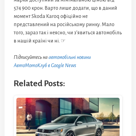
марки доступний за мінімальною ціною від
574 900 крон. Варто лише додати, що в даний
момент Skoda Karoq офіційно не
представлений на російському ринку. Мало
того, зараз так і неясно, чи з’явиться автомобіль
в нашій країні чи ні. ☞
Підписуйтесь на
автомобільні новини
АвтоМотоКлуб в Google News
Related Posts: