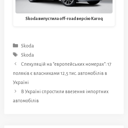
Skoda випустила off-road версію Karoq
Категорії
Skoda
Позначки
Skoda
Спекуляцій на “европейських номерах”: 17
поляків є власниками 12,5 тис. автомобілів в
Україні
В Україні спростили ввезення імпортних
автомобілів