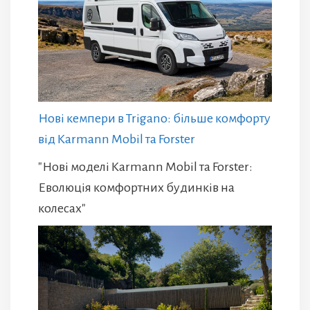
Нові кемпери в Trigano: більше комфорту
від Karmann Mobil та Forster
"Нові моделі Karmann Mobil та Forster:
Еволюція комфортних будинків на
колесах"