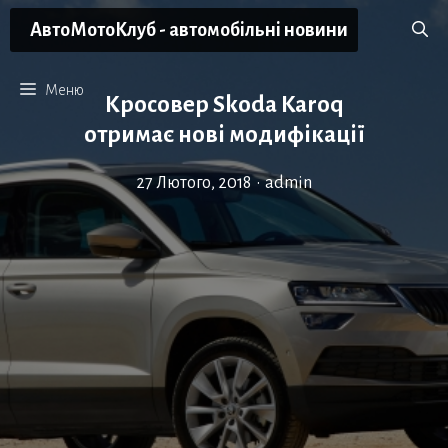
Перейти
АвтоМотоКлуб - автомобільні новини
до
вмісту
Меню
Кросовер Skoda Karoq
отримає нові модифікації
27 Лютого, 2018
•
admin