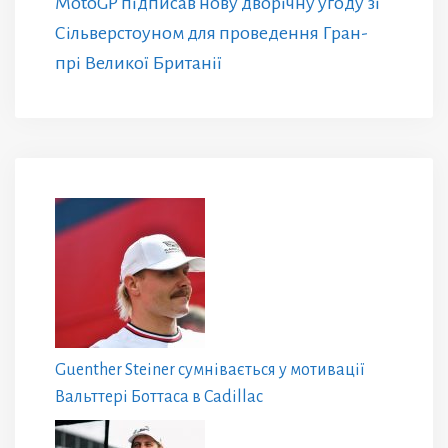
MotoGP підписав нову дворічну угоду зі
Сільверстоуном для проведення Гран-
прі Великої Британії
Guenther Steiner сумнівається у мотивації
Вальттері Боттаса в Cadillac