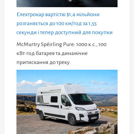
Електрокар вартістю $1,4 мільйони
розганяється до 100 км/год за 1,55
секунди і тепер доступний для покупки
McMurtry Spéirling Pure: 1000 к.с., 100
кВт·год батарея та динамічне
притискання до треку.