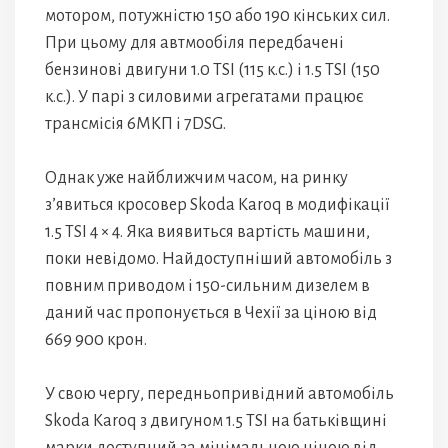
мотором, потужністю 150 або 190 кінських сил.
При цьому для автмообіля передбачені
бензинові двигуни 1.0 TSI (115 к.с.) і 1.5 TSI (150
к.с.). У парі з силовими агрегатами працює
трансмісія 6МКП і 7DSG.
Однак уже найближчим часом, на ринку
з’явиться кросовер Skoda Karoq в модифікації
1.5 TSI 4 × 4. Яка виявиться вартість машини,
поки невідомо. Найдоступніший автомобіль з
повним приводом і 150-сильним дизелем в
даний час пропонується в Чехії за ціною від
669 900 крон.
У свою чергу, передньопривідний автомобіль
Skoda Karoq з двигуном 1.5 TSI на батьківщині