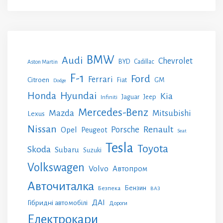
BMW
Audi
Chevrolet
BYD
Cadillac
Aston Martin
F-1
Ford
Ferrari
Citroen
GM
Fiat
Dodge
Honda
Hyundai
Kia
Jeep
Jaguar
Infiniti
Mercedes-Benz
Mazda
Mitsubishi
Lexus
Nissan
Renault
Porsche
Opel
Peugeot
Seat
Tesla
Toyota
Skoda
Subaru
Suzuki
Volkswagen
Volvo
Автопром
Авточиталка
Бензин
Безпека
ВАЗ
ДАІ
Гібридні автомобілі
Дороги
Електрокари