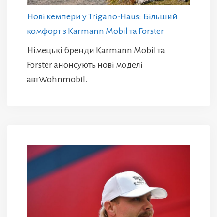
Нові кемпери у Trigano-Haus: Більший
комфорт з Karmann Mobil та Forster
Німецькі бренди Karmann Mobil та
Forster анонсують нові моделі
автWohnmobil.