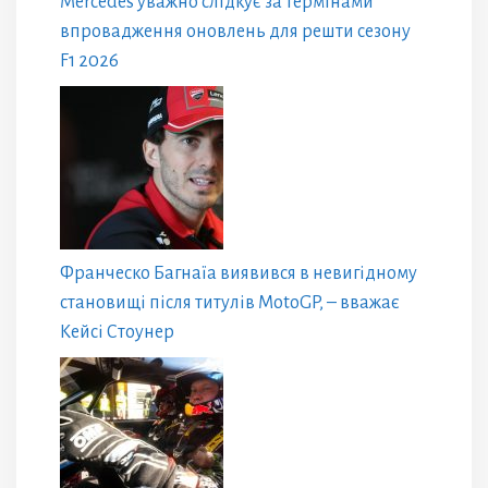
Mercedes уважно слідкує за термінами
впровадження оновлень для решти сезону
F1 2026
Франческо Багнаїа виявився в невигідному
становищі після титулів MotoGP, – вважає
Кейсі Стоунер