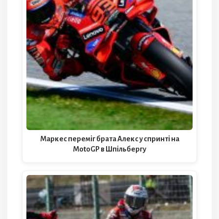
Маркес переміг брата Алекс у спринті на
MotoGP в Шпільбергу