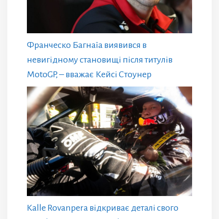
Франческо Багнаїа виявився в
невигідному становищі після титулів
MotoGP, – вважає Кейсі Стоунер
Kalle Rovanpera відкриває деталі свого