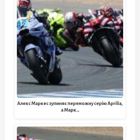
Алекс Маркес зупиняє переможну серію Aprilia,
а Марк…