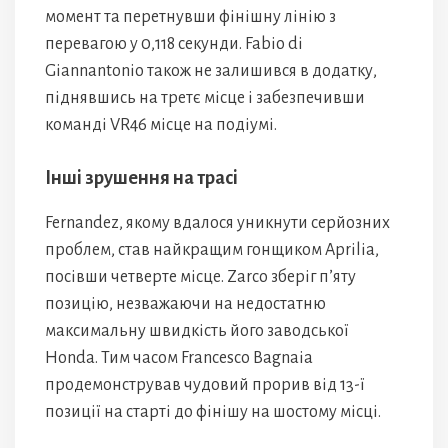
момент та перетнувши фінішну лінію з
перевагою у 0,118 секунди. Fabio di
Giannantonio також не залишився в додатку,
піднявшись на третє місце і забезпечивши
команді VR46 місце на подіумі.
Інші зрушення на трасі
Fernandez, якому вдалося уникнути серйозних
проблем, став найкращим гонщиком Aprilia,
посівши четверте місце. Zarco зберіг п’яту
позицію, незважаючи на недостатню
максимальну швидкість його заводської
Honda. Тим часом Francesco Bagnaia
продемонстрував чудовий прорив від 13-ї
позиції на старті до фінішу на шостому місці.