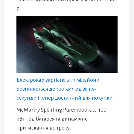
7.
Електрокар вартістю $1,4 мільйони
розганяється до 100 км/год за 1,55
секунди і тепер доступний для покупки
McMurtry Spéirling Pure: 1000 к.с., 100
кВт·год батарея та динамічне
притискання до треку.