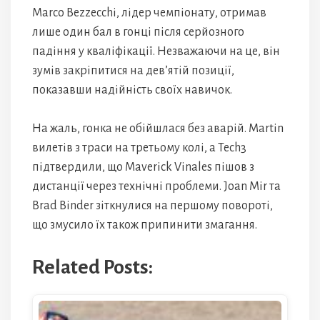
Marco Bezzecchi, лідер чемпіонату, отримав
лише один бал в гонці після серйозного
падіння у кваліфікації. Незважаючи на це, він
зумів закріпитися на дев’ятій позиції,
показавши надійність своїх навичок.
На жаль, гонка не обійшлася без аварій. Martin
вилетів з траси на третьому колі, а Tech3
підтвердили, що Maverick Vinales пішов з
дистанції через технічні проблеми. Joan Mir та
Brad Binder зіткнулися на першому повороті,
що змусило їх також припинити змагання.
Related Posts: