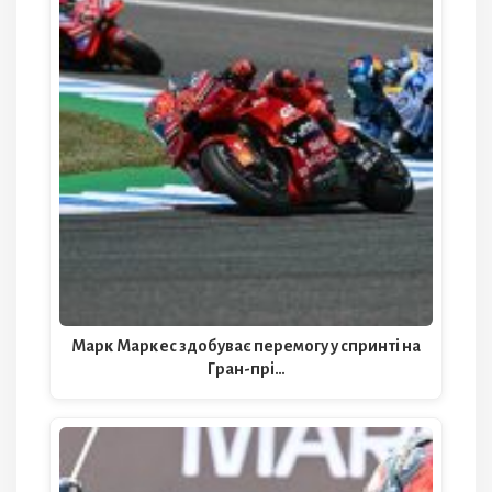
Марк Маркес здобуває перемогу у спринті на
Гран-прі…