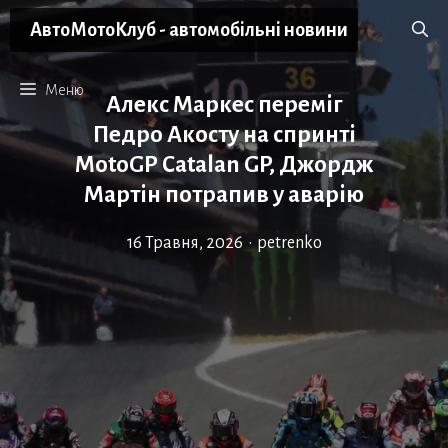
Перейти
АвтоМотоКлуб - автомобільні новини
до
вмісту
Меню
Алекс Маркес переміг
Педро Акосту на спринті
MotoGP Catalan GP, Джордж
Мартін потрапив у аварію
16 Травня, 2026
•
petrenko