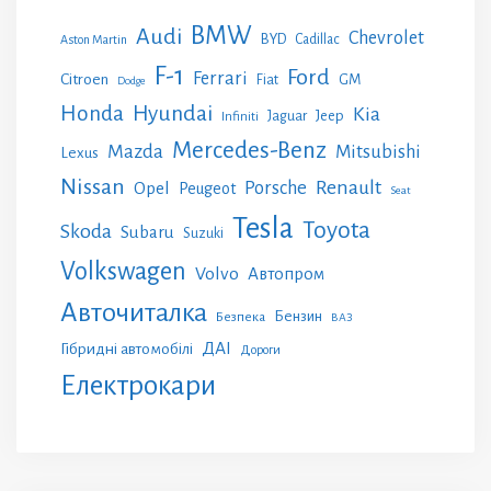
BMW
Audi
Chevrolet
BYD
Cadillac
Aston Martin
F-1
Ford
Ferrari
Citroen
GM
Fiat
Dodge
Honda
Hyundai
Kia
Jeep
Jaguar
Infiniti
Mercedes-Benz
Mazda
Mitsubishi
Lexus
Nissan
Renault
Porsche
Opel
Peugeot
Seat
Tesla
Toyota
Skoda
Subaru
Suzuki
Volkswagen
Volvo
Автопром
Авточиталка
Бензин
Безпека
ВАЗ
ДАІ
Гібридні автомобілі
Дороги
Електрокари