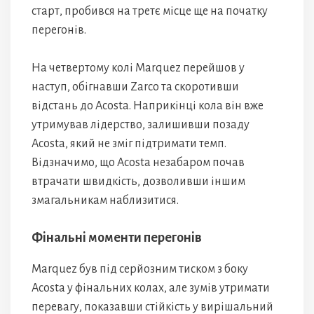
старт, пробився на третє місце ще на початку
перегонів.
На четвертому колі Marquez перейшов у
наступ, обігнавши Zarco та скоротивши
відстань до Acosta. Наприкінці кола він вже
утримував лідерство, залишивши позаду
Acosta, який не зміг підтримати темп.
Відзначимо, що Acosta незабаром почав
втрачати швидкість, дозволивши іншим
змагальникам наблизитися.
Фінальні моменти перегонів
Marquez був під серйозним тиском з боку
Acosta у фінальних колах, але зумів утримати
перевагу, показавши стійкість у вирішальний