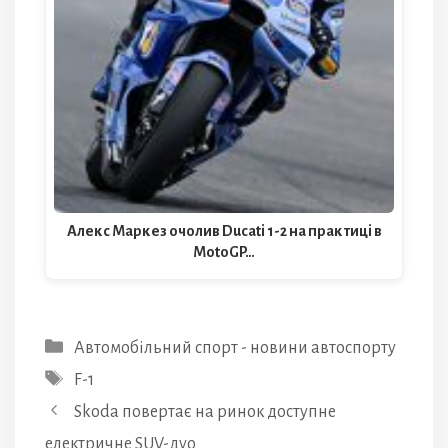
Алекс Маркез очолив Ducati 1-2 на практиці в
MotoGP…
Категорії
Автомобільний спорт - новини автоспорту
Позначки
F-1
Skoda повертає на ринок доступне
електричне SUV-дуо