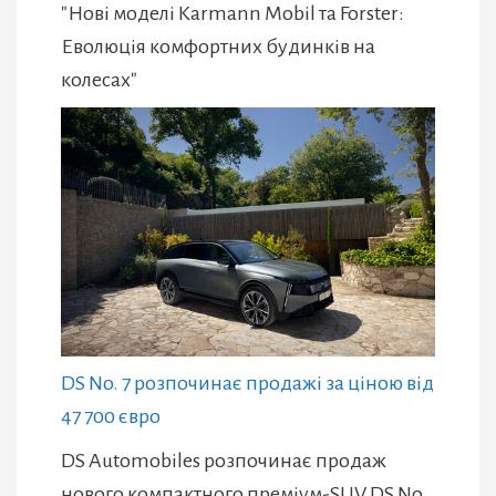
"Нові моделі Karmann Mobil та Forster:
Еволюція комфортних будинків на
колесах"
DS No. 7 розпочинає продажі за ціною від
47 700 євро
DS Automobiles розпочинає продаж
нового компактного преміум-SUV DS No.