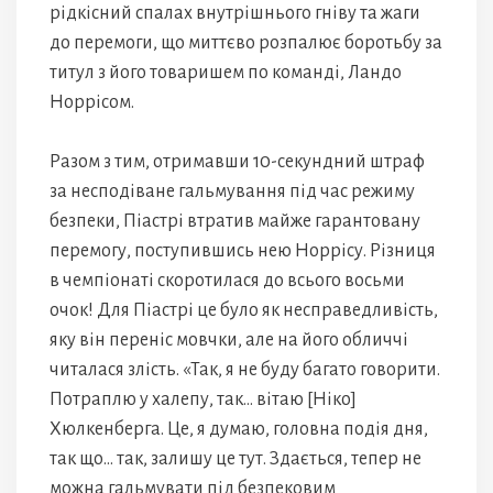
рідкісний спалах внутрішнього гніву та жаги
до перемоги, що миттєво розпалює боротьбу за
титул з його товаришем по команді, Ландо
Норрісом.
Разом з тим, отримавши 10-секундний штраф
за несподіване гальмування під час режиму
безпеки, Піастрі втратив майже гарантовану
перемогу, поступившись нею Норрісу. Різниця
в чемпіонаті скоротилася до всього восьми
очок! Для Піастрі це було як несправедливість,
яку він переніс мовчки, але на його обличчі
читалася злість. «Так, я не буду багато говорити.
Потраплю у халепу, так… вітаю [Ніко]
Хюлкенберга. Це, я думаю, головна подія дня,
так що… так, залишу це тут. Здається, тепер не
можна гальмувати під безпековим