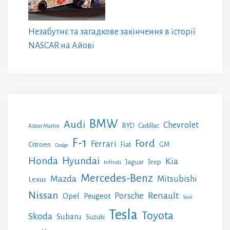
Незабутнє та загадкове закінчення в історії
NASCAR на Айові
BMW
Audi
Chevrolet
BYD
Cadillac
Aston Martin
F-1
Ford
Ferrari
Citroen
GM
Fiat
Dodge
Honda
Hyundai
Kia
Jeep
Jaguar
Infiniti
Mercedes-Benz
Mazda
Mitsubishi
Lexus
Nissan
Renault
Porsche
Opel
Peugeot
Seat
Tesla
Toyota
Skoda
Subaru
Suzuki