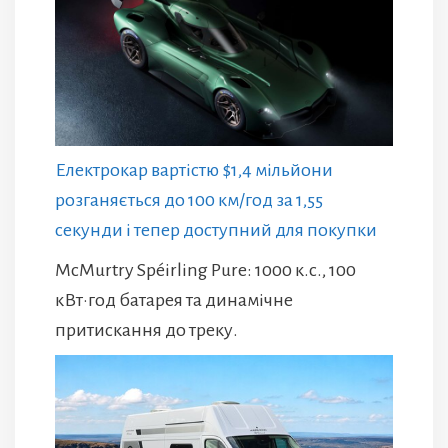
Електрокар вартістю $1,4 мільйони
розганяється до 100 км/год за 1,55
секунди і тепер доступний для покупки
McMurtry Spéirling Pure: 1000 к.с., 100
кВт·год батарея та динамічне
притискання до треку.