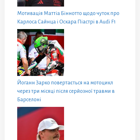
Мотивація Маттіа Біннотто щодо чуток про
Карлоса Сайнца і Оскара Піастрі в Audi F1
Йоганн Зарко повертається на мотоцикл
через три місяці після серйозної травми в
Барселоні