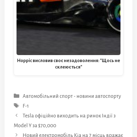
Норріс висловив своє незадоволення: "Щось не
склеюється"
Категорії
Автомобільний спорт - новини автоспорту
Позначки
F-1
Tesla офіційно виходить на ринок Індії з
Model Y за $70,000
Новий електромобіль Kia на 7 місць вражає