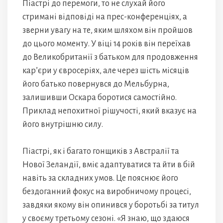
Піастрі до перемоги, то не слухай його
стримані відповіді на прес-конференціях, а
зверни увагу на те, яким шляхом він пройшов
до цього моменту. У віці 14 років він переїхав
до Великобританії з батьком для продовження
кар’єри у євросеріях, але через шість місяців
його батько повернувся до Мельбурна,
залишивши Оскара боротися самостійно.
Приклад непохитної рішучості, який вказує на
його внутрішню силу.
Піастрі, як і багато гонщиків з Австралії та
Нової Зеландії, вміє адаптуватися та йти в бій
навіть за складних умов. Це пояснює його
бездоганний фокус на виробничому процесі,
завдяки якому він опинився у боротьбі за титул
у своєму третьому сезоні. «Я знаю, що здаюся