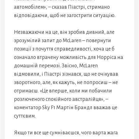
автомобілем», – сказав Піастрі, стримано
відповідаючи, щоб не загострити ситуацію.
Незважаючи на це, він зробив дивний, але
зрозумілий запит до McLaren – повернути
позиції з почуття справедливості, хоча це б
означало втрачену можливість для Норріса на
домашній перемозі. Звісно, McLaren
відмовили, і Піастрі зізнався, що не очікував
зворотного, але, як кажуть, не попросиш – не
отримаєш. «Це вперше, коли ми побачили
розлюченого спокійного австралійця», –
коментатор Sky F1 Мартін Брандл вважав це
суттєвим.
Якщо ти все ще сумніваєшся, чого варта жага