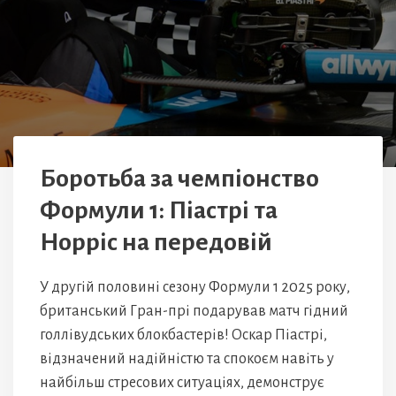
Боротьба за чемпіонство
Формули 1: Піастрі та
Норріс на передовій
У другій половині сезону Формули 1 2025 року,
британський Гран-прі подарував матч гідний
голлівудських блокбастерів! Оскар Піастрі,
відзначений надійністю та спокоєм навіть у
найбільш стресових ситуаціях, демонструє