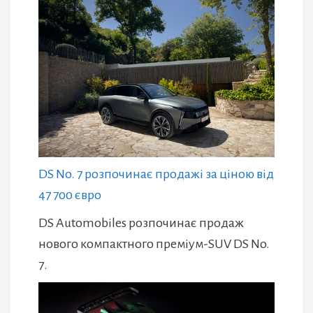
DS No. 7 розпочинає продажі за ціною від
47 700 євро
DS Automobiles розпочинає продаж
нового компактного преміум-SUV DS No.
7.