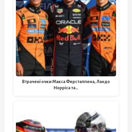
Втрачені очки Макса Ферстаппена, Ландо
Норріса та…