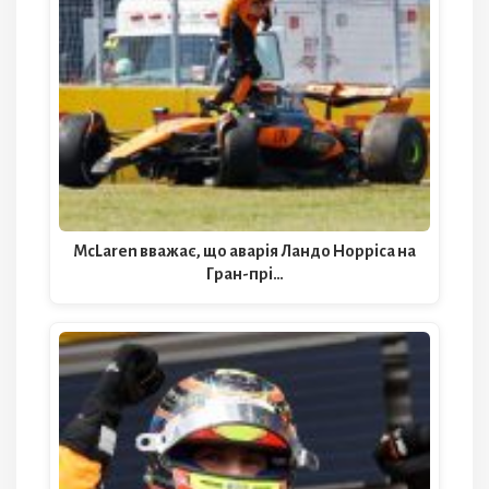
McLaren вважає, що аварія Ландо Норріса на
Гран-прі…