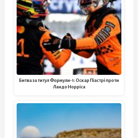
Битва за титул Формули-1: Оскар Піастрі проти
Ландо Норріса