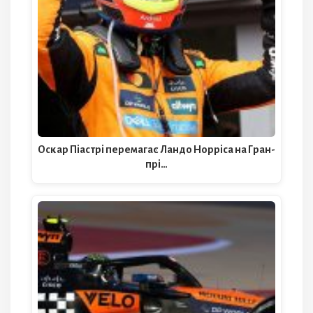
Оскар Піастрі перемагає Ландо Норріса на Гран-
прі…