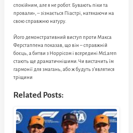
спокійним, але я не робот. Бувають піки та
провали», – зізнається Піастрі, натякаючи на
свою справжню натуру.
Його демонстративний виступ проти Макса
Ферстаппена показав, що він – справжній
боєць, а битви з Норрісом і всередині McLaren
стають ще драматичнішими. Чи вистачить їм
гармонії для змагань, або ж будуть з’являтися
тріщини
Related Posts: