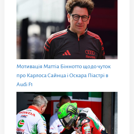
Мотивація Маттіа Біннотто щодо чуток
про Карлоса Сайнца і Оскара Піастрі в
Audi F1