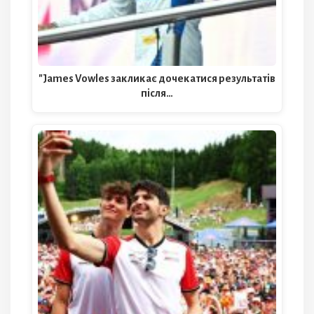
"James Vowles закликає дочекатися результатів
після…