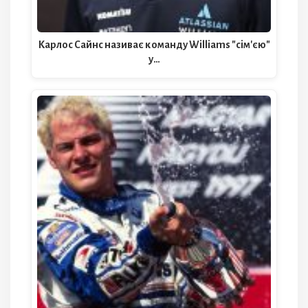
Карлос Сайнс називає команду Williams "сім'єю"
у…