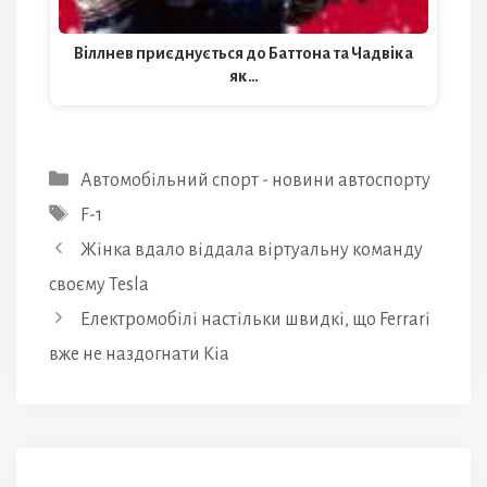
Віллнев приєднується до Баттона та Чадвіка
як…
Категорії
Автомобільний спорт - новини автоспорту
Позначки
F-1
Жінка вдало віддала віртуальну команду
своєму Tesla
Електромобілі настільки швидкі, що Ferrari
вже не наздогнати Kia