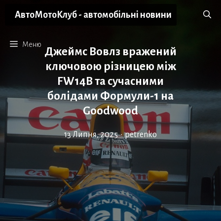
Перейти
АвтоМотоКлуб - автомобільні новини
до
вмісту
Меню
Джеймс Вовлз вражений
ключовою різницею між
FW14B та сучасними
болідами Формули-1 на
Goodwood
13 Липня, 2025
•
petrenko