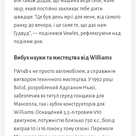
Він також додав, що машина веде себе, наче
звір, який постійно закликає тебе діяти
швидше. “Це був день мрії для мене, від самого
ранку до вечора, і це саме те, що дає нам
Гудвуд”, — поділився Vowles, рефлексуючи над
подіями дня.
Вибух науки та мистецтва від Williams
FW14B є не просто автомобілем, а справжнім
витвором технічного мистецтва. У 1992 році
Bolіd, розроблений Адріаном Ньюї,
забезпечив як титул серед гонщиків для
Манселла, так і кубок конструкторів для
Williams. Оснащений 3,5-літровим V10
двигуном, потужністю близько 750 к.с., болід
виграв 10 із 16 гонок у тому сезоні. Перемоги