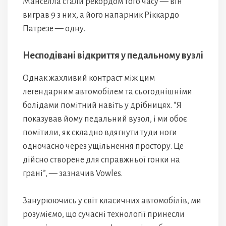
Манселла стали рекордом того часу — він
виграв 9 з них, а його напарник Ріккардо
Патрезе — одну.
Несподівані відкриття у педальному вузлі
Однак жахливий контраст між цим
легендарним автомобілем та сьогоднішніми
болідами помітний навіть у дрібницях. “Я
показував йому педальний вузол, і ми обоє
помітили, як складно вдягнути туди ноги
одночасно через ущільнення простору. Це
дійсно створене для справжньої гонки на
грані”, — зазначив Vowles.
Занурюючись у світ класичних автомобілів, ми
розуміємо, що сучасні технології принесли