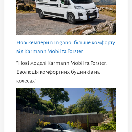
Нові кемпери в Trigano: більше комфорту
від Karmann Mobil та Forster
"Нові моделі Karmann Mobil та Forster:
Еволюція комфортних будинків на
колесах"