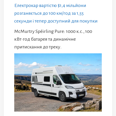
Електрокар вартістю $1,4 мільйони
розганяється до 100 км/год за 1,55
секунди і тепер доступний для покупки
McMurtry Spéirling Pure: 1000 к.с., 100
кВт·год батарея та динамічне
притискання до треку.