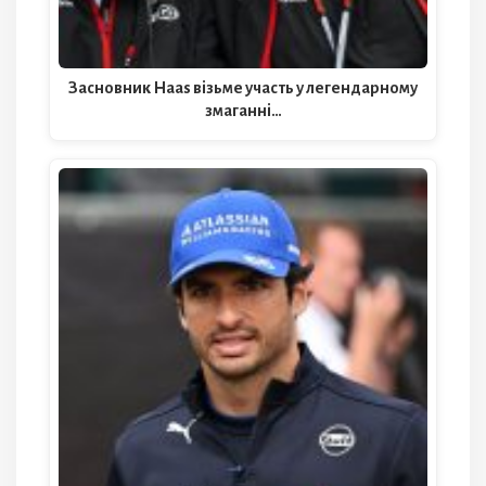
Засновник Haas візьме участь у легендарному
змаганні…