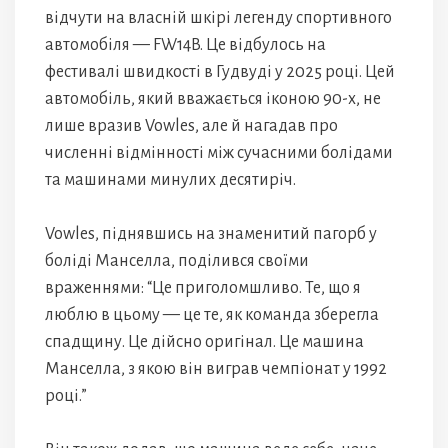
відчути на власній шкірі легенду спортивного
автомобіля — FW14B. Це відбулось на
фестивалі швидкості в Гудвуді у 2025 році. Цей
автомобіль, який вважається іконою 90-х, не
лише вразив Vowles, але й нагадав про
численні відмінності між сучасними болідами
та машинами минулих десятиріч.
Vowles, піднявшись на знаменитий пагорб у
боліді Манселла, поділився своїми
враженнями: “Це приголомшливо. Те, що я
люблю в цьому — це те, як команда зберегла
спадщину. Це дійсно оригінал. Це машина
Манселла, з якою він виграв чемпіонат у 1992
році.”