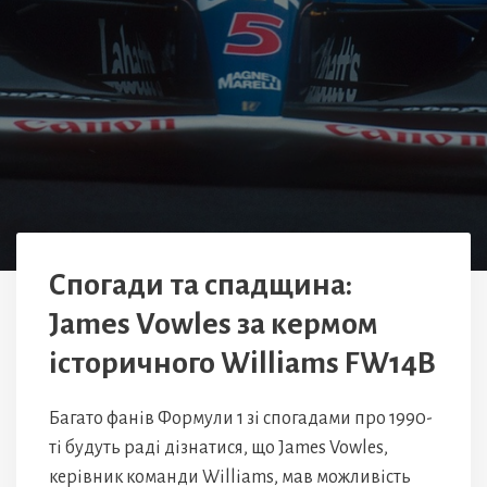
Спогади та спадщина:
James Vowles за кермом
історичного Williams FW14B
Багато фанів Формули 1 зі спогадами про 1990-
ті будуть раді дізнатися, що James Vowles,
керівник команди Williams, мав можливість