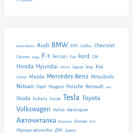
BMW
Audi
Chevrolet
BYD
Cadillac
Aston Martin
F-1
Ford
Ferrari
Citroen
GM
Fiat
Dodge
Honda
Hyundai
Kia
Jeep
Jaguar
Infiniti
Mercedes-Benz
Mazda
Mitsubishi
Lexus
Nissan
Renault
Porsche
Opel
Peugeot
Seat
Tesla
Toyota
Skoda
Subaru
Suzuki
Volkswagen
Volvo
Автопром
Авточиталка
Бензин
Безпека
ВАЗ
ДАІ
Гібридні автомобілі
Дороги