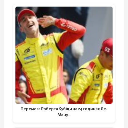
Перемога Роберта Кубіци на 24 годинах Ле-
Ману…