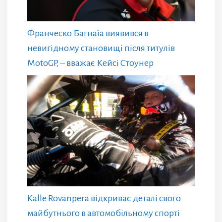
Франческо Багнаїа виявився в
невигідному становищі після титулів
MotoGP, – вважає Кейсі Стоунер
Kalle Rovanpera відкриває деталі свого
майбутнього в автомобільному спорті