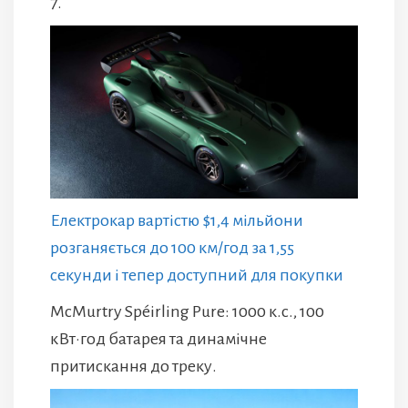
7.
Електрокар вартістю $1,4 мільйони
розганяється до 100 км/год за 1,55
секунди і тепер доступний для покупки
McMurtry Spéirling Pure: 1000 к.с., 100
кВт·год батарея та динамічне
притискання до треку.