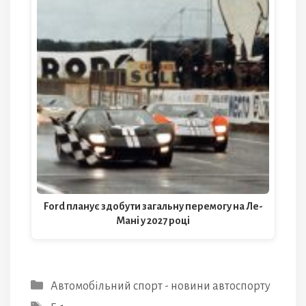
Ford планує здобути загальну перемогу на Ле-
Мані у 2027 році
Категорії
Автомобільний спорт - новини автоспорту
Позначки