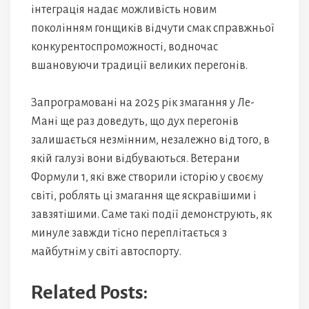
інтеграція надає можливість новим
поколінням гонщиків відчути смак справжньої
конкурентоспроможності, водночас
вшановуючи традиції великих перегонів.
Запрограмовані на 2025 рік змагання у Ле-
Мані ще раз доведуть, що дух перегонів
залишається незмінним, незалежно від того, в
якій галузі вони відбуваються. Ветерани
Формули 1, які вже створили історію у своєму
світі, роблять ці змагання ще яскравішими і
завзятішими. Саме такі події демонструють, як
минуле завжди тісно переплітається з
майбутнім у світі автоспорту.
Related Posts: