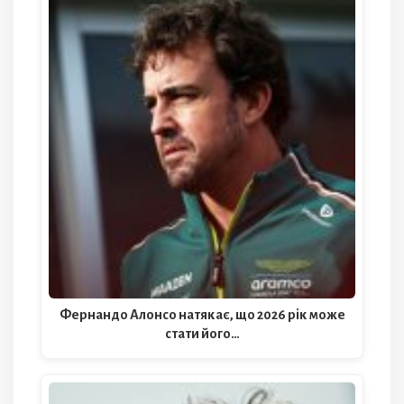
Фернандо Алонсо натякає, що 2026 рік може
стати його…