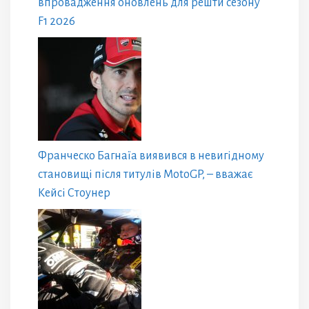
впровадження оновлень для решти сезону
F1 2026
Франческо Багнаїа виявився в невигідному
становищі після титулів MotoGP, – вважає
Кейсі Стоунер