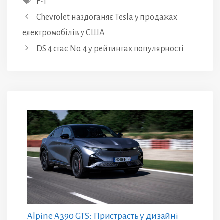
F-1
Chevrolet наздоганяє Tesla у продажах
електромобілів у США
DS 4 стає No. 4 у рейтингах популярності
Alpine A390 GTS: Пристрасть у дизайні