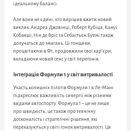
ідеальному балансі.
Але вони не єдині, хто вирішив вжити новий
виклик. Андреа Джовінці, Роберт Кубіца, Камуі
Кобаяші, Нік де Вріс та Себастьєн Буемі також
долучаться до змагань. Ці гонщики,
процвітаючи в Ф1, продовжили свої кар’єри,
вкладаючи новий сенс у світ перегонів.
Інтеграція Формули 1 у світ витривалості
Участь колишніх пілотів Формули 1 в Ле-Мані
підкреслює важливість синергії між різними
видами автоспорту. Формула 1 – це не лише
про швидкість, це також про технічну
досконалість і стратегічні рішення, які
переказуються у світі гонок витривалості. Ця