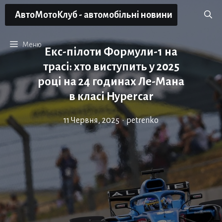
Перейти
АвтоМотоКлуб - автомобільні новини
до
вмісту
Меню
Екс-пілоти Формули-1 на
трасі: хто виступить у 2025
році на 24 годинах Ле-Мана
в класі Hypercar
11 Червня, 2025
•
petrenko