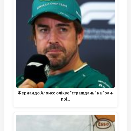
Фернандо Алонсо очікує "страждань" на Гран-
прі…