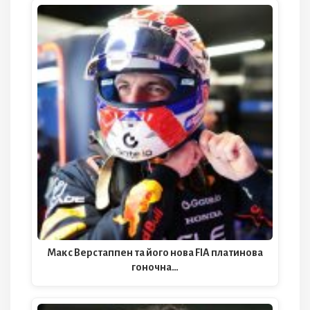
Макс Верстаппен та його нова FIA платинова
гоночна…