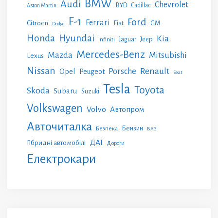
BMW
Audi
Chevrolet
BYD
Cadillac
Aston Martin
F-1
Ford
Ferrari
Citroen
GM
Fiat
Dodge
Honda
Hyundai
Kia
Jeep
Jaguar
Infiniti
Mercedes-Benz
Mazda
Mitsubishi
Lexus
Nissan
Renault
Porsche
Opel
Peugeot
Seat
Tesla
Toyota
Skoda
Subaru
Suzuki
Volkswagen
Volvo
Автопром
Авточиталка
Бензин
Безпека
ВАЗ
ДАІ
Гібридні автомобілі
Дороги
Електрокари