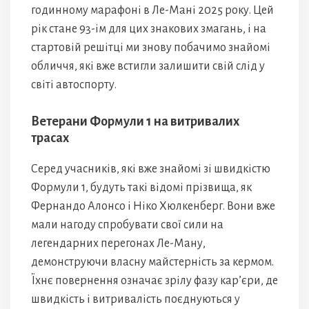
годинному марафоні в Ле-Мані 2025 року. Цей
рік стане 93-ім для цих знакових змагань, і на
стартовій решітці ми знову побачимо знайомі
обличчя, які вже встигли залишити свій слід у
світі автоспорту.
Ветерани Формули 1 на витривалих
трасах
Серед учасників, які вже знайомі зі швидкістю
Формули 1, будуть такі відомі прізвища, як
Фернандо Алонсо і Ніко Хюлкенберг. Вони вже
мали нагоду спробувати свої сили на
легендарних перегонах Ле-Ману,
демонструючи власну майстерність за кермом.
Їхнє повернення означає зрілу фазу кар’єри, де
швидкість і витривалість поєднуються у