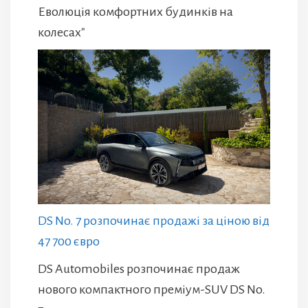
Еволюція комфортних будинків на
колесах"
DS No. 7 розпочинає продажі за ціною від
47 700 євро
DS Automobiles розпочинає продаж
нового компактного преміум-SUV DS No.