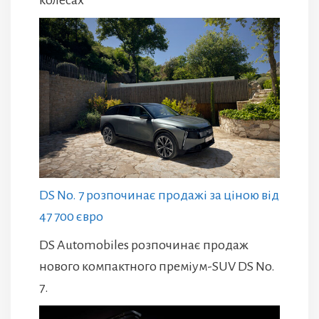
колесах"
DS No. 7 розпочинає продажі за ціною від
47 700 євро
DS Automobiles розпочинає продаж
нового компактного преміум-SUV DS No.
7.