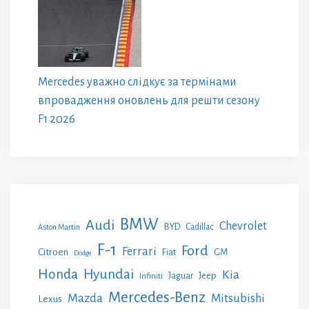
Mercedes уважно слідкує за термінами
впровадження оновлень для решти сезону
F1 2026
BMW
Audi
Chevrolet
BYD
Cadillac
Aston Martin
F-1
Ford
Ferrari
Citroen
GM
Fiat
Dodge
Honda
Hyundai
Kia
Jeep
Jaguar
Infiniti
Mercedes-Benz
Mazda
Mitsubishi
Lexus