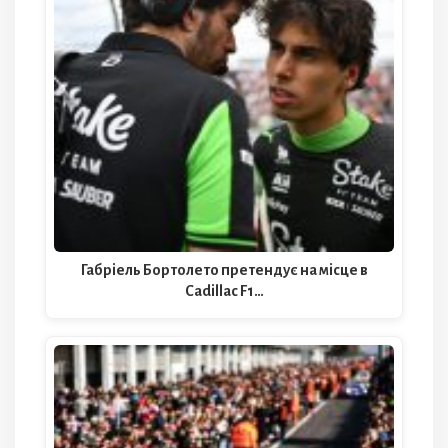
Габріель Бортолето претендує на місце в
Cadillac F1…