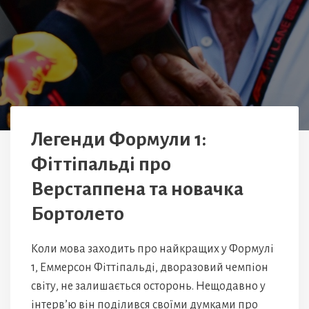
Легенди Формули 1:
Фіттіпальді про
Верстаппена та новачка
Бортолето
Коли мова заходить про найкращих у Формулі
1, Еммерсон Фіттіпальді, дворазовий чемпіон
світу, не залишається осторонь. Нещодавно у
інтерв’ю він поділився своїми думками про