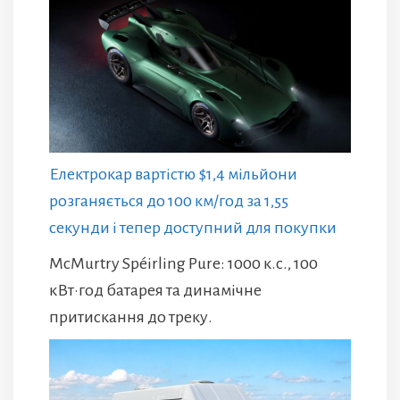
Електрокар вартістю $1,4 мільйони
розганяється до 100 км/год за 1,55
секунди і тепер доступний для покупки
McMurtry Spéirling Pure: 1000 к.с., 100
кВт·год батарея та динамічне
притискання до треку.