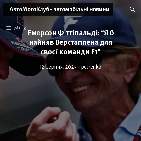
Перейти
АвтоМотоКлуб - автомобільні новини
до
вмісту
Меню
Емерсон Фіттіпальді: “Я б
найняв Верстаппена для
своєї команди F1”
12 Серпня, 2025
•
petrenko