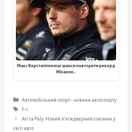
Макс Верстаппен має шанси повторити рекорд
Міхаеля…
Категорії
Автомобільний спорт - новини автоспорту
Позначки
F-1
Ari та Poly: Новий п’ятидверний союзник у
світі авто