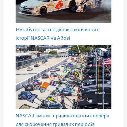
Незабутнє та загадкове закінчення в
історії NASCAR на Айові
NASCAR змінює правила етапних перерв
для скорочення тривалих періодів