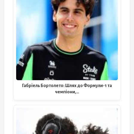
Габріель Бортолето: Шлях до Формули-1 та
чемпіони,…