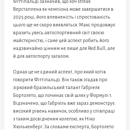
Фіттіпальді зазначив, що хоч streak
Верстаппена як чемпіона може завершитися в
2025 році, його впевненість і спростованість
цього ще не скоро виявляться. Макс продовжує
вразить увесь автоспортивний світ своєю
майстерністю, і саме цей аспект робить його
надзвичайно цінним не лише для Red Bull, але
й для автоспорту загалом.
Однак це не єдиний аспект, про який хотів
говорити Фіттіпальді. Він також згадав про
зірковий бразильський талант Габріеля
Бортолето, що починає свій шлях у Формулі 1.
Відзначено, що Габріель вже зараз демонструє
високий рівень навичок, особливо у співпраці
з таким досвідченим колегою, як Ніко
Хюлькенберг. За словами експерта, Бортолето