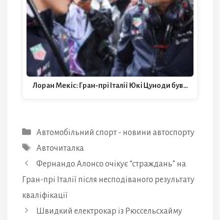
Лоран Мекіс: Гран-прі Італії Юкі Цуноди був…
Категорії
Автомобільний спорт - новини автоспорту
Позначки
Авточиталка
Фернандо Алонсо очікує “страждань” на
Гран-прі Італії після несподіваного результату
кваліфікації
Швидкий електрокар із Рюссельсхайму