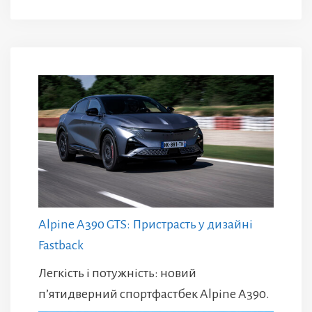
Alpine A390 GTS: Пристрасть у дизайні
Fastback
Легкість і потужність: новий
п’ятидверний спортфастбек Alpine A390.