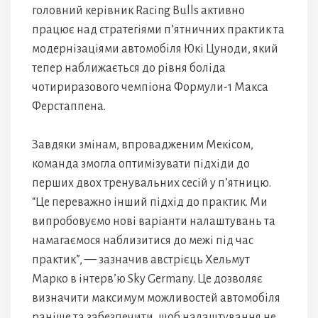
головний керівник Racing Bulls активно
працює над стратегіями п’ятничних практик та
модернізаціями автомобіля Юкі Цуноди, який
тепер наближається до рівня боліда
чотириразового чемпіона Формули-1 Макса
Ферстаппена.
Завдяки змінам, впровадженим Мекісом,
команда змогла оптимізувати підхіди до
перших двох тренувальних сесій у п’ятницю.
“Це переважно інший підхід до практик. Ми
випробовуємо нові варіанти налаштувань та
намагаємося наблизитися до межі під час
практик”, — зазначив австрієць Хельмут
Марко в інтерв’ю Sky Germany. Це дозволяє
визначити максимум можливостей автомобіля
раніше та забезпечити, щоб налаштування не