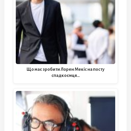
Що має зробити Лорен Мекіс на посту
спадкоємця…