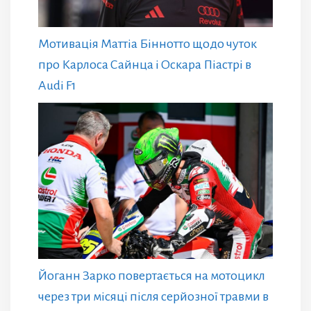
Мотивація Маттіа Біннотто щодо чуток
про Карлоса Сайнца і Оскара Піастрі в
Audi F1
Йоганн Зарко повертається на мотоцикл
через три місяці після серйозної травми в