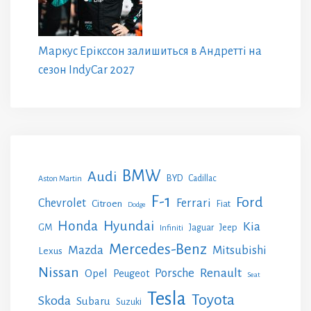
Маркус Ерікссон залишиться в Андретті на
сезон IndyCar 2027
BMW
Audi
BYD
Cadillac
Aston Martin
F-1
Ford
Chevrolet
Ferrari
Citroen
Fiat
Dodge
Honda
Hyundai
Kia
GM
Jeep
Jaguar
Infiniti
Mercedes-Benz
Mazda
Mitsubishi
Lexus
Nissan
Renault
Porsche
Opel
Peugeot
Seat
Tesla
Toyota
Skoda
Subaru
Suzuki