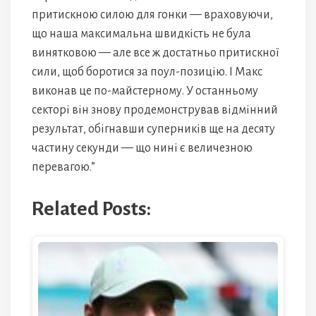
притискною силою для гонки — враховуючи,
що наша максимальна швидкість не була
винятковою — але все ж достатньо притискної
сили, щоб боротися за поул-позицію. І Макс
виконав це по-майстерному. У останньому
секторі він знову продемонстрував відмінний
результат, обігнавши суперників ще на десяту
частину секунди — що нині є величезною
перевагою.”
Related Posts: