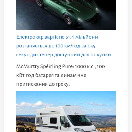
Електрокар вартістю $1,4 мільйони
розганяється до 100 км/год за 1,55
секунди і тепер доступний для покупки
McMurtry Spéirling Pure: 1000 к.с., 100
кВт·год батарея та динамічне
притискання до треку.