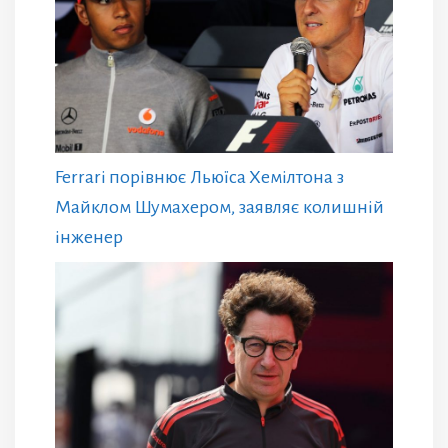
Ferrari порівнює Льюїса Хемілтона з
Майклом Шумахером, заявляє колишній
інженер