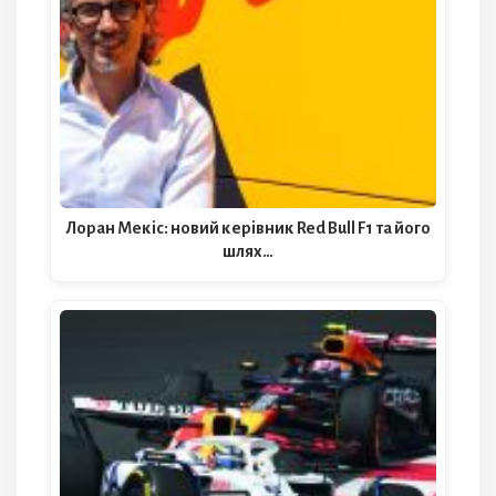
Лоран Мекіс: новий керівник Red Bull F1 та його
шлях…