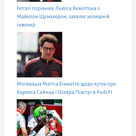
Ferrari порівнює Льюїса Хемілтона з
Майклом Шумахером, заявляє колишній
інженер
Мотивація Маттіа Біннотто щодо чуток про
Карлоса Сайнца і Оскара Піастрі в Audi F1