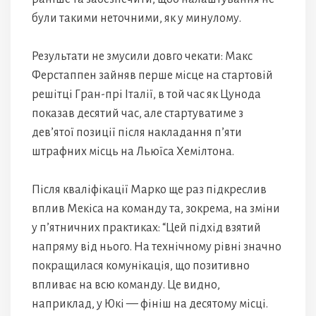
були такими неточними, як у минулому.
Результати не змусили довго чекати: Макс
Ферстаппен зайняв перше місце на стартовій
решітці Гран-прі Італії, в той час як Цунода
показав десятий час, але стартуватиме з
дев’ятої позиції після накладання п’яти
штрафних місць на Льюїса Хемілтона.
Після кваліфікації Марко ще раз підкреслив
вплив Мекіса на команду та, зокрема, на зміни
у п’ятничних практиках: “Цей підхід взятий
напряму від нього. На технічному рівні значно
покращилася комунікація, що позитивно
впливає на всю команду. Це видно,
наприклад, у Юкі — фініш на десятому місці.