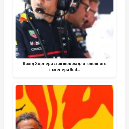
Вихід Хорнера став шоком для головного
інженера Red…