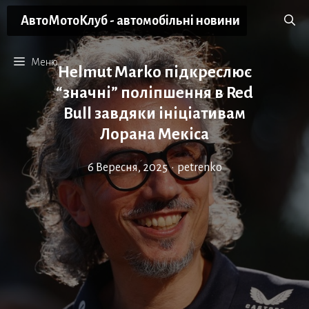
Перейти
АвтоМотоКлуб - автомобільні новини
до
вмісту
Меню
Helmut Marko підкреслює
“значні” поліпшення в Red
Bull завдяки ініціативам
Лорана Мекіса
6 Вересня, 2025
•
petrenko