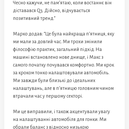
Чесно кажучи, не пам’ятаю, коли востаннє він
діставався Q3. Дійсно, відчувається
позитивний тренд.”
Марко додав: “Це була найкраща п’ятниця, яку
ми мали за довгий час. Ми трохи змінили
філософію практик, загальний підхід. На
машині встановлено нове днище, і Макс з
самого початку почувався комфортно. Ми крок
за кроком тонко налаштовували автомобіль.
Ми завжди були близькі до ідеальних
налаштувань, але в п’ятницю головним чином
втрачали час у першому секторі.
Ми це виправили, і також акцентували увагу
на налаштуванні автомобіля для гонки. Ми
обрали баланс з відносно низькою