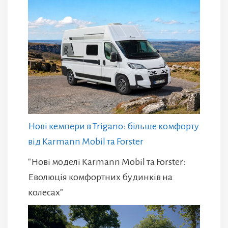
Нові кемпери в Trigano: більше комфорту
від Karmann Mobil та Forster
"Нові моделі Karmann Mobil та Forster:
Еволюція комфортних будинків на
колесах"