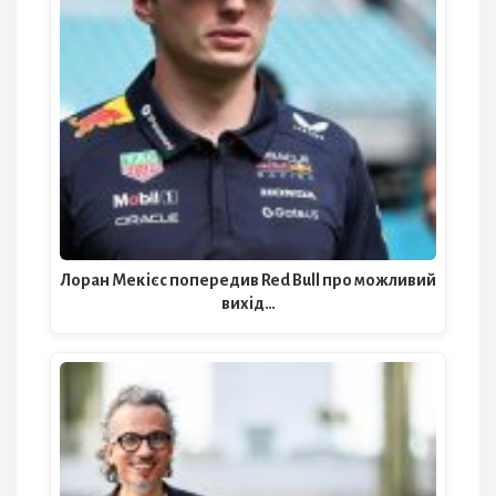
Лоран Мекієс попередив Red Bull про можливий
вихід…