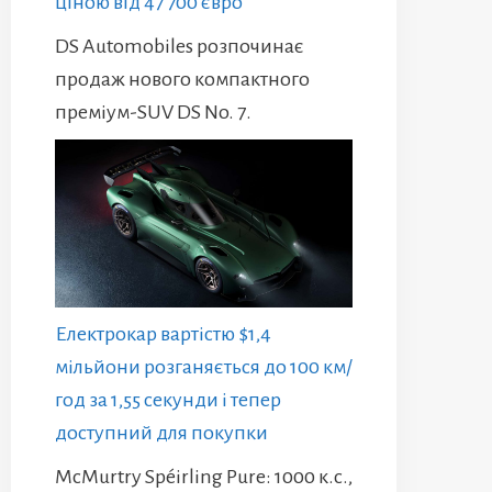
ціною від 47 700 євро
DS Automobiles розпочинає
продаж нового компактного
преміум-SUV DS No. 7.
Електрокар вартістю $1,4
мільйони розганяється до 100 км/
год за 1,55 секунди і тепер
доступний для покупки
McMurtry Spéirling Pure: 1000 к.с.,