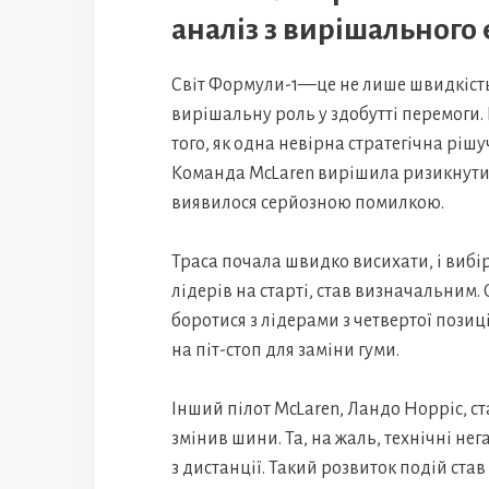
аналіз з вирішального
Світ Формули-1—це не лише швидкість т
вирішальну роль у здобутті перемоги
того, як одна невірна стратегічна рішу
Команда McLaren вирішила ризикнути
виявилося серйозною помилкою.
Траса почала швидко висихати, і вибір
лідерів на старті, став визначальним.
боротися з лідерами з четвертої позиц
на піт-стоп для заміни гуми.
Інший пілот McLaren, Ландо Норріс, ст
змінив шини. Та, на жаль, технічні не
з дистанції. Такий розвиток подій ста