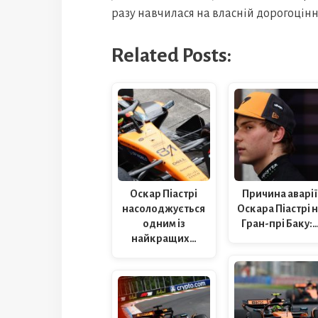
разу навчилася на власній дорогоцінн
Related Posts:
Оскар Піастрі
Причина аварі
насолоджується
Оскара Піастрі 
одним із
Гран-прі Баку:
найкращих…