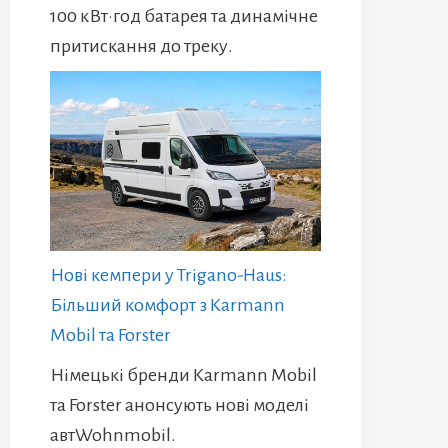
100 кВт·год батарея та динамічне
притискання до треку.
Нові кемпери у Trigano-Haus:
Більший комфорт з Karmann
Mobil та Forster
Німецькі бренди Karmann Mobil
та Forster анонсують нові моделі
автWohnmobil.