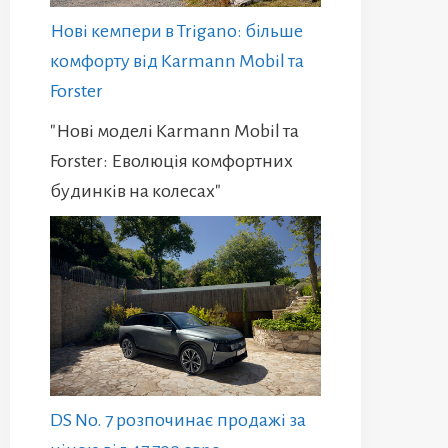
Нові кемпери в Trigano: більше
комфорту від Karmann Mobil та
Forster
"Нові моделі Karmann Mobil та
Forster: Еволюція комфортних
будинків на колесах"
DS No. 7 розпочинає продажі за