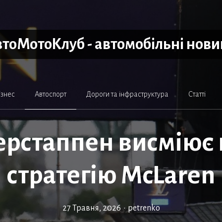
тоМотоКлуб - автомобільні нов
ізнес
Автоспорт
Дороги та інфраструктура
Статті
рстаппен висміює
стратегію McLaren
27 Травня, 2026
•
petrenko