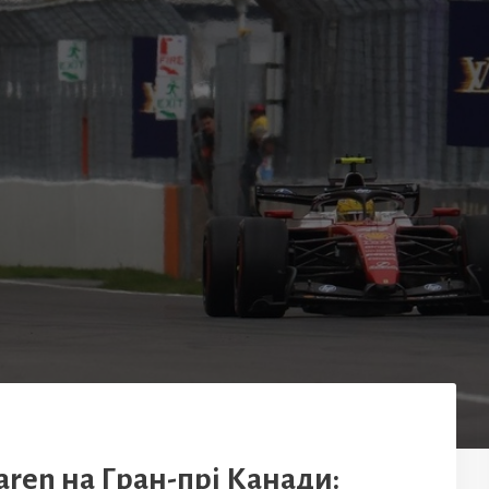
aren на Гран-прі Канади: