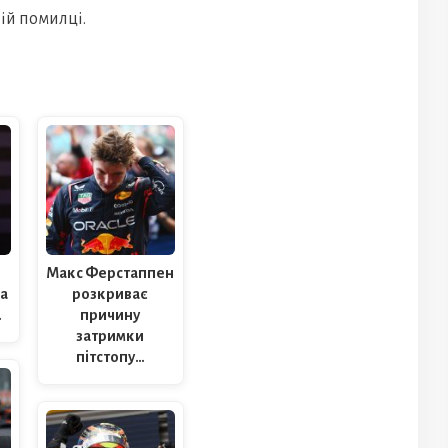
ій помилці.
ї
Макс Ферстаппен
на
розкриває
…
причину
затримки
пітстопу…