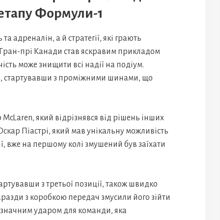
 етапу Формули-1
а адреналін, а й стратегії, які грають
. Гран-прі Канади став яскравим прикладом
чість може знищити всі надії на подіум.
, стартувавши з проміжними шинами, що
 McLaren, який відрізнявся від рішень інших
 Оскар Піастрі, який мав унікальну можливість
ії, вже на першому колі змушений був заїхати
артувавши з третьої позиції, також швидко
гаразди з коробкою передач змусили його зійти
в значним ударом для команди, яка