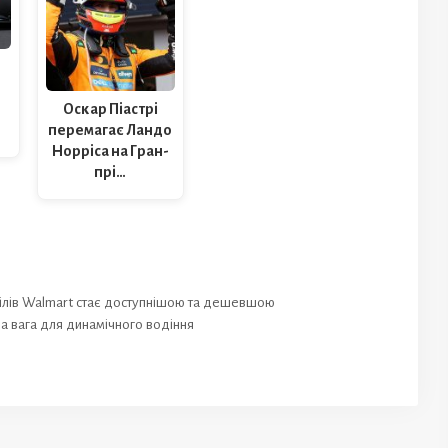
Оскар Піастрі
перемагає Ландо
Норріса на Гран-
прі…
ілів Walmart стає доступнішою та дешевшою
на вага для динамічного водіння