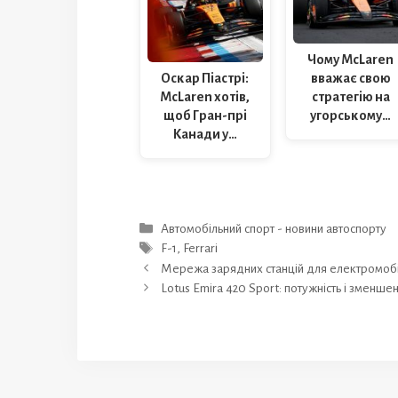
Чому McLaren
Оскар Піастрі:
вважає свою
McLaren хотів,
стратегію на
щоб Гран-прі
угорському…
Канади у…
Категорії
Автомобільний спорт - новини автоспорту
Позначки
F-1
,
Ferrari
Мережа зарядних станцій для електромоб
Lotus Emira 420 Sport: потужність і зменше