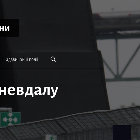
ини
Надзвичайні події
 невдалу