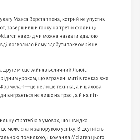
 увагу Макса Верстаппена, котрий не упустив
от, завершивши гонку на третій сходинці
McLaren навряд чи можна назвати вдалою
авді дозволило йому здобути таке омріяне
 а друге місце зайняв величний Льюіс
рідним уроком, що втрачені миті в гонках вже
 Формула-1—це не лише техніка, а й шахова
ди виграється не лише на трасі, а й на піт-
льну стратегію в умовах, що швидко
 це може стати запорукою успіху. Відсутність
атальною помилкою, і команда McLaren цього