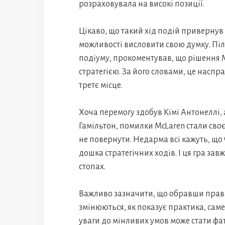
розраховувала на високі позиції.
Цікаво, що такий хід подій привернув
можливості висловити свою думку. Піл
подіуму, прокоментував, що рішення 
стратегією. За його словами, це наспр
третє місце.
Хоча перемогу здобув Кімі Антонеллі,
Гамільтон, помилки McLaren стали своє
не повернути. Недарма всі кажуть, що
дошка стратегічних ходів. І ця гра завж
стопах.
Важливо зазначити, що обравши прави
змінюються, як показує практика, саме
уваги до мінливих умов може стати ф