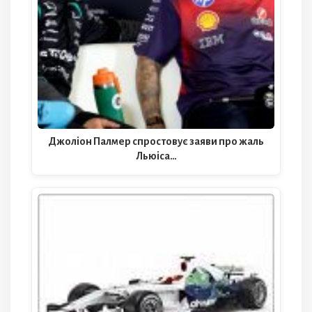
Джоліон Палмер спростовує заяви про жаль
Льюіса…