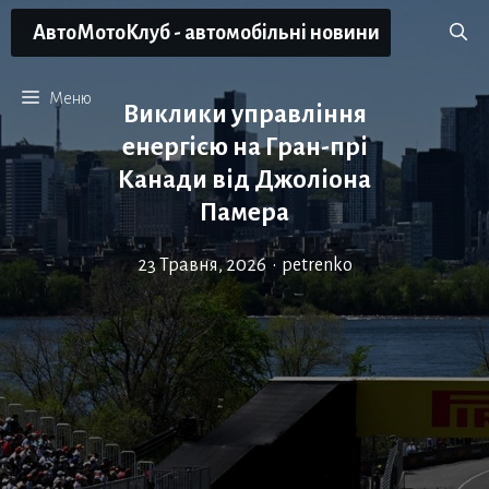
Перейти
АвтоМотоКлуб - автомобільні новини
до
вмісту
Меню
Виклики управління
енергією на Гран-прі
Канади від Джоліона
Памера
23 Травня, 2026
•
petrenko