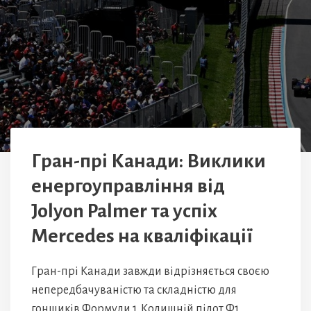
Гран-прі Канади: Виклики
енергоуправління від
Jolyon Palmer та успіх
Mercedes на кваліфікації
Гран-прі Канади завжди відрізняється своєю
непередбачуваністю та складністю для
гонщиків Формули 1. Колишній пілот Ф1