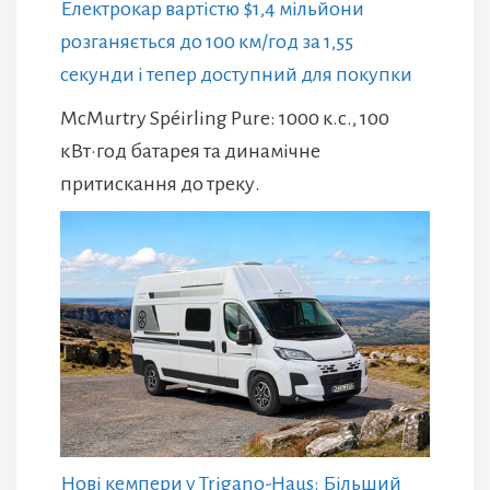
Електрокар вартістю $1,4 мільйони
розганяється до 100 км/год за 1,55
секунди і тепер доступний для покупки
McMurtry Spéirling Pure: 1000 к.с., 100
кВт·год батарея та динамічне
притискання до треку.
Нові кемпери у Trigano-Haus: Більший