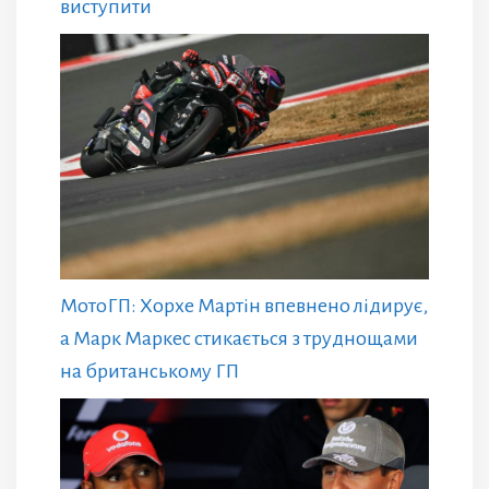
виступити
МотоГП: Хорхе Мартін впевнено лідирує,
а Марк Маркес стикається з труднощами
на британському ГП