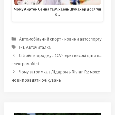
Чому Айртон Сенна та Міхаель Шумахер досягли
б…
Категорії
Автомобільний спорт - новини автоспорту
Позначки
F-1
,
Авточиталка
Citroën відроджує 2CV через високі ціни на
електромобілі
Чому затримка з Лідаром в Rivian R2 може
не виправдати очікувань