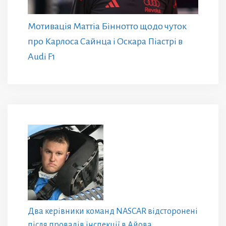
Мотивація Маттіа Біннотто щодо чуток
про Карлоса Сайнца і Оскара Піастрі в
Audi F1
Два керівники команд NASCAR відсторонені
після провалів інспекції в Айова