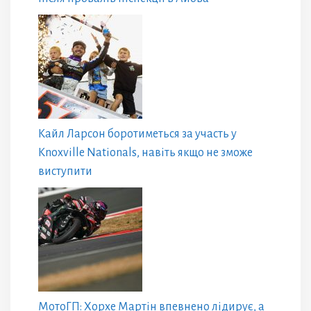
Кайл Ларсон боротиметься за участь у
Knoxville Nationals, навіть якщо не зможе
виступити
МотоГП: Хорхе Мартін впевнено лідирує, а