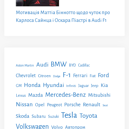
Мотивація Маттіа Біннотто щодо чуток про
Карлоса Сайнца і Оскара Піастрі в Audi F1
BMW
Audi
BYD
Cadillac
Aston Martin
F-1
Ford
Chevrolet
Ferrari
Citroen
Fiat
Dodge
Honda
Hyundai
Kia
GM
Jeep
Jaguar
Infiniti
Mercedes-Benz
Mazda
Mitsubishi
Lexus
Nissan
Renault
Porsche
Opel
Peugeot
Seat
Tesla
Toyota
Skoda
Subaru
Suzuki
Volkswagen
Volvo
Автопром