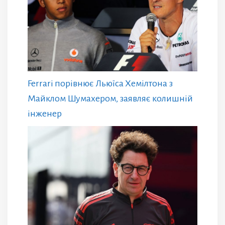
Ferrari порівнює Льюїса Хемілтона з
Майклом Шумахером, заявляє колишній
інженер