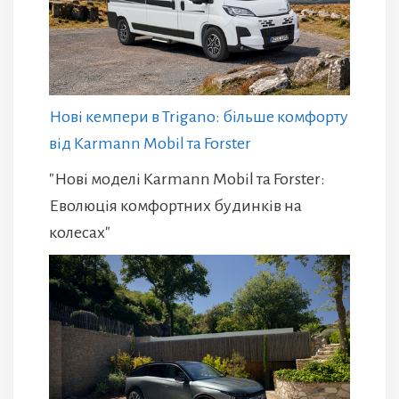
Нові кемпери в Trigano: більше комфорту
від Karmann Mobil та Forster
"Нові моделі Karmann Mobil та Forster:
Еволюція комфортних будинків на
колесах"