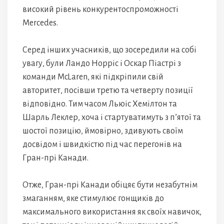
високий рівень конкурентоспроможності
Mercedes.
Серед інших учасників, що зосередили на собі
увагу, були Ландо Норріс і Оскар Піастрі з
команди McLaren, які підкріпили свій
авторитет, посівши третю та четверту позиції
відповідно. Тим часом Льюіс Хемілтон та
Шарль Леклер, хоча і стартуватимуть з п’ятої та
шостої позицію, ймовірно, здивують своїм
досвідом і швидкістю під час перегонів на
Гран-прі Канади.
Отже, Гран-прі Канади обіцяє бути незабутнім
змаганням, яке стимулює гонщиків до
максимального використання як своїх навичок,