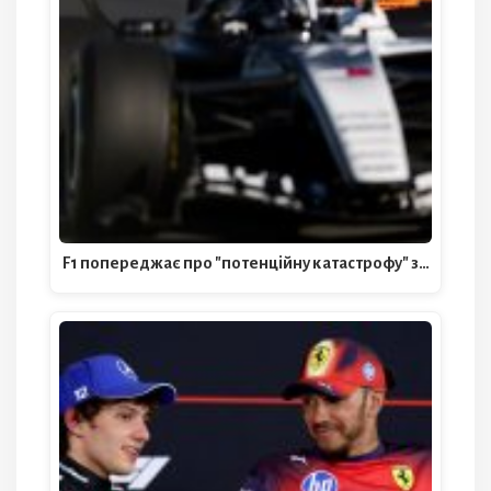
F1 попереджає про "потенційну катастрофу" з…