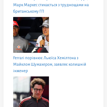
Марк Маркес стикається з труднощами на
британському ГП
Ferrari порівнює Льюїса Хемілтона з
Майклом Шумахером, заявляє колишній
інженер