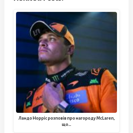
Ландо Норріс розповів про нагороду McLaren,
що…