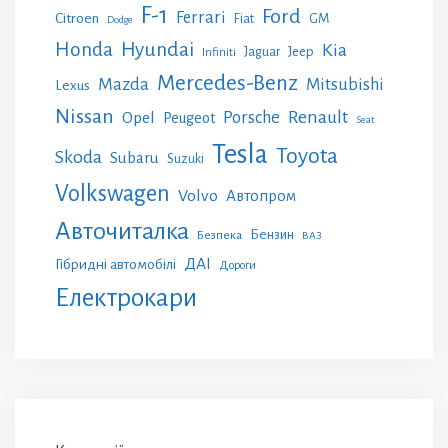
F-1
Ford
Ferrari
Citroen
GM
Fiat
Dodge
Honda
Hyundai
Kia
Jeep
Jaguar
Infiniti
Mercedes-Benz
Mazda
Mitsubishi
Lexus
Nissan
Renault
Porsche
Opel
Peugeot
Seat
Tesla
Toyota
Skoda
Subaru
Suzuki
Volkswagen
Volvo
Автопром
Авточиталка
Бензин
Безпека
ВАЗ
ДАІ
Гібридні автомобілі
Дороги
Електрокари