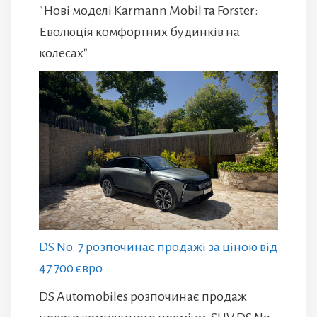
"Нові моделі Karmann Mobil та Forster:
Еволюція комфортних будинків на
колесах"
DS No. 7 розпочинає продажі за ціною від
47 700 євро
DS Automobiles розпочинає продаж