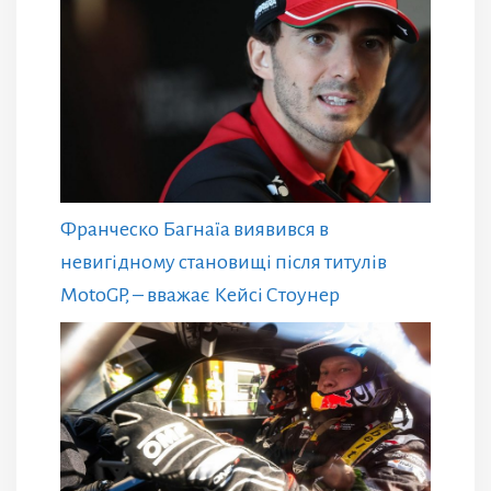
Франческо Багнаїа виявився в
невигідному становищі після титулів
MotoGP, – вважає Кейсі Стоунер