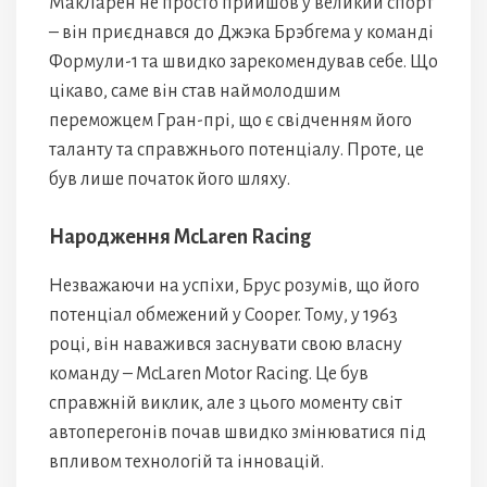
МакЛарен не просто прийшов у великий спорт
– він приєднався до Джэка Брэбгема у команді
Формули-1 та швидко зарекомендував себе. Що
цікаво, саме він став наймолодшим
переможцем Гран-прі, що є свідченням його
таланту та справжнього потенціалу. Проте, це
був лише початок його шляху.
Народження McLaren Racing
Незважаючи на успіхи, Брус розумів, що його
потенціал обмежений у Cooper. Тому, у 1963
році, він наважився заснувати свою власну
команду – McLaren Motor Racing. Це був
справжній виклик, але з цього моменту світ
автоперегонів почав швидко змінюватися під
впливом технологій та інновацій.