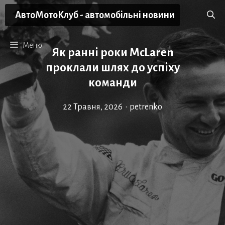
Перейти
АвтоМотоКлуб - автомобільні новини
до
вмісту
Меню
Як ранні роки McLaren
проклали шлях до успіху
команди
22 Травня, 2026
•
petrenko