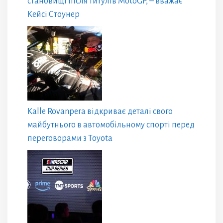
становищі після титулів MotoGP, – вважає
Кейсі Стоунер
Kalle Rovanpera відкриває деталі свого
майбутнього в автомобільному спорті перед
переговорами з Toyota