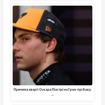
Причина аварії Оскара Піастрі на Гран-прі Баку:
…