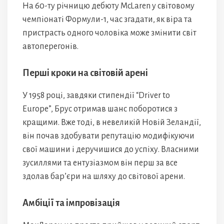
На 60-ту річницю дебюту McLaren у світовому
чемпіонаті Формули-1, час згадати, як віра та
пристрасть одного чоловіка може змінити світ
автоперегонів.
Перші кроки на світовій арені
У 1958 році, завдяки стипендії “Driver to
Europe”, Брус отримав шанс поборотися з
кращими. Вже тоді, в невеликій Новій Зеландії,
він почав здобувати репутацію модифікуючи
свої машини і деручишися до успіху. Власними
зусиллями та ентузіазмом він перш за все
здолав бар’єри на шляху до світової арени.
Амбіції та імпровізація