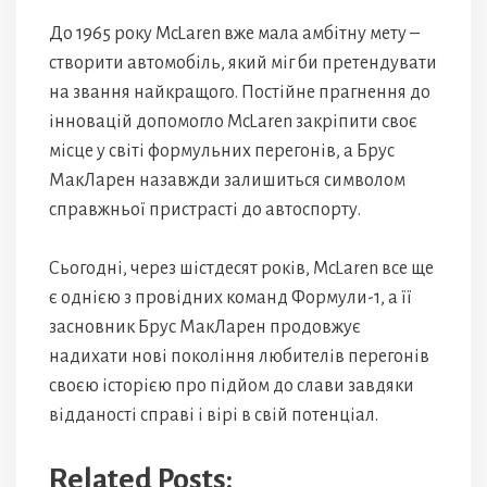
До 1965 року McLaren вже мала амбітну мету –
створити автомобіль, який міг би претендувати
на звання найкращого. Постійне прагнення до
інновацій допомогло McLaren закріпити своє
місце у світі формульних перегонів, а Брус
МакЛарен назавжди залишиться символом
справжньої пристрасті до автоспорту.
Сьогодні, через шістдесят років, McLaren все ще
є однією з провідних команд Формули-1, а її
засновник Брус МакЛарен продовжує
надихати нові покоління любителів перегонів
своєю історією про підйом до слави завдяки
відданості справі і вірі в свій потенціал.
Related Posts: