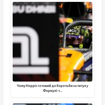
Чому Норріс готовий до боротьби за титул у
Формулі-1…