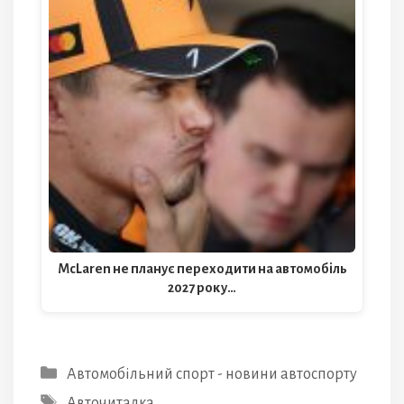
McLaren не планує переходити на автомобіль
2027 року…
Категорії
Автомобільний спорт - новини автоспорту
Позначки
Авточиталка