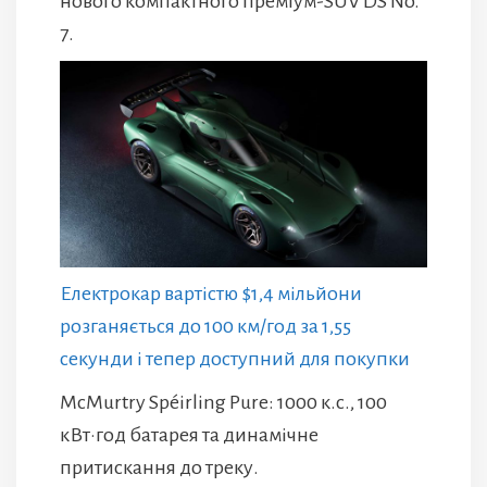
нового компактного преміум-SUV DS No.
7.
Електрокар вартістю $1,4 мільйони
розганяється до 100 км/год за 1,55
секунди і тепер доступний для покупки
McMurtry Spéirling Pure: 1000 к.с., 100
кВт·год батарея та динамічне
притискання до треку.