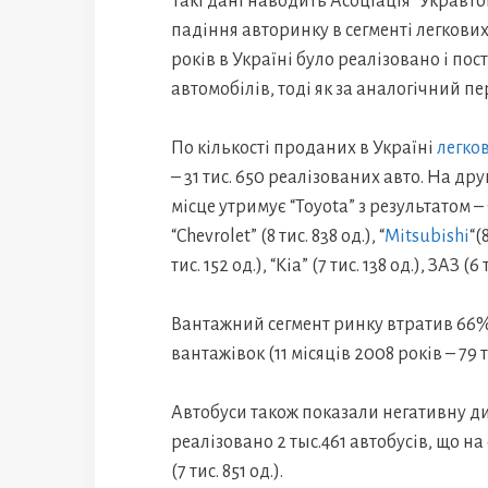
Такі дані наводить Асоціація “Укравто
падіння авторинку в сегменті легкових 
років в Україні було реалізовано і пост
автомобілів, тоді як за аналогічний пер
По кількості проданих в Україні
легко
– 31 тис. 650 реалізованих авто. На друг
місце утримує “Toyota” з результатом – 
“Chevrolet” (8 тис. 838 од.), “
Mitsubishi
“(
тис. 152 од.), “Kia” (7 тис. 138 од.), ЗАЗ (6
Вантажний сегмент ринку втратив 66%. Р
вантажівок (11 місяців 2008 років – 79 т
Автобуси також показали негативну дин
реалізовано 2 тыс.461 автобусів, що н
(7 тис. 851 од.).