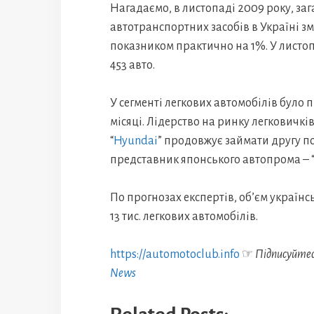
Нагадаємо, в листопаді 2009 року, заг
автотранспортних засобів в Україні з
показником практично на 1%. У листоп
453 авто.
У сегменті легкових автомобілів було
місяці. Лідерство на ринку легковичк
“
Hyundai
” продовжує займати другу по
представник японського автопрома – “
По прогнозах експертів, об’єм українс
13 тис. легкових автомобілів.
https://automotoclub.info
☞
Підписуйте
News