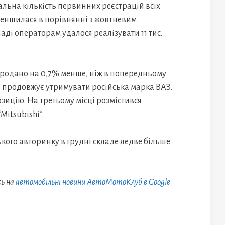
альна кількість первинних реєстрацій всіх
меншилася в порівнянні з жовтневим
аді операторам удалося реалізувати 11 тис.
 продано на 0,7% менше, ніж в попередньому
ів продовжує утримувати російська марка ВАЗ.
зицію. На третьому місці розмістився
Mitsubishi”.
ького авторинку в грудні складе ледве більше
сь на
автомобільні новини АвтоМотоКлуб в Google