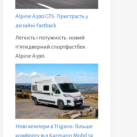
Alpine A390 GTS: Пристрасть у
дизайні Fastback
Легкість і потужність: новий
п’ятидверний спортфастбек
Alpine A390.
Нові кемпери в Trigano: більше
комфорту від Karmann Mobil та