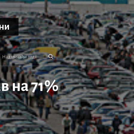
ини
Надзвичайні події
в на 71%