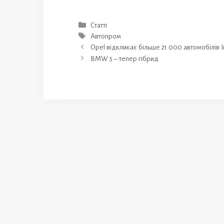
Категорії
Статті
Позначки
Автопром
Opel відкликає більше 21 000 автомобілів I
BMW 5 – тепер гібрид