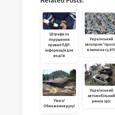
Related Posts:
Штрафи за
Український
порушення
автопром "просі
правил ПДР:
в липні на 13,8
інформація для
водіїв
Український
автомобільни
Увага!
ринок зріс
Обмеження руху!