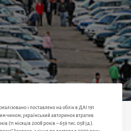
 реалізовано і поставлено на облік в ДАІ 191
аким чином, український авторинок втратив
в (11 місяців 2008 років – 659 тис. 058 jд.).