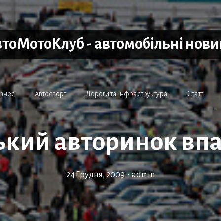
тоМотоКлуб - автомобільні нов
ізнес
Автоспорт
Дороги та інфраструктура
Статті
ький авторинок впа
24 Грудня, 2009
•
admin