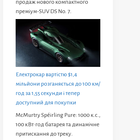
продаж нового компактного
преміум-SUV DS No. 7.
Електрокар вартістю $1,4
мільйони розганяється до 100 км/
год за 1,55 секунди і тепер
доступний для покупки
McMurtry Spéirling Pure: 1000 к.с.,
100 кВт·год батарея та динамічне
притискання до треку.