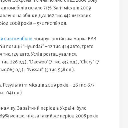
пром”.Зокрема, з січня по листопад 2009 року
автомобілів склало 71%. За 11 місяців 2009
авлено на облік в ДАІ 162 тис. 442 легкових
іод 2008 років – 572 тис. 189 од.
вих автомобілів
лідирує російська марка ВАЗ
ій позиції “Hyundai” – 12 тис. 424 авто, третє
9 тис. 129 авто. Услід розташувалися:
8 тис. 226 од.), “Daewoo”(7 тис. 332 од.), “Chery” (7
 тыс.065 од.) і “Nissan” (5 тис. 938 од.).
езультат 11 місяців 2009 років – 26 тис. 677
ыс.041 од.).
аміку. За звітний період в Україні було
а 69% менше, ніж за такий же період 2008 років