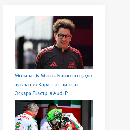
Мотивація Маттіа Біннотто щодо
чуток про Карлоса Сайнца і
Оскара Піастрі в Audi F1