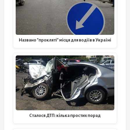
Названо "прокляті" місця для водіїв в Україні
Сталося ДТП: кілька простих порад