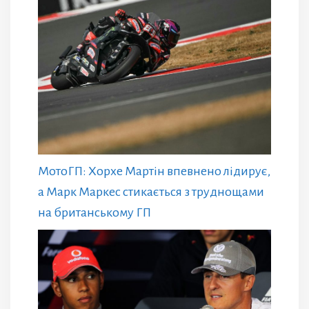
МотоГП: Хорхе Мартін впевнено лідирує,
а Марк Маркес стикається з труднощами
на британському ГП