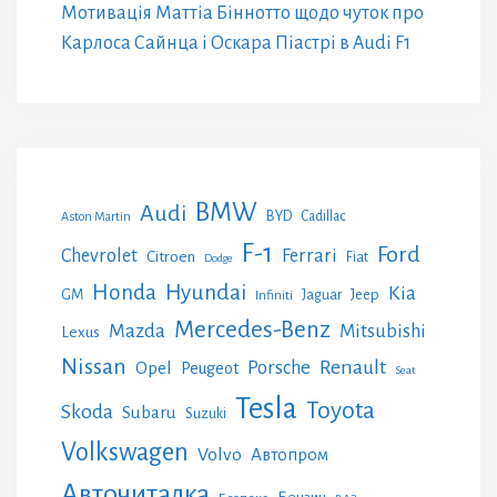
Мотивація Маттіа Біннотто щодо чуток про
Карлоса Сайнца і Оскара Піастрі в Audi F1
BMW
Audi
BYD
Cadillac
Aston Martin
F-1
Ford
Chevrolet
Ferrari
Citroen
Fiat
Dodge
Honda
Hyundai
Kia
GM
Jeep
Jaguar
Infiniti
Mercedes-Benz
Mazda
Mitsubishi
Lexus
Nissan
Renault
Porsche
Opel
Peugeot
Seat
Tesla
Toyota
Skoda
Subaru
Suzuki
Volkswagen
Volvo
Автопром
Авточиталка