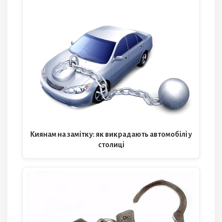
Киянам на замітку: як викрадають автомобілі у
столиці