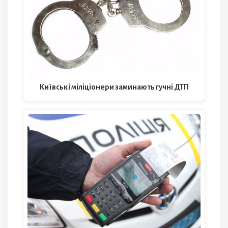
Київські міліціонери заминають гучні ДТП