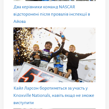
Два керівники команд NASCAR
відсторонені після провалів інспекції в
Айова
Кайл Ларсон боротиметься за участь у
Knoxville Nationals, навіть якщо не зможе
виступити