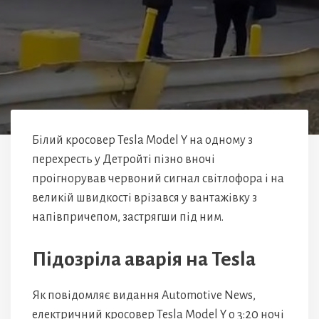
Білий кросовер Tesla Model Y на одному з
перехресть у Детройті пізно вночі
проігнорував червоний сигнал світлофора і на
великій швидкості врізався у вантажівку з
напівпричепом, застрягши під ним.
Підозріла аварія на Tesla
Як повідомляє видання Automotive News,
електричний кросовер Tesla Model Y о 3:20 ночі