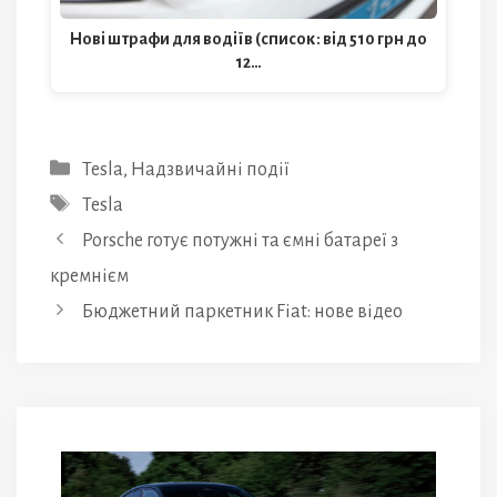
Нові штрафи для водіїв (список: від 510 грн до
12…
Категорії
Tesla
,
Надзвичайні події
Позначки
Tesla
Porsche готує потужні та ємні батареї з
кремнієм
Бюджетний паркетник Fiat: нове відео