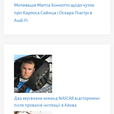
Мотивація Маттіа Біннотто щодо чуток
про Карлоса Сайнца і Оскара Піастрі в
Audi F1
Два керівники команд NASCAR відсторонені
після провалів інспекції в Айова