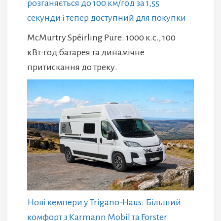
розганяється до 100 км/год за 1,55
секунди і тепер доступний для покупки
McMurtry Spéirling Pure: 1000 к.с., 100
кВт·год батарея та динамічне
притискання до треку.
Нові кемпери у Trigano-Haus: Більший
комфорт з Karmann Mobil та Forster