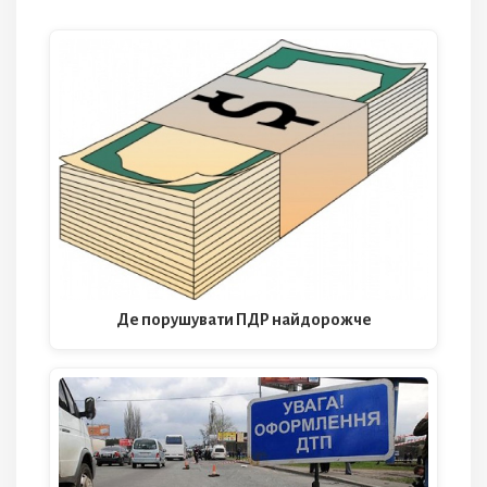
Де порушувати ПДР найдорожче