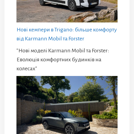
Нові кемпери в Trigano: більше комфорту
від Karmann Mobil та Forster
"Нові моделі Karmann Mobil та Forster:
Еволюція комфортних будинків на
колесах"