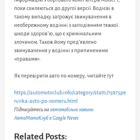
інформацію з бортового комп’ютера Model Y,
поки схиляються до другої версії. Водієві в
такому випадку загрожує звинувачення в
необережному водінні з заподіянням тяжкої
шкоди здоров’ю, що є кримінальним
злочином. Також йому пред’явлено
звинувачення у водінні з припиненими
«правами».
Як перевірити авто по номеру, читайте тут
https://automotoclub.info/category/statti/15975pe
rvirka-avto-po-nomeru.html
Підписуйтесь на
автомобільні новини
АвтоМотоКлуб в Google News
Related Posts: