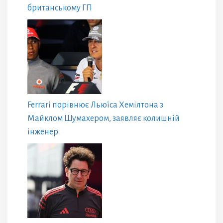
британському ГП
Ferrari порівнює Льюїса Хемілтона з
Майклом Шумахером, заявляє колишній
інженер