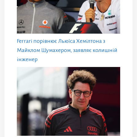
Ferrari порівнює Льюїса Хемілтона з
Майклом Шумахером, заявляє колишній
інженер