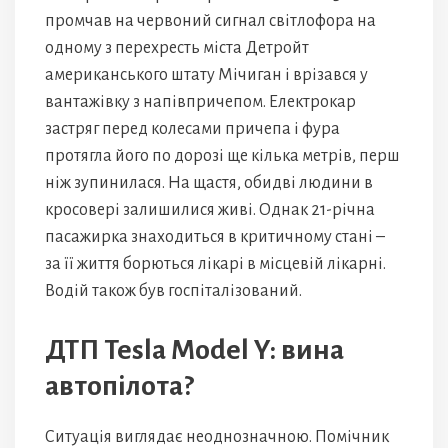
промчав на червоний сигнал світлофора на
одному з перехресть міста Детройт
американського штату Мічиган і врізався у
вантажівку з напівпричепом. Електрокар
застряг перед колесами причепа і фура
протягла його по дорозі ще кілька метрів, перш
ніж зупинилася. На щастя, обидві людини в
кросовері залишилися живі. Однак 21-річна
пасажирка знаходиться в критичному стані –
за її життя борються лікарі в місцевій лікарні.
Водій також був госпіталізований.
ДТП Tesla Model Y: вина
автопілота?
Ситуація виглядає неоднозначною. Помічник