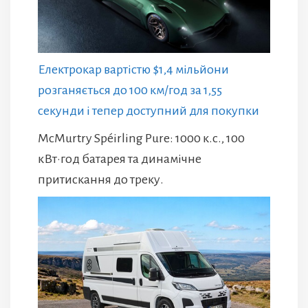
Електрокар вартістю $1,4 мільйони
розганяється до 100 км/год за 1,55
секунди і тепер доступний для покупки
McMurtry Spéirling Pure: 1000 к.с., 100
кВт·год батарея та динамічне
притискання до треку.