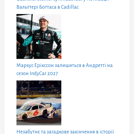
Вальттері Боттаса в Cadillac
Маркус Ерікссон залишиться в Андретті на
сезон IndyCar 2027
Незабутнє та загадкове закінчення в історії