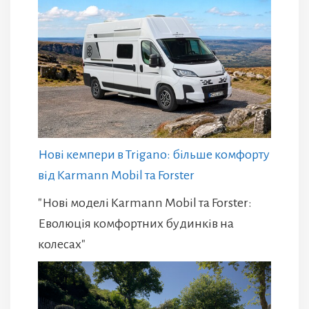
Нові кемпери в Trigano: більше комфорту
від Karmann Mobil та Forster
"Нові моделі Karmann Mobil та Forster:
Еволюція комфортних будинків на
колесах"