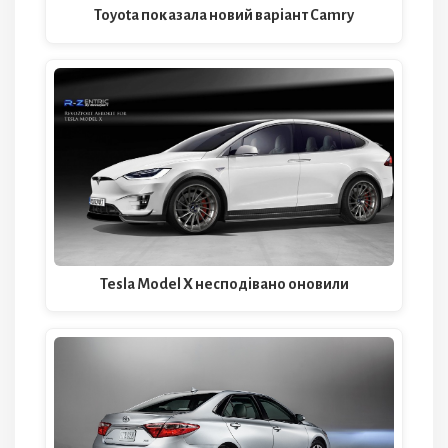
Toyota показала новий варіант Camry
Tesla Model X несподівано оновили