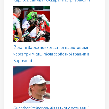
Карлоса Сайнца і Оскара Піастрі в Audi F1
Йоганн Зарко повертається на мотоцикл
через три місяці після серйозної травми в
Барселоні
Guenther Steiner сумнівається у мотивації