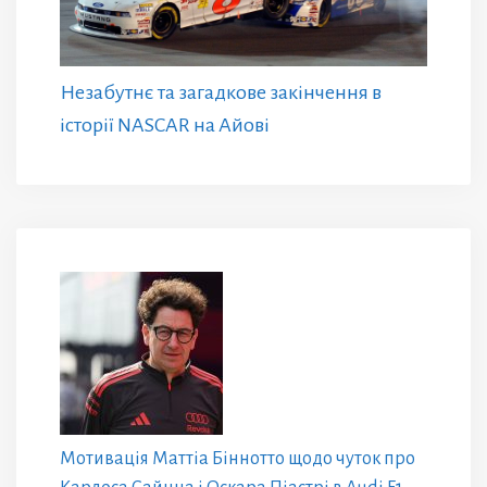
Незабутнє та загадкове закінчення в
історії NASCAR на Айові
Мотивація Маттіа Біннотто щодо чуток про