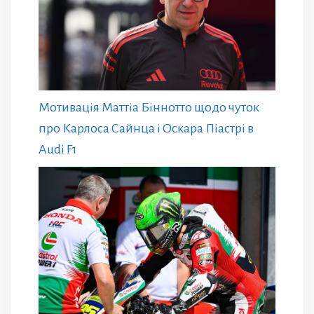
Мотивація Маттіа Біннотто щодо чуток
про Карлоса Сайнца і Оскара Піастрі в
Audi F1