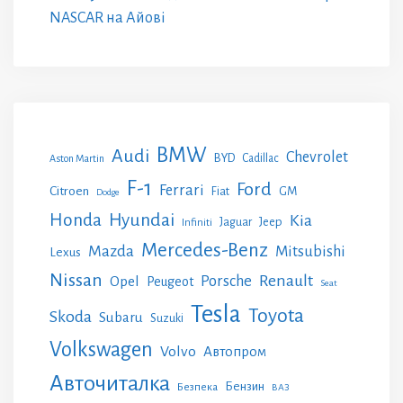
NASCAR на Айові
BMW
Audi
Chevrolet
BYD
Cadillac
Aston Martin
F-1
Ford
Ferrari
Citroen
GM
Fiat
Dodge
Honda
Hyundai
Kia
Jeep
Jaguar
Infiniti
Mercedes-Benz
Mazda
Mitsubishi
Lexus
Nissan
Renault
Porsche
Opel
Peugeot
Seat
Tesla
Toyota
Skoda
Subaru
Suzuki
Volkswagen
Volvo
Автопром
Авточиталка
Бензин
Безпека
ВАЗ