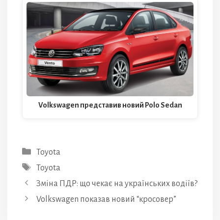
Volkswagen представив новий Polo Sedan
Категорії
Toyota
Позначки
Toyota
Зміна ПДР: що чекає на українських водіїв?
Volkswagen показав новий “кросовер”