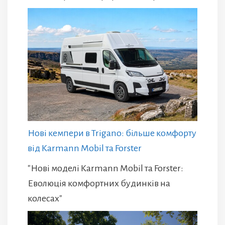
Нові кемпери в Trigano: більше комфорту
від Karmann Mobil та Forster
"Нові моделі Karmann Mobil та Forster:
Еволюція комфортних будинків на
колесах"