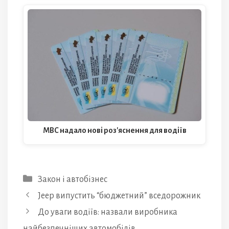
МВС надало нові роз'яснення для водіїв
Категорії
Закон і автобізнес
Jeep випустить “бюджетний” вседорожник
До уваги водіїв: назвали виробника
найбезпечніших автомобілів