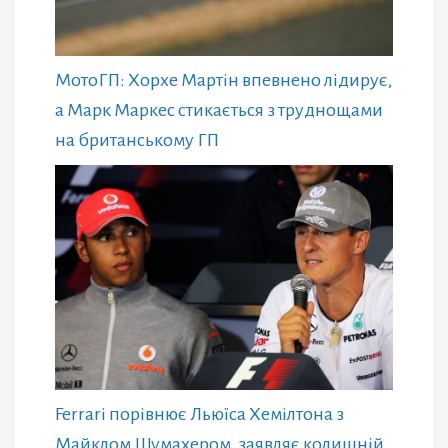
МотоГП: Хорхе Мартін впевнено лідирує,
а Марк Маркес стикається з труднощами
на британському ГП
Ferrari порівнює Льюїса Хемілтона з
Майклом Шумахером, заявляє колишній