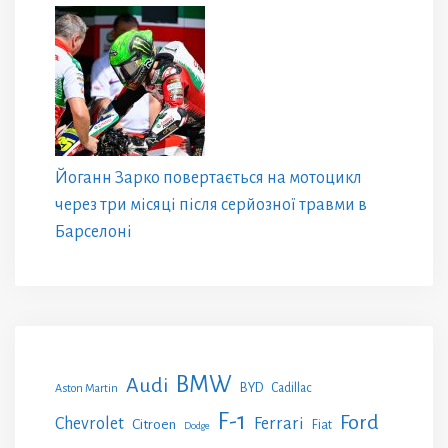
Йоганн Зарко повертається на мотоцикл
через три місяці після серйозної травми в
Барселоні
BMW
Audi
BYD
Cadillac
Aston Martin
F-1
Ford
Chevrolet
Ferrari
Citroen
Fiat
Dodge