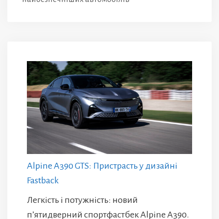
Alpine A390 GTS: Пристрасть у дизайні
Fastback
Легкість і потужність: новий
п’ятидверний спортфастбек Alpine A390.