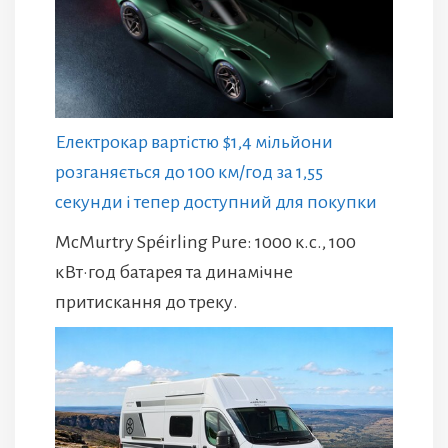
Електрокар вартістю $1,4 мільйони
розганяється до 100 км/год за 1,55
секунди і тепер доступний для покупки
McMurtry Spéirling Pure: 1000 к.с., 100
кВт·год батарея та динамічне
притискання до треку.