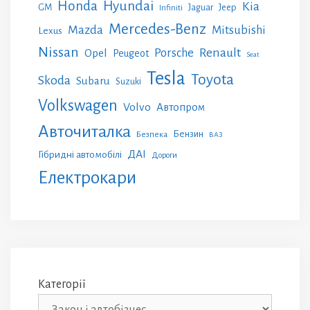
Honda
Hyundai
Kia
GM
Jeep
Jaguar
Infiniti
Mercedes-Benz
Mazda
Mitsubishi
Lexus
Nissan
Renault
Porsche
Opel
Peugeot
Seat
Tesla
Toyota
Skoda
Subaru
Suzuki
Volkswagen
Volvo
Автопром
Авточиталка
Бензин
Безпека
ВАЗ
ДАІ
Гібридні автомобілі
Дороги
Електрокари
Категорії