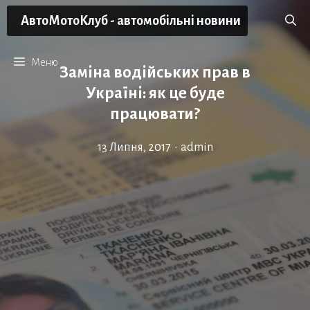
Перейти
АвтоМотоКлуб - автомобільні новини
до
вмісту
Меню
Заміна водійських прав в
Україні: як це буде
працювати?
13 Липня, 2017
•
admin