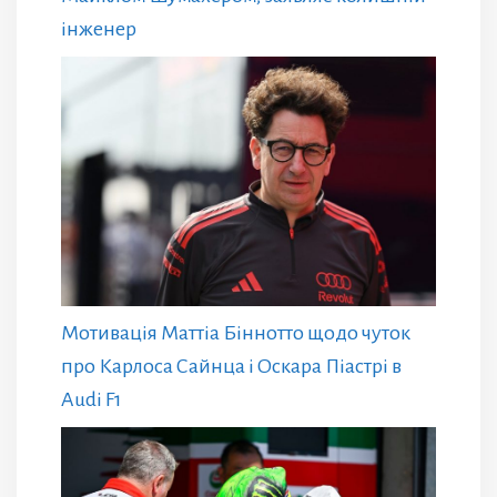
інженер
Мотивація Маттіа Біннотто щодо чуток
про Карлоса Сайнца і Оскара Піастрі в
Audi F1