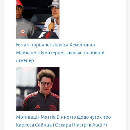
Ferrari порівнює Льюїса Хемілтона з
Майклом Шумахером, заявляє колишній
інженер
Мотивація Маттіа Біннотто щодо чуток про
Карлоса Сайнца і Оскара Піастрі в Audi F1