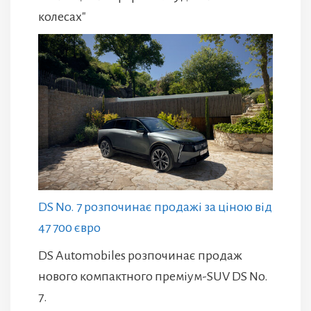
колесах"
DS No. 7 розпочинає продажі за ціною від
47 700 євро
DS Automobiles розпочинає продаж
нового компактного преміум-SUV DS No.
7.