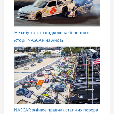
Незабутнє та загадкове закінчення в
історії NASCAR на Айові
NASCAR змінює правила етапних перерв