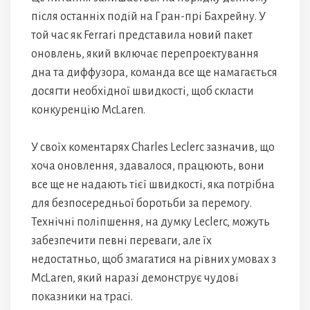
після останніх подій на Гран-прі Бахрейну. У
той час як Ferrari представила новий пакет
оновлень, який включає перепроектування
дна та диффузора, команда все ще намагається
досягти необхідної швидкості, щоб скласти
конкуренцію McLaren.
У своїх коментарях Charles Leclerc зазначив, що
хоча оновлення, здавалося, працюють, вони
все ще не надають тієї швидкості, яка потрібна
для безпосередньої боротьби за перемогу.
Технічні поліпшення, на думку Leclerc, можуть
забезпечити певні переваги, але їх
недостатньо, щоб змагатися на рівних умовах з
McLaren, який наразі демонструє чудові
показники на трасі.