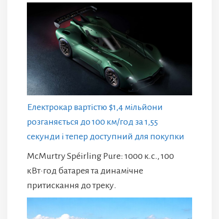
Електрокар вартістю $1,4 мільйони
розганяється до 100 км/год за 1,55
секунди і тепер доступний для покупки
McMurtry Spéirling Pure: 1000 к.с., 100
кВт·год батарея та динамічне
притискання до треку.