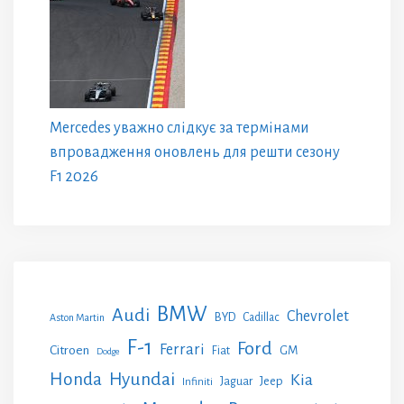
Mercedes уважно слідкує за термінами
впровадження оновлень для решти сезону
F1 2026
BMW
Audi
Chevrolet
BYD
Cadillac
Aston Martin
F-1
Ford
Ferrari
Citroen
GM
Fiat
Dodge
Honda
Hyundai
Kia
Jeep
Jaguar
Infiniti