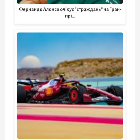
Фернандо Алонсо очікує "страждань" на Гран-
прі…