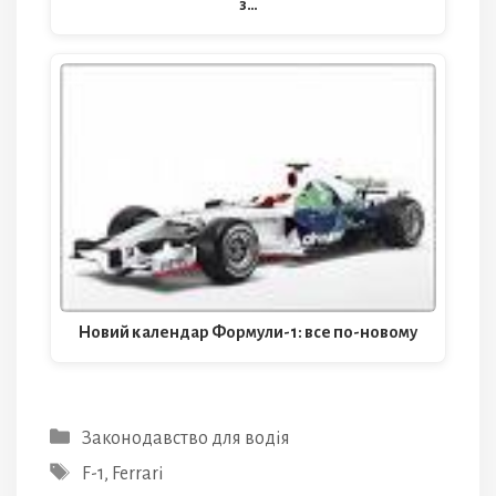
з…
Новий календар Формули-1: все по-новому
Категорії
Законодавство для водія
Позначки
F-1
,
Ferrari