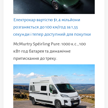
Електрокар вартістю $1,4 мільйони
розганяється до 100 км/год за 1,55
секунди і тепер доступний для покупки
McMurtry Spéirling Pure: 1000 к.с., 100
кВт·год батарея та динамічне
притискання до треку.