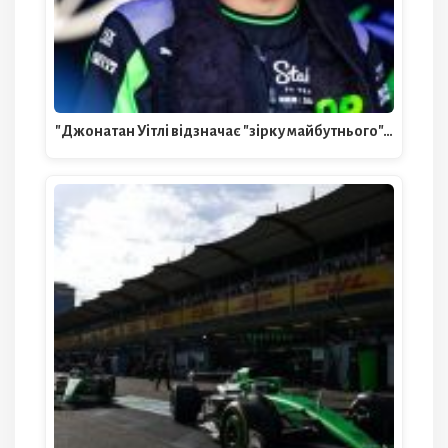
"Джонатан Уітлі відзначає "зірку майбутнього"…