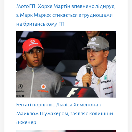
МотоГП: Хорхе Мартін впевнено лідирує,
а Марк Маркес стикається з труднощами
на британському ГП
Ferrari порівнює Льюїса Хемілтона з
Майклом Шумахером, заявляє колишній
інженер