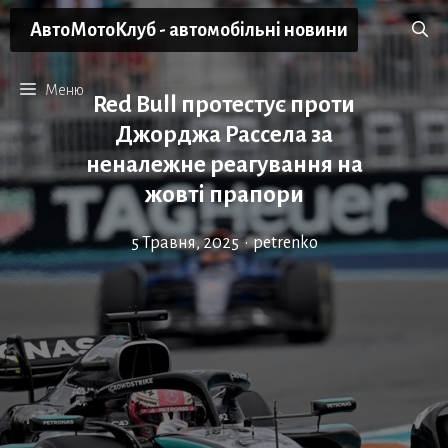
Перейти
АвтоМотоКлуб - автомобільні новини
до
вмісту
Меню
Red Bull протестує проти
Джорджа Рассела за
неналежне реагування на
жовті прапори
5 Травня, 2025
•
petrenko