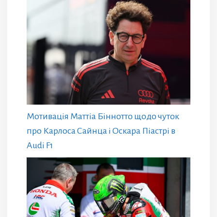
Мотивація Маттіа Біннотто щодо чуток
про Карлоса Сайнца і Оскара Піастрі в
Audi F1