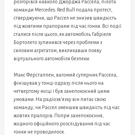
розгорівся навколо Джорджа Рассела, пілота
команди Mercedes. Red Bull подала протест,
стверджуючи, що Рассел не знизив швидкість
під жовтими прапорами під час гонки. Всі події
сталися після цього, як автомобіль Габріеля
Бортолето зупинився через проблеми з
силовим агрегатом, викликавши появу
віртуального автомобіля безпеки.
Макс Ферстаппен, вагомий суперник Рассела,
фінішував у гонці одразу після нього на
четвертому місці і був занепокоєний цими
умовами. На радіозв’язку він питає свою
команду, чи Рассел зменшив швидкість під час
жовтих прапорів. Попри занепокоєння,
жодного офіційного розслідування під час
гонки не проводилося.