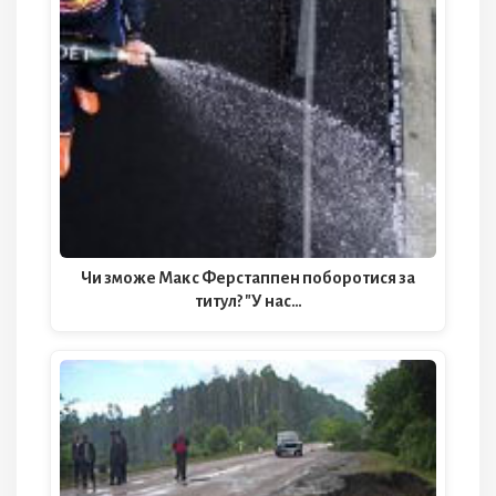
Чи зможе Макс Ферстаппен поборотися за
титул? "У нас…