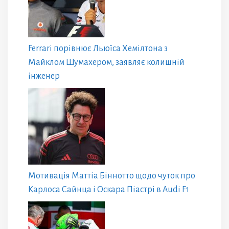
Ferrari порівнює Льюїса Хемілтона з
Майклом Шумахером, заявляє колишній
інженер
Мотивація Маттіа Біннотто щодо чуток про
Карлоса Сайнца і Оскара Піастрі в Audi F1