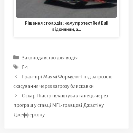
Рішення стюардів: чому протест Red Bull
відхилили, а…
Категорії
Законодавство для водія
Позначки
F-1
Гран-прі Маямі Формули-1 під загрозою
скасування через загрозу блискавки
Оскар Піастрі влаштував танець через
програш у ставці NFL-гравцеві Джастіну
Джефферсону