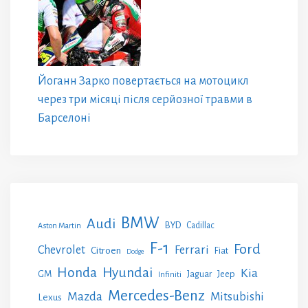
Йоганн Зарко повертається на мотоцикл
через три місяці після серйозної травми в
Барселоні
BMW
Audi
BYD
Cadillac
Aston Martin
F-1
Ford
Chevrolet
Ferrari
Citroen
Fiat
Dodge
Honda
Hyundai
Kia
GM
Jeep
Jaguar
Infiniti
Mercedes-Benz
Mazda
Mitsubishi
Lexus