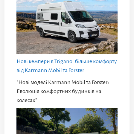
Нові кемпери в Trigano: більше комфорту
від Karmann Mobil та Forster
"Нові моделі Karmann Mobil та Forster:
Еволюція комфортних будинків на
колесах"