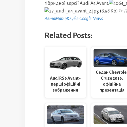
гібридної версії Audi A4 Avant.
☞
П
АвтоМотоКлуб в Google News
Related Posts:
Cедан Chevrole
Cruze 2016:
Audi RS6 Avant -
офіційна
перші офіційні
презентація
зображення