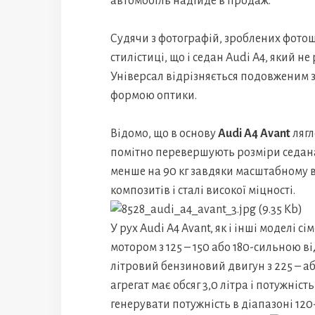
автомобіль надійде в продаж.
Судячи з фотографій, зроблених фотош
стилістиці, що і седан Audi A4, який н
Універсал відрізняється подовженим з
формою оптики.
Відомо, що в основу
Audi A4 Avant
лягл
помітно перевершують розміри седана
менше на 90 кг завдяки масштабному 
композитів і сталі високої міцності.
У рух Audi A4 Avant, як і інші моделі с
мотором з 125 – 150 або 180-сильною ві
літровий бензиновий двигун з 225 – 
агрегат має обсяг 3,0 літра і потужність
генерувати потужність в діапазоні 120