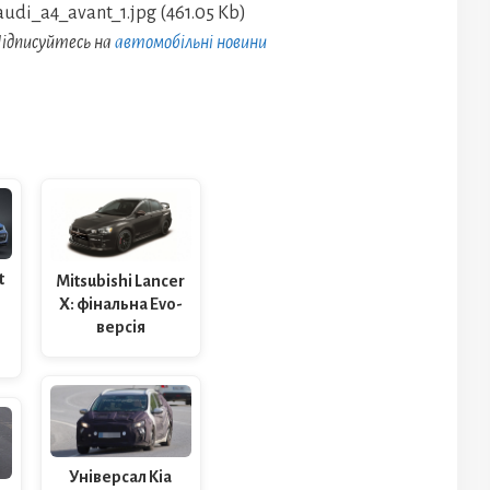
ідписуйтесь на
автомобільні новини
t
Mitsubishi Lancer
X: фінальна Evo-
версія
Універсал Kia