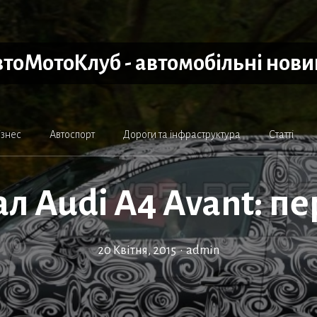
тоМотоКлуб - автомобільні нов
ізнес
Автоспорт
Дороги та інфраструктура
Статті
л Audi A4 Avant: п
20 Квітня, 2015
•
admin