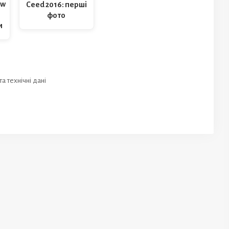
ew
Ceed 2016: перші
фото
и
а технічні дані