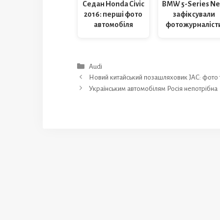
Седан Honda Civic
BMW 5-Series N
2016: перші фото
зафіксували
автомобіля
фотожурналіст
Категорії
Audi
Новий китайський позашляховик JAC: фото т
Українським автомобілям Росія непотрібна