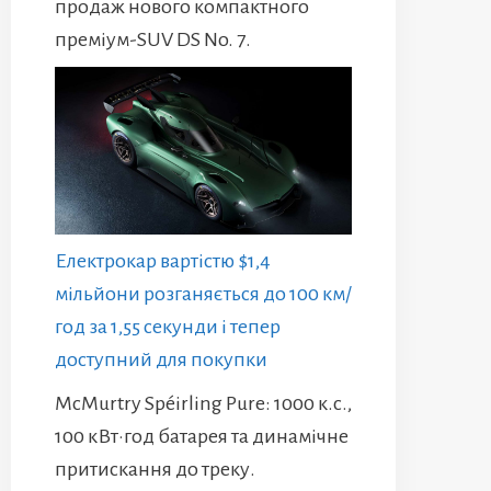
продаж нового компактного
преміум-SUV DS No. 7.
Електрокар вартістю $1,4
мільйони розганяється до 100 км/
год за 1,55 секунди і тепер
доступний для покупки
McMurtry Spéirling Pure: 1000 к.с.,
100 кВт·год батарея та динамічне
притискання до треку.