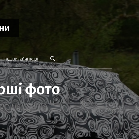
ини
Надзвичайні події
ерші фото