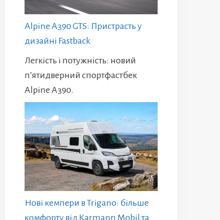
Alpine A390 GTS: Пристрасть у
дизайні Fastback
Легкість і потужність: новий
п’ятидверний спортфастбек
Alpine A390.
Нові кемпери в Trigano: більше
комфорту від Karmann Mobil та