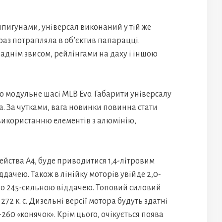
пигунами, універсал виконаний у тій же
е раз потрапляла в об’єктив папарацці.
аднім звисом, рейлінгами на даху і іншою
о модульне шасі MLB Evo. Габарити універсалу
. За чутками, вага новинки повинна стати
використанню елементів з алюмінію,
імейства A4, буде приводитися 1,4-літровим
ддачею. Також в лінійку моторів увійде 2,0-
або 245-сильною віддачею. Топовий силовий
 272 к. с. Дизельні версії мотора будуть здатні
-260 «конячок». Крім цього, очікується поява