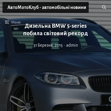
Перейти
АвтоМотоКлуб - автомобільні новини
до
вмісту
Меню
Дизельна BMW 5-series
побила світовий рекорд
31 Березня, 2015
•
admin