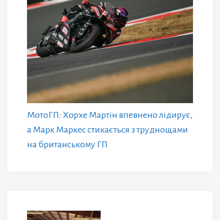
МотоГП: Хорхе Мартін впевнено лідирує,
а Марк Маркес стикається з труднощами
на британському ГП