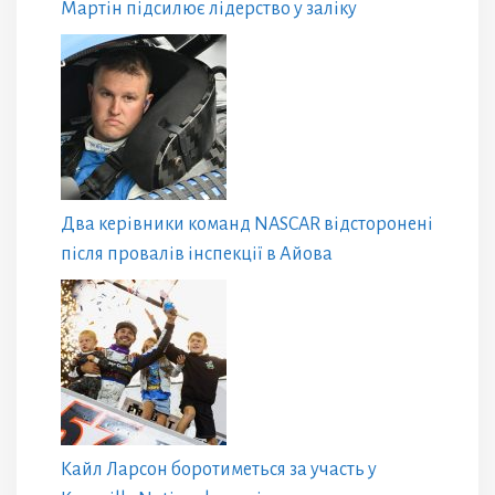
Мартін підсилює лідерство у заліку
Два керівники команд NASCAR відсторонені
після провалів інспекції в Айова
Кайл Ларсон боротиметься за участь у