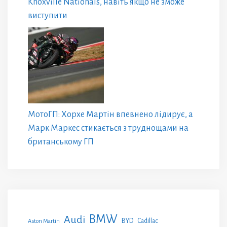
Knoxville Nationals, навіть якщо не зможе
виступити
МотоГП: Хорхе Мартін впевнено лідирує, а
Марк Маркес стикається з труднощами на
британському ГП
BMW
Audi
BYD
Cadillac
Aston Martin