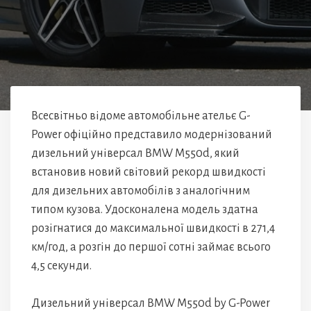
Всесвітньо відоме автомобільне ательє G-
Power офіційно представило модернізований
дизельний універсал BMW M550d, який
встановив новий світовий рекорд швидкості
для дизельних автомобілів з аналогічним
типом кузова. Удосконалена модель здатна
розігнатися до максимальної швидкості в 271,4
км/год, а розгін до першої сотні займає всього
4,5 секунди.
Дизельний універсал BMW M550d by G-Power