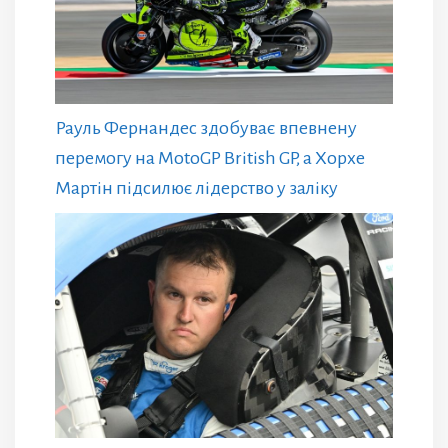
Рауль Фернандес здобуває впевнену
перемогу на MotoGP British GP, а Хорхе
Мартін підсилює лідерство у заліку