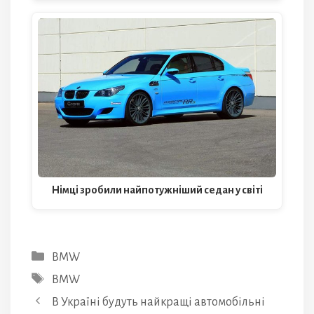
Німці зробили найпотужніший седан у світі
Категорії
BMW
Позначки
BMW
В Україні будуть найкращі автомобільні