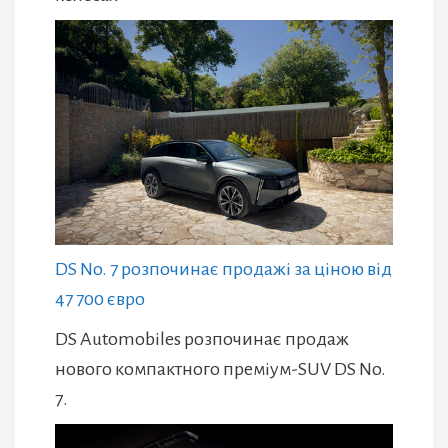
DS No. 7 розпочинає продажі за ціною від
47 700 євро
DS Automobiles розпочинає продаж
нового компактного преміум-SUV DS No.
7.