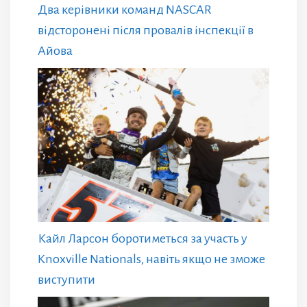
Два керівники команд NASCAR
відсторонені після провалів інспекції в
Айова
Кайл Ларсон боротиметься за участь у
Knoxville Nationals, навіть якщо не зможе
виступити