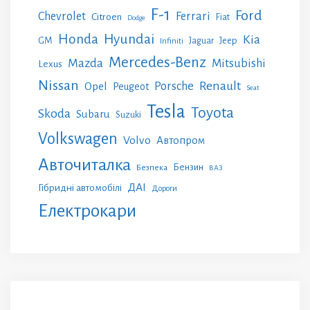
F-1
Ford
Chevrolet
Ferrari
Citroen
Fiat
Dodge
Honda
Hyundai
Kia
GM
Jeep
Jaguar
Infiniti
Mercedes-Benz
Mazda
Mitsubishi
Lexus
Nissan
Renault
Porsche
Opel
Peugeot
Seat
Tesla
Toyota
Skoda
Subaru
Suzuki
Volkswagen
Volvo
Автопром
Авточиталка
Бензин
Безпека
ВАЗ
ДАІ
Гібридні автомобілі
Дороги
Електрокари