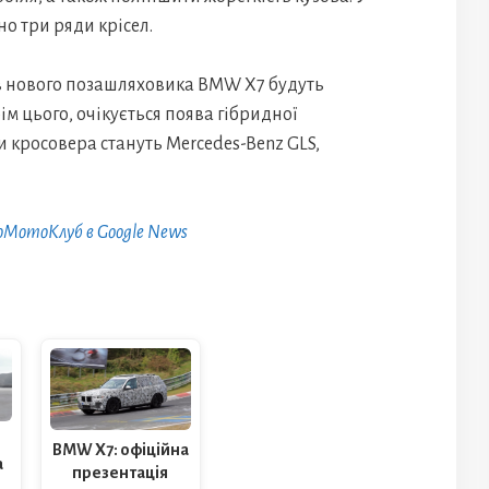
 ​​три ряди крісел.
тів нового позашляховика BMW X7 будуть
ім цього, очікується поява гібридної
 кросовера стануть Mercedes-Benz GLS,
оМотоКлуб в Google News
BMW X7: офіційна
а
презентація