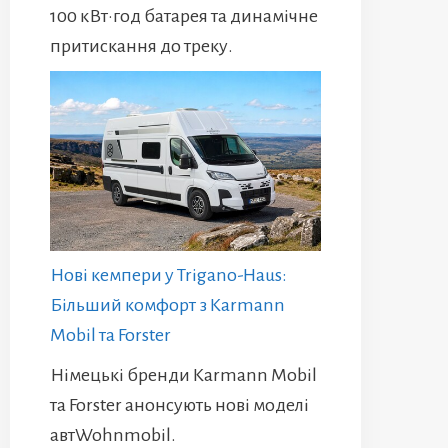
100 кВт·год батарея та динамічне
притискання до треку.
Нові кемпери у Trigano-Haus:
Більший комфорт з Karmann
Mobil та Forster
Німецькі бренди Karmann Mobil
та Forster анонсують нові моделі
автWohnmobil.