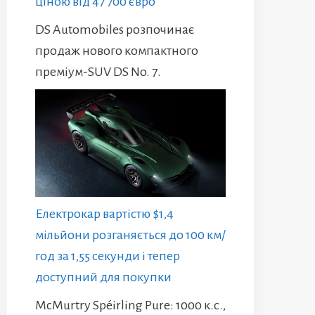
ціною від 47 700 євро
DS Automobiles розпочинає
продаж нового компактного
преміум-SUV DS No. 7.
Електрокар вартістю $1,4
мільйони розганяється до 100 км/
год за 1,55 секунди і тепер
доступний для покупки
McMurtry Spéirling Pure: 1000 к.с.,