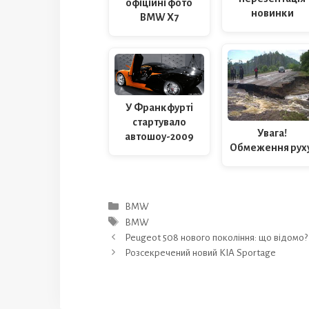
офіційні фото
новинки
BMW X7
У Франкфурті
стартувало
Увага!
автошоу-2009
Обмеження руху
Категорії
BMW
Позначки
BMW
Peugeot 508 нового покоління: що відомо?
Розсекречений новий KIA Sportage