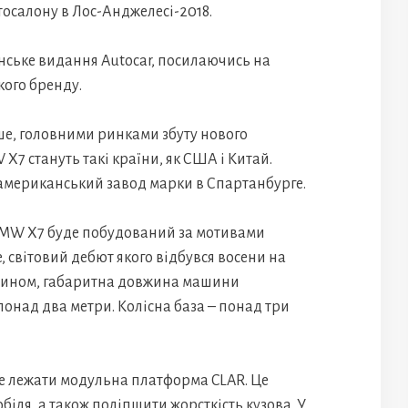
осалону в Лос-Анджелесі-2018.
нське видання Autocar, посилаючись на
кого бренду.
е, головними ринками збуту нового
 стануть такі країни, як США і Китай.
американський завод марки в Спартанбурге.
MW X7 буде побудований за мотивами
 світовий дебют якого відбувся восени на
 чином, габаритна довжина машини
понад два метри. Колісна база – понад три
е лежати модульна платформа CLAR. Це
іля, а також поліпшити жорсткість кузова. У