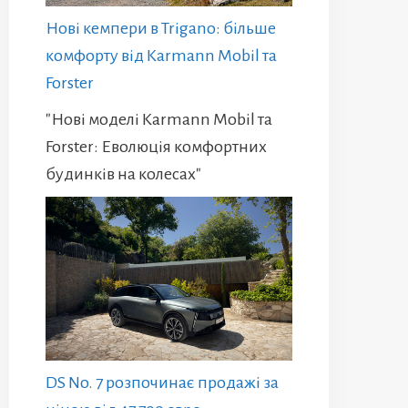
Нові кемпери в Trigano: більше
комфорту від Karmann Mobil та
Forster
"Нові моделі Karmann Mobil та
Forster: Еволюція комфортних
будинків на колесах"
DS No. 7 розпочинає продажі за