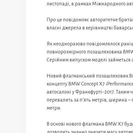
листопаді, в рамках Міжнародного авт
Про це повідомляє авторитетне брита
власні джерела в керівництві баварсь
Як неодноразово повідомлялося раніш
повнорозмірного позашляховика BMW X7
Серійним випуском моделі займеться 
Новий флагманський позашляховик B
концепту BMW Concept X7 iPerformance,
автосалоні у Франкфурті-2017. Таким
перевалить за п’ять метрів, ширина – 
метри.
В основі нового флагмана BMW X7 буд
дозволить значно знизити масу автомоб