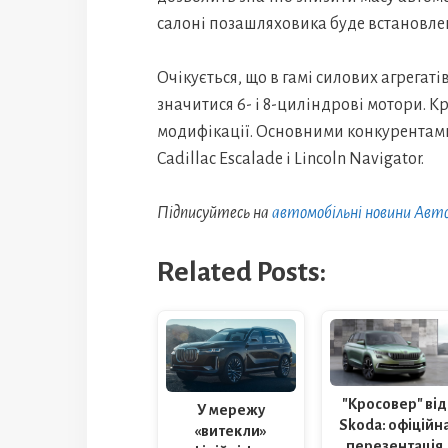
салоні позашляховика буде встановлено
Очікується, що в гамі силових агрега
значитися 6- і 8-циліндрові мотори. Кр
модифікації. Основними конкурентами
Cadillac Escalade і Lincoln Navigator.
Підписуйтесь на
автомобільні новини Авт
Related Posts:
"Кросовер" від
У мережу
Skoda: офіційн
«витекли»
перезентація