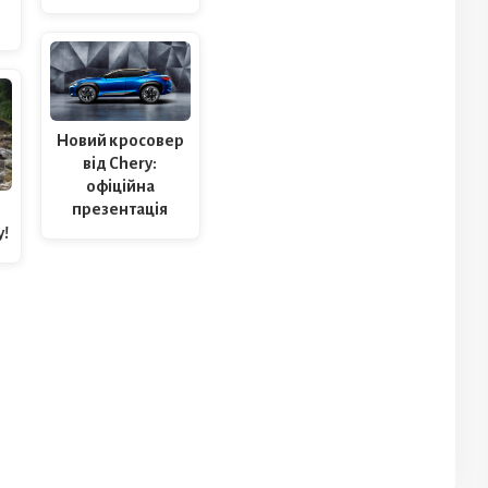
Новий кросовер
від Chery:
офіційна
презентація
!