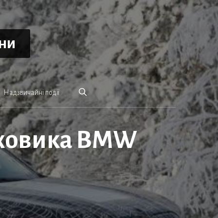
ини
Надзвичайні події
яховика BMW