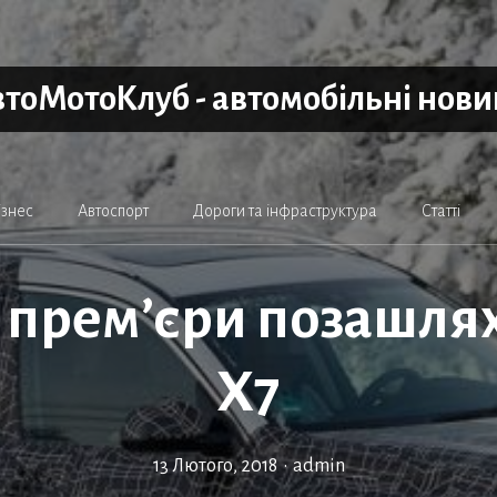
тоМотоКлуб - автомобільні нов
ізнес
Автоспорт
Дороги та інфраструктура
Статті
а прем’єри позашл
X7
13 Лютого, 2018
•
admin