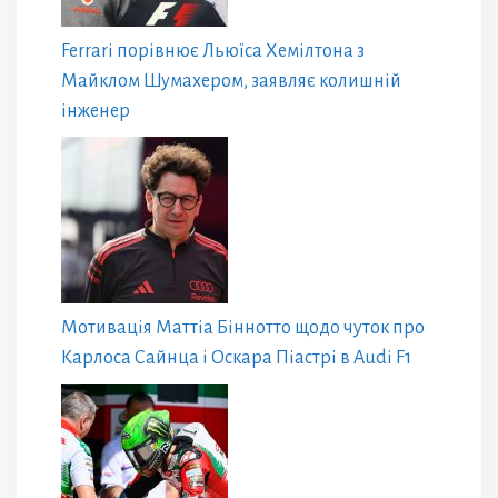
Ferrari порівнює Льюїса Хемілтона з
Майклом Шумахером, заявляє колишній
інженер
Мотивація Маттіа Біннотто щодо чуток про
Карлоса Сайнца і Оскара Піастрі в Audi F1