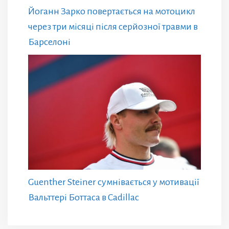
Йоганн Зарко повертається на мотоцикл
через три місяці після серйозної травми в
Барселоні
Guenther Steiner сумнівається у мотивації
Вальттері Боттаса в Cadillac