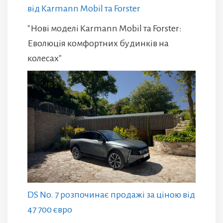
від Karmann Mobil та Forster
"Нові моделі Karmann Mobil та Forster:
Еволюція комфортних будинків на
колесах"
DS No. 7 розпочинає продажі за ціною від
47 700 євро