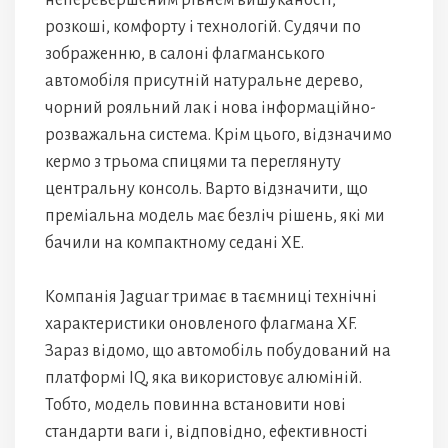
неперевершеним рівнем вишуканості,
розкоші, комфорту і технологій. Судячи по
зображенню, в салоні флагманського
автомобіля присутній натуральне дерево,
чорний рояльний лак і нова інформаційно-
розважальна система. Крім цього, відзначимо
кермо з трьома спицями та переглянуту
центральну консоль. Варто відзначити, що
преміальна модель має безліч рішень, які ми
бачили на компактному седані XE.
Компанія Jaguar тримає в таємниці технічні
характеристики оновленого флагмана XF.
Зараз відомо, що автомобіль побудований на
платформі IQ, яка використовує алюміній.
Тобто, модель повинна встановити нові
стандарти ваги і, відповідно, ефективності