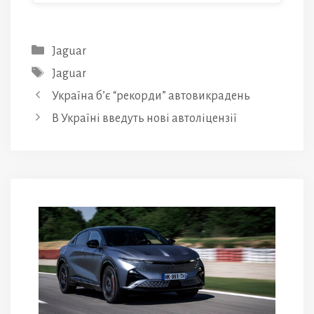
Категорії
Jaguar
Позначки
Jaguar
Україна б’є “рекорди” автовикрадень
В Україні введуть нові автоліцензії