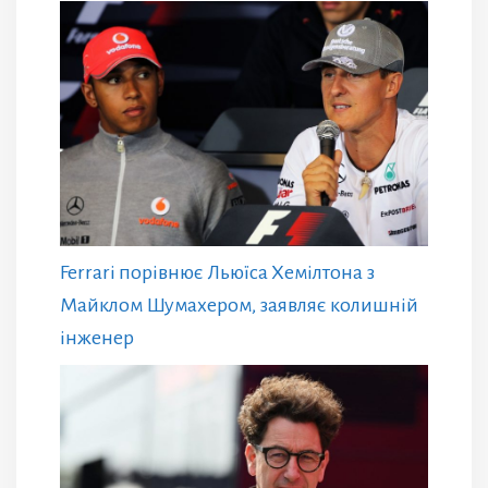
Ferrari порівнює Льюїса Хемілтона з
Майклом Шумахером, заявляє колишній
інженер