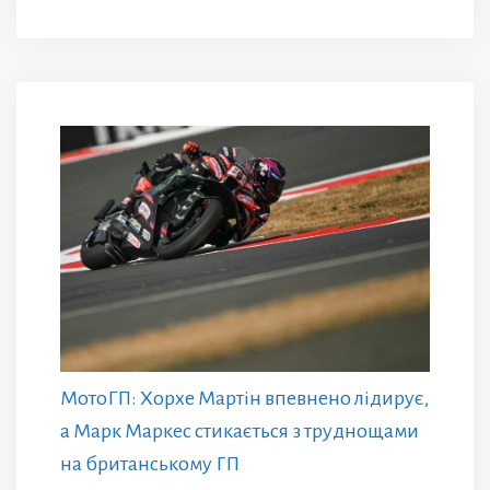
МотоГП: Хорхе Мартін впевнено лідирує,
а Марк Маркес стикається з труднощами
на британському ГП