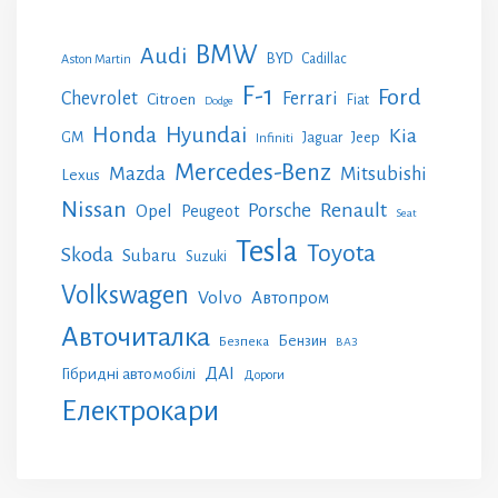
BMW
Audi
BYD
Cadillac
Aston Martin
F-1
Ford
Chevrolet
Ferrari
Citroen
Fiat
Dodge
Honda
Hyundai
Kia
GM
Jeep
Jaguar
Infiniti
Mercedes-Benz
Mazda
Mitsubishi
Lexus
Nissan
Renault
Porsche
Opel
Peugeot
Seat
Tesla
Toyota
Skoda
Subaru
Suzuki
Volkswagen
Volvo
Автопром
Авточиталка
Бензин
Безпека
ВАЗ
ДАІ
Гібридні автомобілі
Дороги
Електрокари