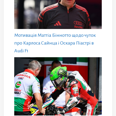
Мотивація Маттіа Біннотто щодо чуток
про Карлоса Сайнца і Оскара Піастрі в
Audi F1