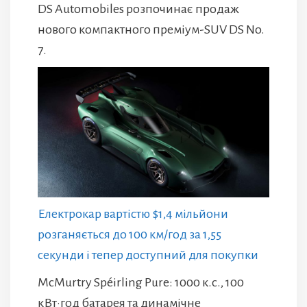
DS Automobiles розпочинає продаж
нового компактного преміум-SUV DS No.
7.
Електрокар вартістю $1,4 мільйони
розганяється до 100 км/год за 1,55
секунди і тепер доступний для покупки
McMurtry Spéirling Pure: 1000 к.с., 100
кВт·год батарея та динамічне