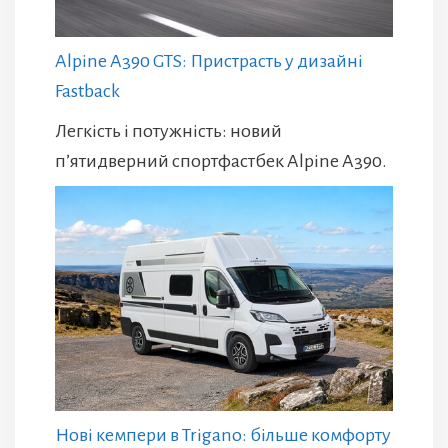
Alpine A390 GTS: Пристрасть у дизайні
Fastback
Легкість і потужність: новий
п’ятидверний спортфастбек Alpine A390.
Нові кемпери в Trigano: більше комфорту