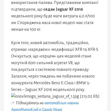
використання палива. Представники компанії
підтвердили, що
седан Jaguar XF 2016
модельного року буде мати витрата 4,0 л/100
км. Споряджена маса нової моделі має стати
менше на 100 кг.
Крім того, новий автомобіль, традиційно,
отримає «заряджені» модифікації XFR та XFR-S.
Очікується, що «серцем» цих моделей стане
могутній 600-сильний агрегат V8, що
поєднується з системою повного приводу.
Загалом, через тиждень ми побачимо нового
конкурента Mercedes-Benz E-Class і BMW 5-
Series – Jaguar XF 2016 модельного року.
☞
Підписуйтесь на
автомобільні новини
АвтоМотоКлуб в Google News