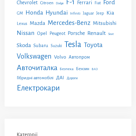
F-1
Ford
Chevrolet
Ferrari
Citroen
Fiat
Dodge
Honda
Hyundai
Kia
GM
Jeep
Jaguar
Infiniti
Mercedes-Benz
Mazda
Mitsubishi
Lexus
Nissan
Renault
Porsche
Opel
Peugeot
Seat
Tesla
Toyota
Skoda
Subaru
Suzuki
Volkswagen
Volvo
Автопром
Авточиталка
Бензин
Безпека
ВАЗ
ДАІ
Гібридні автомобілі
Дороги
Електрокари
Категорії