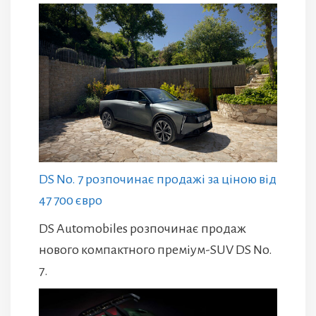
DS No. 7 розпочинає продажі за ціною від
47 700 євро
DS Automobiles розпочинає продаж
нового компактного преміум-SUV DS No.
7.