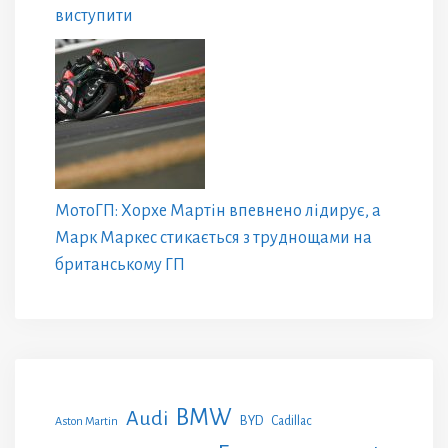
виступити
МотоГП: Хорхе Мартін впевнено лідирує, а
Марк Маркес стикається з труднощами на
британському ГП
BMW
Audi
BYD
Cadillac
Aston Martin