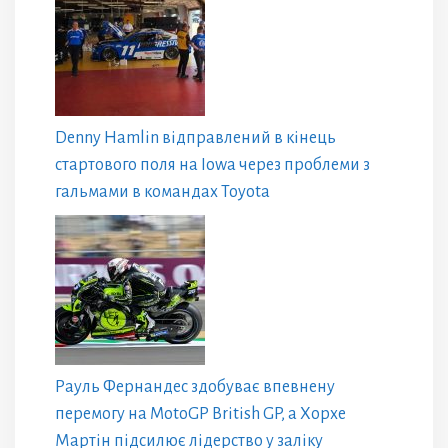
Denny Hamlin відправлений в кінець
стартового поля на Iowa через проблеми з
гальмами в командах Toyota
Рауль Фернандес здобуває впевнену
перемогу на MotoGP British GP, а Хорхе
Мартін підсилює лідерство у заліку