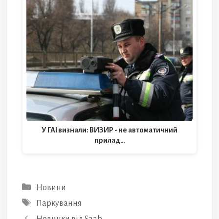
У ГАІ визнали: ВИЗИР - не автоматичний
прилад…
Категорії
Новини
Позначки
Паркування
Новинки від Saab