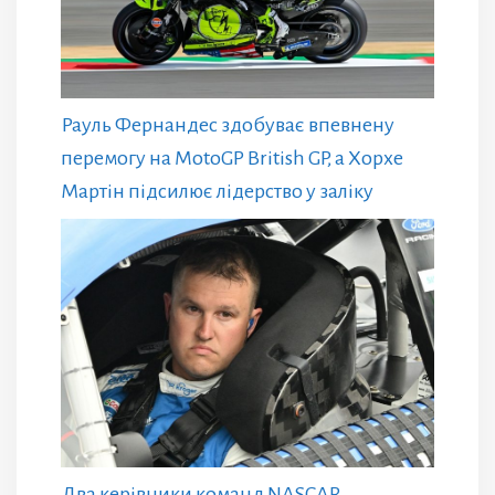
Рауль Фернандес здобуває впевнену
перемогу на MotoGP British GP, а Хорхе
Мартін підсилює лідерство у заліку
Два керівники команд NASCAR