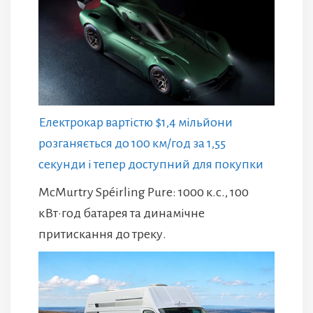
Електрокар вартістю $1,4 мільйони
розганяється до 100 км/год за 1,55
секунди і тепер доступний для покупки
McMurtry Spéirling Pure: 1000 к.с., 100
кВт·год батарея та динамічне
притискання до треку.