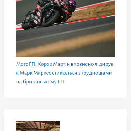
МотоГП: Хорхе Мартін впевнено лідирує,
а Марк Маркес стикається з труднощами
на британському ГП