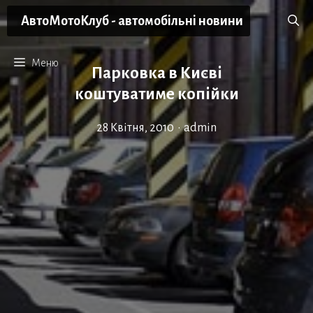
Перейти
АвтоМотоКлуб - автомобільні новини
до
вмісту
Меню
Парковка в Києві
коштуватиме копійки
28 Квітня, 2010
•
admin