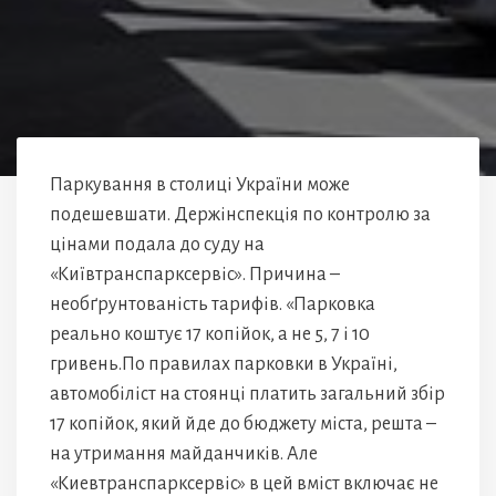
Паркування в столиці України може
подешевшати. Держінспекція по контролю за
цінами подала до суду на
«Київтранспарксервіс». Причина –
необґрунтованість тарифів. «Парковка
реально коштує 17 копійок, а не 5, 7 і 10
гривень.По правилах парковки в Україні,
автомобіліст на стоянці платить загальний збір
17 копійок, який йде до бюджету міста, решта –
на утримання майданчиків. Але
«Киевтранспарксервіс» в цей вміст включає не