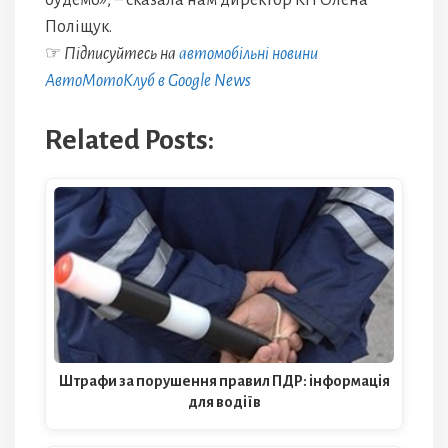
будемо», – сказала нам директор КП Олена
Поліщук.
☞
Підписуйтесь на
автомобільні новини
АвтоМотоКлуб в Google News
Related Posts:
Штрафи за порушення правил ПДР: інформація
для водіїв