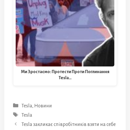
Ми Зростаємо: Протести Проти Поглинання
Tesla…
Категорії
Tesla
,
Новини
Позначки
Tesla
Tesla закликає співробітників взяти на себе