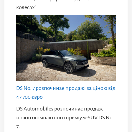
колесах"
DS No. 7 розпочинає продажі за ціною від
47 700 євро
DS Automobiles розпочинає продаж
нового компактного преміум-SUV DS No.
7.