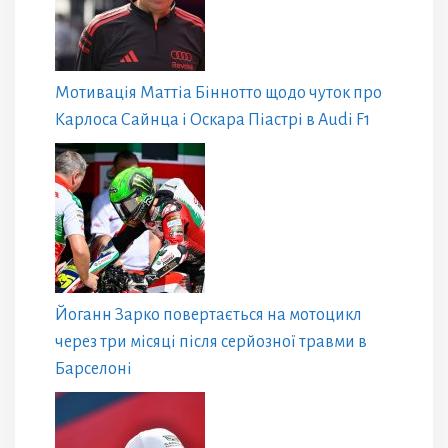
Мотивація Маттіа Біннотто щодо чуток про
Карлоса Сайнца і Оскара Піастрі в Audi F1
Йоганн Зарко повертається на мотоцикл
через три місяці після серйозної травми в
Барселоні