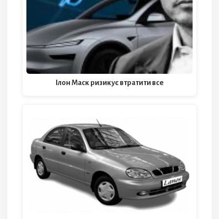
Ілон Маск ризикує втратити все