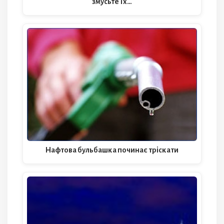
змусьте їх…
Нафтова бульбашка починає тріскати