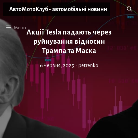
Перейти
АвтоМотоКлуб - автомобільні новини
до
вмісту
Меню
Акції Tesla падають через
руйнування відносин
Трампа та Маска
6 Червня, 2025
•
petrenko