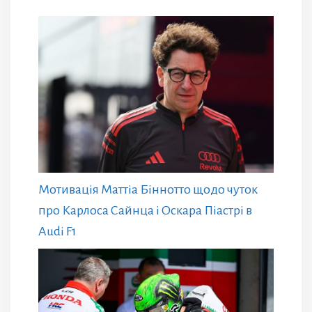
Мотивація Маттіа Біннотто щодо чуток
про Карлоса Сайнца і Оскара Піастрі в
Audi F1