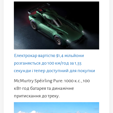
Електрокар вартістю $1,4 мільйони
розганяється до 100 км/год за 1,55
секунди і тепер доступний для покупки
McMurtry Spéirling Pure: 1000 к.с., 100
кВт·год батарея та динамічне
притискання до треку.