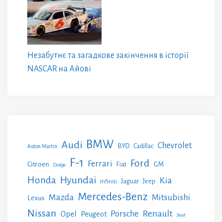
Незабутнє та загадкове закінчення в історії
NASCAR на Айові
BMW
Audi
Chevrolet
BYD
Cadillac
Aston Martin
F-1
Ford
Ferrari
Citroen
GM
Fiat
Dodge
Honda
Hyundai
Kia
Jeep
Jaguar
Infiniti
Mercedes-Benz
Mazda
Mitsubishi
Lexus
Nissan
Renault
Porsche
Opel
Peugeot
Seat