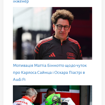
інженер
Мотивація Маттіа Біннотто щодо чуток
про Карлоса Сайнца і Оскара Піастрі в
Audi F1