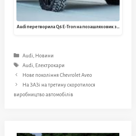
Audi перетворила Q6 E-Tron на позашляховик з…
Категорії
Audi
,
Новини
Позначки
Audi
,
Електрокари
Нове покоління Chevrolet Aveo
На ЗАЗі на третину скоротилося
виробництво автомобілів