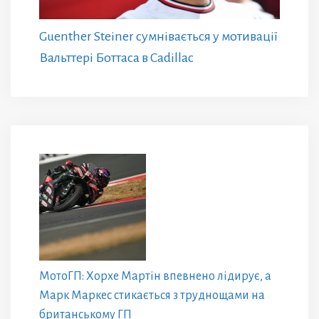
Guenther Steiner сумнівається у мотивації
Вальттері Боттаса в Cadillac
МотоГП: Хорхе Мартін впевнено лідирує, а
Марк Маркес стикається з труднощами на
британському ГП