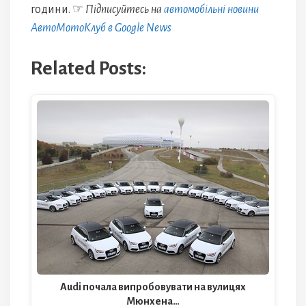
години. ☞
Підписуйтесь на
автомобільні новини
АвтоМотоКлуб в Google News
Related Posts:
Audi почала випробовувати на вулицях
Мюнхена…