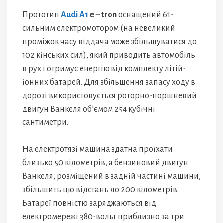
Прототип
Audi A1
e – tron
оснащений 61-
сильним електромотором (на невеликий
проміжок часу віддача може збільшуватися до
102 кінських сил), який приводить автомобіль
в рух і отримує енергію від комплекту літій-
іонних батарей. Для збільшення запасу ходу в
дорозі використовується роторно-поршневий
двигун Ванкеля об’ємом 254 кубічні
сантиметри.
На електротязі машина здатна проїхати
близько 50 кілометрів, а бензиновий двигун
Ванкеля, розміщений в задній частині машини,
збільшить цю відстань до 200 кілометрів.
Батареї повністю заряджаються від
електромережі 380-вольт приблизно за три