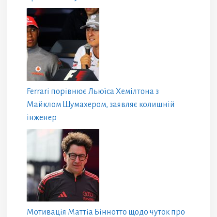
Ferrari порівнює Льюїса Хемілтона з
Майклом Шумахером, заявляє колишній
інженер
Мотивація Маттіа Біннотто щодо чуток про