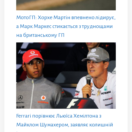
МотоГП: Хорхе Мартін впевнено лідирує,
а Марк Маркес стикається з труднощами
на британському ГП
Ferrari порівнює Льюїса Хемілтона з
Майклом Шумахером, заявляє колишній