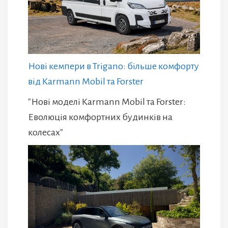
Нові кемпери в Trigano: більше комфорту
від Karmann Mobil та Forster
"Нові моделі Karmann Mobil та Forster:
Еволюція комфортних будинків на
колесах"