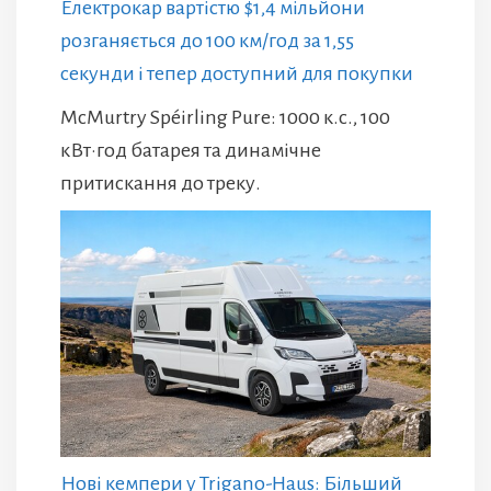
Електрокар вартістю $1,4 мільйони
розганяється до 100 км/год за 1,55
секунди і тепер доступний для покупки
McMurtry Spéirling Pure: 1000 к.с., 100
кВт·год батарея та динамічне
притискання до треку.
Нові кемпери у Trigano-Haus: Більший