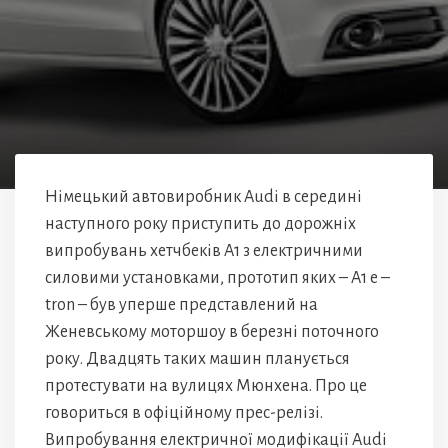
Німецький автовиробник Audi в середині
наступного року приступить до дорожніх
випробувань хетчбеків A1 з електричними
силовими установками, прототип яких – A1 e –
tron – був уперше представлений на
Женевському моторшоу в березні поточного
року. Двадцять таких машин планується
протестувати на вулицях Мюнхена. Про це
говориться в офіційному прес-релізі.
Випробування електричної модифікації Audi