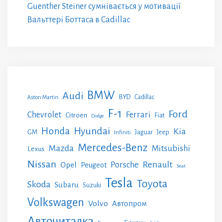
Guenther Steiner сумнівається у мотивації
Вальттері Боттаса в Cadillac
BMW
Audi
BYD
Cadillac
Aston Martin
F-1
Ford
Chevrolet
Ferrari
Citroen
Fiat
Dodge
Honda
Hyundai
Kia
GM
Jeep
Jaguar
Infiniti
Mercedes-Benz
Mazda
Mitsubishi
Lexus
Nissan
Renault
Porsche
Opel
Peugeot
Seat
Tesla
Toyota
Skoda
Subaru
Suzuki
Volkswagen
Volvo
Автопром
Авточиталка