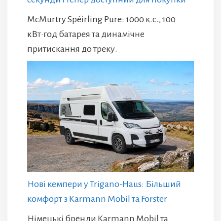
McMurtry Spéirling Pure: 1000 к.с., 100
кВт·год батарея та динамічне
притискання до треку.
Нові кемпери у Trigano-Haus: Більший
комфорт з Karmann Mobil та Forster
Німецькі бренди Karmann Mobil та