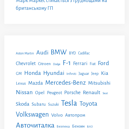
Марк Маркес стикається з труднощами на
британському ГП
BMW
Audi
BYD
Cadillac
Aston Martin
F-1
Ford
Chevrolet
Ferrari
Citroen
Fiat
Dodge
Honda
Hyundai
Kia
GM
Jeep
Jaguar
Infiniti
Mercedes-Benz
Mazda
Mitsubishi
Lexus
Nissan
Renault
Porsche
Opel
Peugeot
Seat
Tesla
Toyota
Skoda
Subaru
Suzuki
Volkswagen
Volvo
Автопром
Авточиталка
Бензин
Безпека
ВАЗ