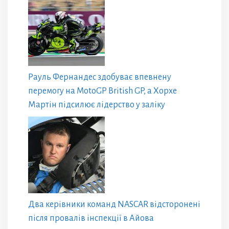
Рауль Фернандес здобуває впевнену
перемогу на MotoGP British GP, а Хорхе
Мартін підсилює лідерство у заліку
Два керівники команд NASCAR відсторонені
після провалів інспекції в Айова