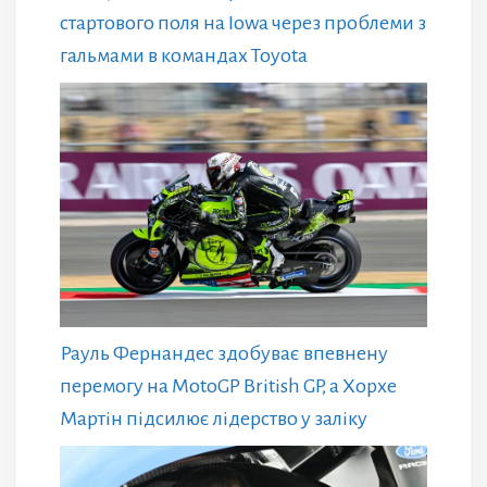
стартового поля на Iowa через проблеми з
гальмами в командах Toyota
Рауль Фернандес здобуває впевнену
перемогу на MotoGP British GP, а Хорхе
Мартін підсилює лідерство у заліку