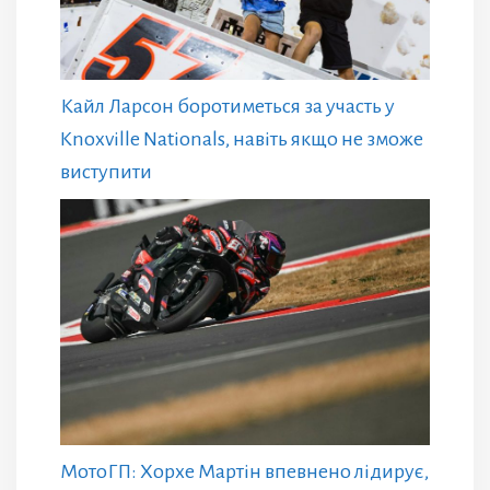
Кайл Ларсон боротиметься за участь у
Knoxville Nationals, навіть якщо не зможе
виступити
МотоГП: Хорхе Мартін впевнено лідирує,