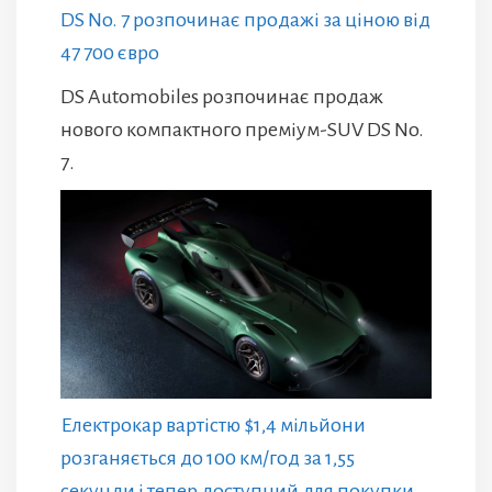
DS No. 7 розпочинає продажі за ціною від
47 700 євро
DS Automobiles розпочинає продаж
нового компактного преміум-SUV DS No.
7.
Електрокар вартістю $1,4 мільйони
розганяється до 100 км/год за 1,55
секунди і тепер доступний для покупки