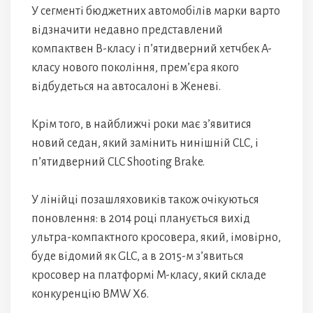
У сегменті бюджетних автомобілів марки варто
відзначити недавно представлений
компактвен B-класу і п’ятидверний хетчбек A-
класу нового покоління, прем’єра якого
відбудеться на автосалоні в Женеві.
Крім того, в найближчі роки має з’явитися
новий седан, який замінить нинішній CLC, і
п’ятидверний CLC Shooting Brake.
У лінійці позашляховиків також очікуються
поновлення: в 2014 році планується вихід
ультра-компактного кросовера, який, імовірно,
буде відомий як GLC, а в 2015-м з’явиться
кросовер на платформі M-класу, який складе
конкуренцію BMW X6.