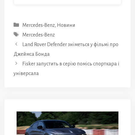
Категорії
Mercedes-Benz
,
Новини
Позначки
Mercedes-Benz
Land Rover Defender зніметься у фільмі про
Джеймса Бонда
Fisker запустить в серію помісь спорткара і
універсала