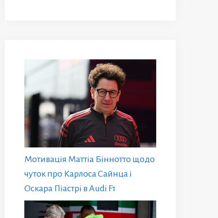
Мотивація Маттіа Біннотто щодо
чуток про Карлоса Сайнца і
Оскара Піастрі в Audi F1