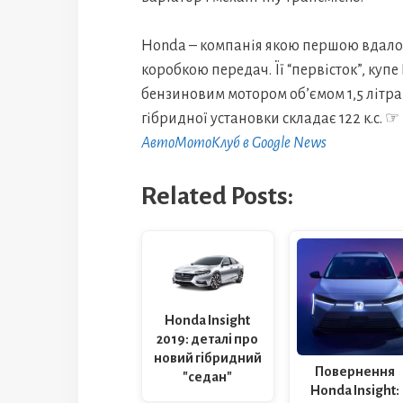
Honda – компанія якою першою вдало
коробкою передач. Її “первісток”, куп
бензиновим мотором об’ємом 1,5 літра
гібридної установки складає 122 к.с. ☞
АвтоМотоКлуб в Google News
Related Posts:
Honda Insight
2019: деталі про
новий гібридний
Повернення
"седан"
Honda Insight: