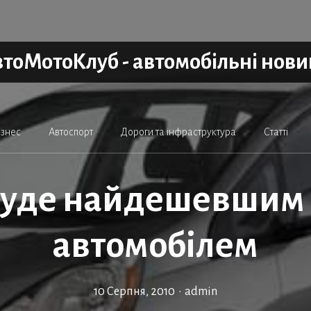
тоМотоКлуб - автомобільні нов
ізнес
Автоспорт
Дороги та інфраструктура
Статті
 буде найдешевшим
автомобілем
10 Серпня, 2010
•
admin