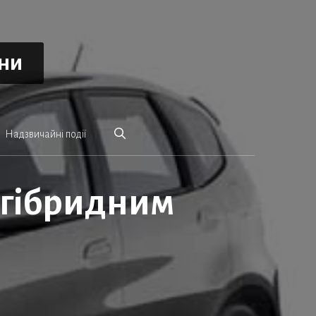
ини
Надзвичайні події
 гібридним