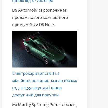
ціною від 47 700 євро
DS Automobiles розпочинає
продаж нового компактного
преміум-SUV DS No. 7.
Електрокар вартістю $1,4
мільйони розганяється до 100 км/
год за 1,55 секунди і тепер
доступний для покупки
McMurtry Spéirling Pure: 1000 к.с.,