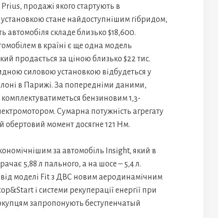
a Prius, продажі якого стартують в
ю установкою стане найдоступнішим гібридом,
ть автомобіля складе близько $18,600.
мобілем в країні є ще одна модель
кий продається за ціною близько $22 тис.
ридною силовою установкою відбудеться у
алоні в Парижі. За попередніми даними,
 комплектуватиметься бензиновим 1,3-
лектромотором. Сумарна потужність агрегату
ий обертовий момент досягне 121 Нм.
кономічнішим за автомобіль Insight, який в
ачає 5,88 л пального, а на шосе – 5,4 л.
 від моделі Fit з ДВС новим аеродинамічним
op&Start і системи рекуперації енергії при
покупцям запропонують беступенчатый