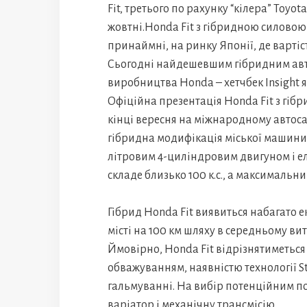
Fit, третього по рахунку “кілера” Toyot
жовтні.Honda Fit з гібридною силово
принаймні, на ринку Японії, де вартіс
Сьогодні найдешевшим гібридним авто
виробництва Honda – хетчбек Insight я
Офіційна презентація Honda Fit з гіб
кінці вересня на міжнародному автос
гібридна модифікація міської машини
літровим 4-циліндровим двигуном і е
складе близько 100 к.с., а максимальн
Гібрид Honda Fit виявиться набагато е
місті на 100 км шляху в середньому витр
Ймовірно, Honda Fit відрізнятиметься
обважуванням, наявністю технології St
гальмуванні. На вибір потенційним 
варіатор і механічну трансмісію.