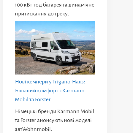
100 кВт·год батарея та динамічне
притискання до треку.
Нові кемпери у Trigano-Haus:
Більший комфорт з Karmann
Mobil та Forster
Німецькі бренди Karmann Mobil
та Forster анонсують нові моделі
автWohnmobil.