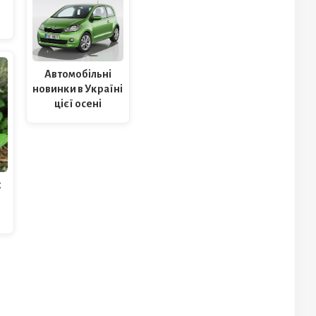
ь
Автомобільні
новинки в Україні
цієї осені
х