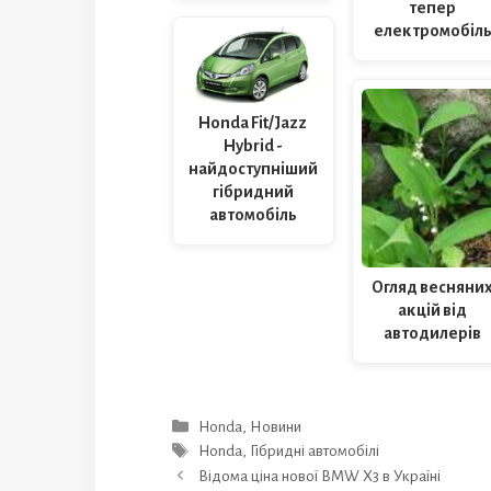
тепер
електромобіл
Honda Fit/Jazz
Hybrid -
найдоступніший
гібридний
автомобіль
Огляд весняни
акцій від
автодилерів
Категорії
Honda
,
Новини
Позначки
Honda
,
Гібридні автомобілі
Відома ціна нової BMW X3 в Україні