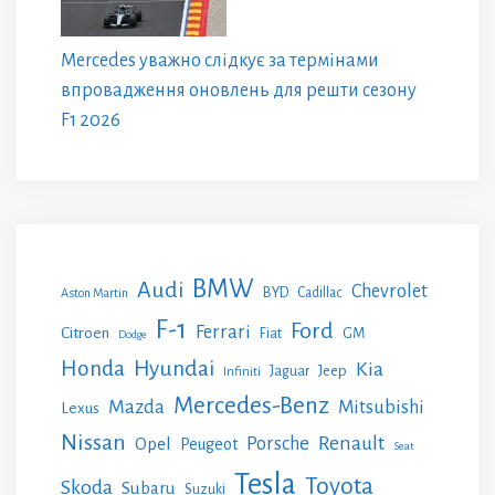
Mercedes уважно слідкує за термінами
впровадження оновлень для решти сезону
F1 2026
BMW
Audi
Chevrolet
BYD
Cadillac
Aston Martin
F-1
Ford
Ferrari
Citroen
GM
Fiat
Dodge
Honda
Hyundai
Kia
Jeep
Jaguar
Infiniti
Mercedes-Benz
Mazda
Mitsubishi
Lexus
Nissan
Renault
Porsche
Opel
Peugeot
Seat
Tesla
Toyota
Skoda
Subaru
Suzuki