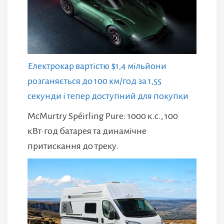
Електрокар вартістю $1,4 мільйони
розганяється до 100 км/год за 1,55
секунди і тепер доступний для покупки
McMurtry Spéirling Pure: 1000 к.с., 100
кВт·год батарея та динамічне
притискання до треку.