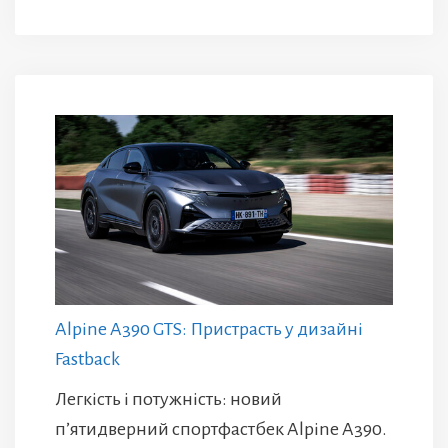
Alpine A390 GTS: Пристрасть у дизайні
Fastback
Легкість і потужність: новий
п’ятидверний спортфастбек Alpine A390.