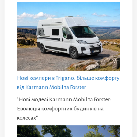
Нові кемпери в Trigano: більше комфорту
від Karmann Mobil та Forster
"Нові моделі Karmann Mobil та Forster:
Еволюція комфортних будинків на
колесах"