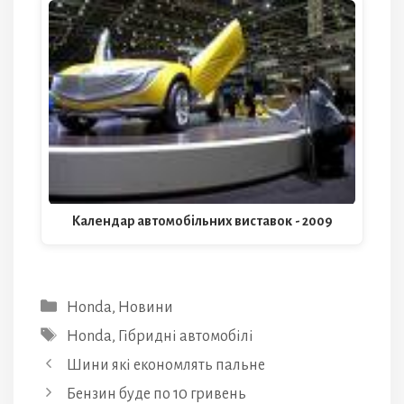
Календар автомобільних виставок - 2009
Категорії
Honda
,
Новини
Позначки
Honda
,
Гібридні автомобілі
Шини які економлять пальне
Бензин буде по 10 гривень