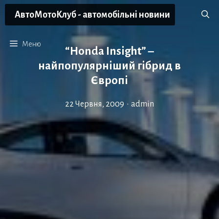
Перейти
АвтоМотоКлуб - автомобільні новини
до
вмісту
Меню
“Honda Insight” –
найпопулярніший гібрид в
Європі
22 Червня, 2009
•
admin