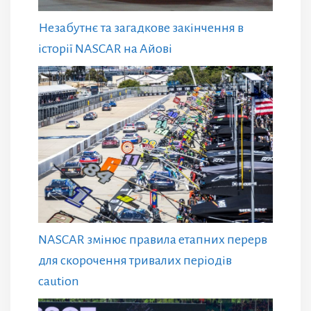
Незабутнє та загадкове закінчення в
історії NASCAR на Айові
NASCAR змінює правила етапних перерв
для скорочення тривалих періодів
caution