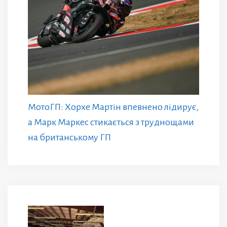
МотоГП: Хорхе Мартін впевнено лідирує,
а Марк Маркес стикається з труднощами
на британському ГП