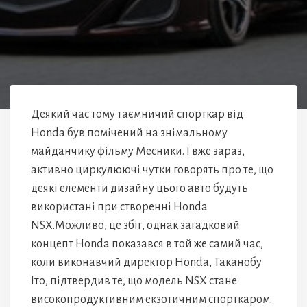
Деякий час тому таємничий спорткар від
Honda був помічений на знімальному
майданчику фільму Месники. І вже зараз,
активно циркулюючі чутки говорять про те, що
деякі елементи дизайну цього авто будуть
використані при створенні Honda
NSX.Можливо, це збіг, однак загадковий
концепт Honda показався в той же самий час,
коли виконавчий директор Honda, Таканобу
Іто, підтвердив те, що модель NSX стане
високопродуктивним екзотичним спорткаром.