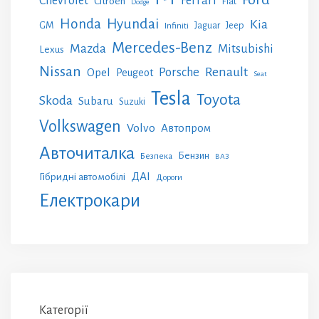
Chevrolet
Ferrari
Citroen
Fiat
Dodge
Honda
Hyundai
Kia
GM
Jeep
Jaguar
Infiniti
Mercedes-Benz
Mazda
Mitsubishi
Lexus
Nissan
Renault
Porsche
Opel
Peugeot
Seat
Tesla
Toyota
Skoda
Subaru
Suzuki
Volkswagen
Volvo
Автопром
Авточиталка
Бензин
Безпека
ВАЗ
ДАІ
Гібридні автомобілі
Дороги
Електрокари
Категорії