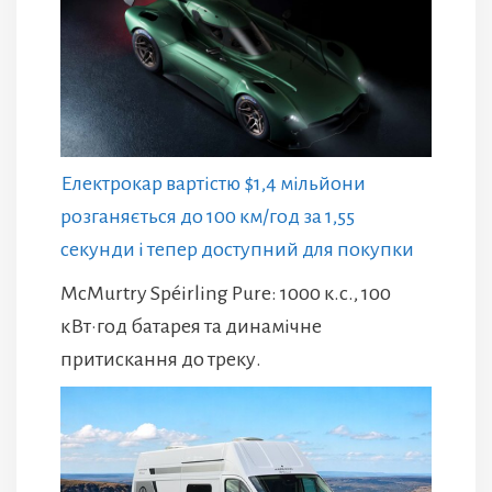
Електрокар вартістю $1,4 мільйони
розганяється до 100 км/год за 1,55
секунди і тепер доступний для покупки
McMurtry Spéirling Pure: 1000 к.с., 100
кВт·год батарея та динамічне
притискання до треку.