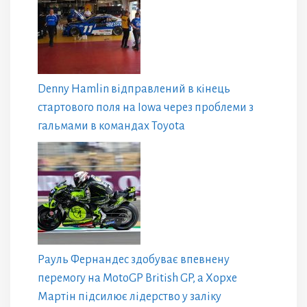
Denny Hamlin відправлений в кінець
стартового поля на Iowa через проблеми з
гальмами в командах Toyota
Рауль Фернандес здобуває впевнену
перемогу на MotoGP British GP, а Хорхе
Мартін підсилює лідерство у заліку