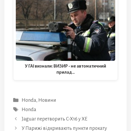
У ГАІ визнали: ВИЗИР - не автоматичний
прилад…
Категорії
Honda
,
Новини
Позначки
Honda
Jaguar перетворить C-X16 у XE
У Парижі відкривають пункти прокату