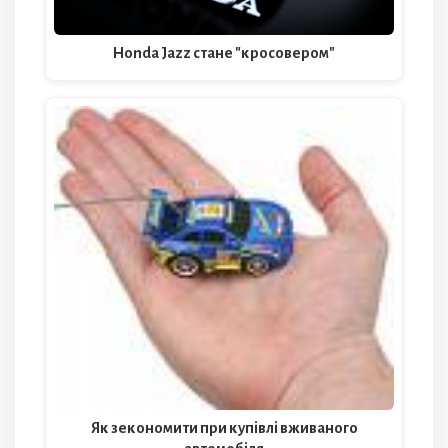
Honda Jazz стане "кросовером"
Як зекономити при купівлі вживаного