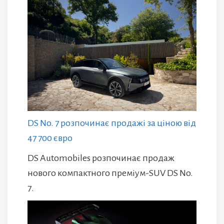
DS No. 7 розпочинає продажі за ціною від
47 700 євро
DS Automobiles розпочинає продаж
нового компактного преміум-SUV DS No.
7.