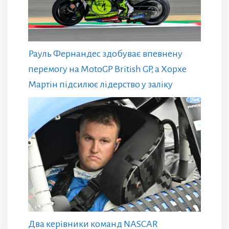
Рауль Фернандес здобуває впевнену
перемогу на MotoGP British GP, а Хорхе
Мартін підсилює лідерство у заліку
Два керівники команд NASCAR