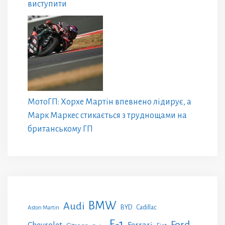
виступити
МотоГП: Хорхе Мартін впевнено лідирує, а
Марк Маркес стикається з труднощами на
британському ГП
BMW
Audi
BYD
Cadillac
Aston Martin
F-1
Ford