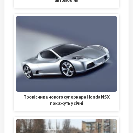
автомобіля
Провісника нового суперкара Honda NSX
покажуть у січні