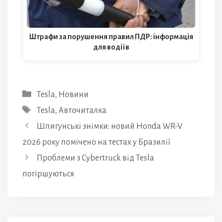
Штрафи за порушення правил ПДР: інформація
для водіїв
Категорії
Tesla
,
Новини
Позначки
Tesla
,
Авточиталка
Шпигунські знімки: новий Honda WR-V
2026 року помічено на тестах у Бразилії
Проблеми з Cybertruck від Tesla
погіршуються