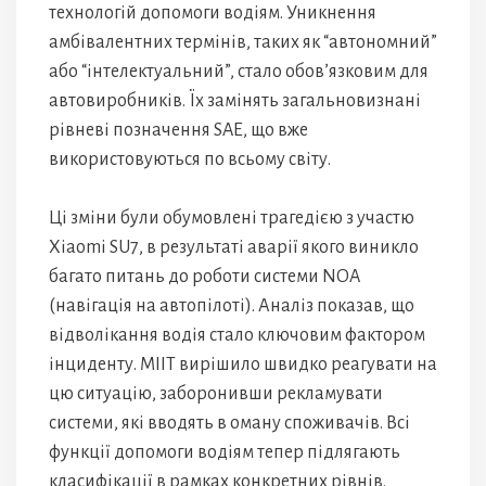
технологій допомоги водіям. Уникнення
амбівалентних термінів, таких як “автономний”
або “інтелектуальний”, стало обов’язковим для
автовиробників. Їх замінять загальновизнані
рівневі позначення SAE, що вже
використовуються по всьому світу.
Ці зміни були обумовлені трагедією з участю
Xiaomi SU7, в результаті аварії якого виникло
багато питань до роботи системи NOA
(навігація на автопілоті). Аналіз показав, що
відволікання водія стало ключовим фактором
інциденту. MIIT вирішило швидко реагувати на
цю ситуацію, заборонивши рекламувати
системи, які вводять в оману споживачів. Всі
функції допомоги водіям тепер підлягають
класифікації в рамках конкретних рівнів.