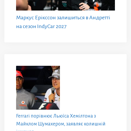
Маркус Ерікссон залишиться в Андретті
на сезон IndyCar 2027
Ferrari порівнює Льюїса Хемілтона з
Майклом Шумахером, заявляє колишній