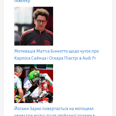
інженер
Мотивація Маттіа Біннотто щодо чуток про
Карлоса Сайнца і Оскара Піастрі в Audi F1
Йоганн Зарко повертається на мотоцикл
через три місяці після серйозної травми в