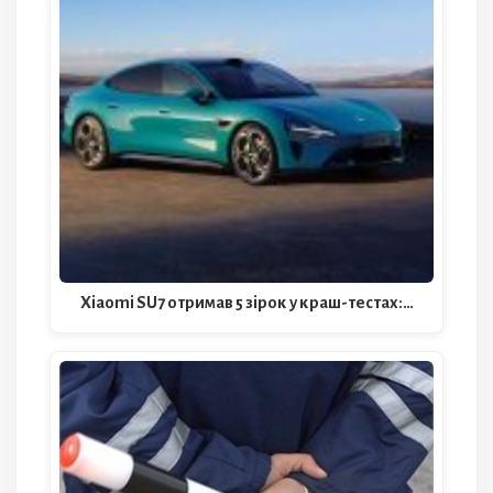
Xiaomi SU7 отримав 5 зірок у краш-тестах:…