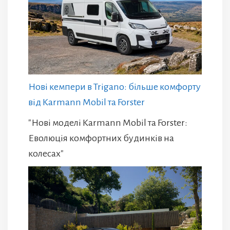
Нові кемпери в Trigano: більше комфорту
від Karmann Mobil та Forster
"Нові моделі Karmann Mobil та Forster:
Еволюція комфортних будинків на
колесах"