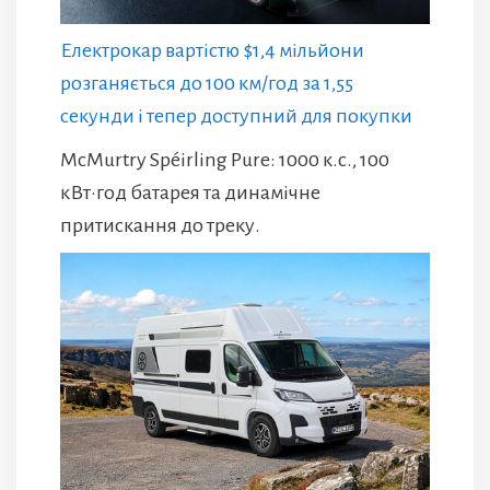
Електрокар вартістю $1,4 мільйони
розганяється до 100 км/год за 1,55
секунди і тепер доступний для покупки
McMurtry Spéirling Pure: 1000 к.с., 100
кВт·год батарея та динамічне
притискання до треку.