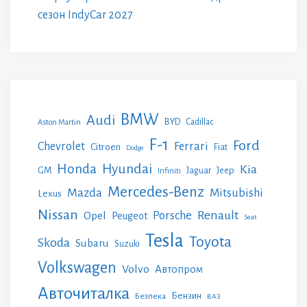
сезон IndyCar 2027
BMW
Audi
BYD
Cadillac
Aston Martin
F-1
Ford
Chevrolet
Ferrari
Citroen
Fiat
Dodge
Honda
Hyundai
Kia
GM
Jeep
Jaguar
Infiniti
Mercedes-Benz
Mazda
Mitsubishi
Lexus
Nissan
Renault
Porsche
Opel
Peugeot
Seat
Tesla
Toyota
Skoda
Subaru
Suzuki
Volkswagen
Volvo
Автопром
Авточиталка
Бензин
Безпека
ВАЗ