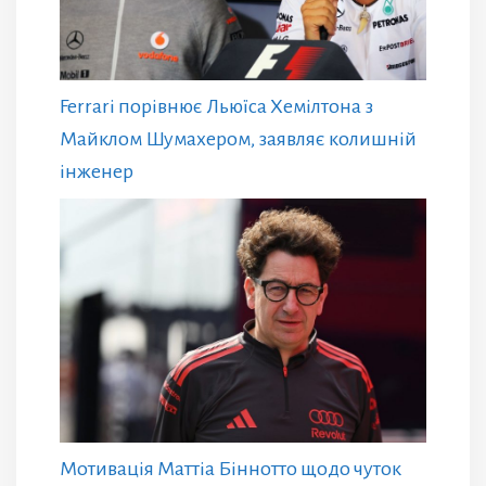
Ferrari порівнює Льюїса Хемілтона з
Майклом Шумахером, заявляє колишній
інженер
Мотивація Маттіа Біннотто щодо чуток