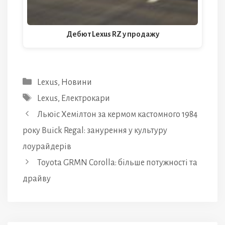
Дебют Lexus RZ у продажу
Категорії
Lexus
,
Новини
Позначки
Lexus
,
Електрокари
Льюіс Хемілтон за кермом кастомного 1984
року Buick Regal: занурення у культуру
лоурайдерів
Toyota GRMN Corolla: більше потужності та
драйву