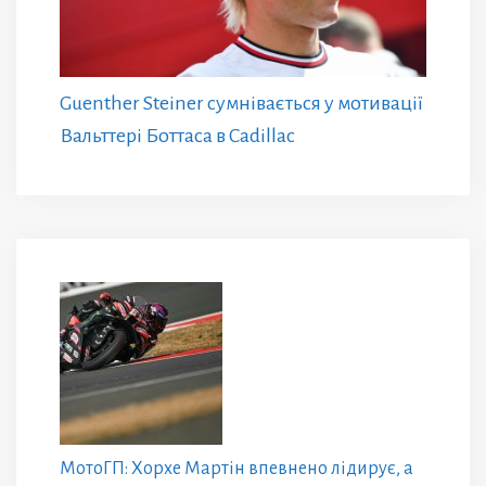
Guenther Steiner сумнівається у мотивації
Вальттері Боттаса в Cadillac
МотоГП: Хорхе Мартін впевнено лідирує, а