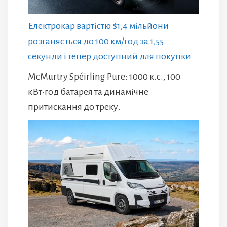
Електрокар вартістю $1,4 мільйони
розганяється до 100 км/год за 1,55
секунди і тепер доступний для покупки
McMurtry Spéirling Pure: 1000 к.с., 100
кВт·год батарея та динамічне
притискання до треку.