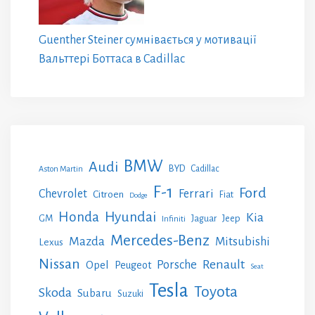
Guenther Steiner сумнівається у мотивації
Вальттері Боттаса в Cadillac
BMW
Audi
BYD
Cadillac
Aston Martin
F-1
Ford
Chevrolet
Ferrari
Citroen
Fiat
Dodge
Honda
Hyundai
Kia
GM
Jeep
Jaguar
Infiniti
Mercedes-Benz
Mazda
Mitsubishi
Lexus
Nissan
Renault
Porsche
Opel
Peugeot
Seat
Tesla
Toyota
Skoda
Subaru
Suzuki