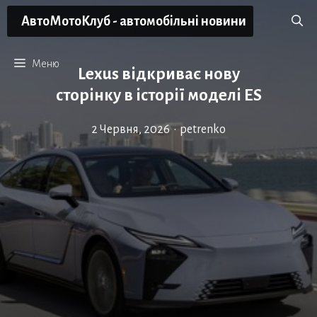
Перейти
АвтоМотоКлуб - автомобільні новини
до
вмісту
Меню
Lexus відкриває нову
сторінку в історії моделі ES
2 Червня, 2026
•
petrenko