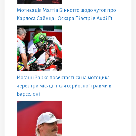
Мотивація Маттіа Біннотто щодо чуток про
Карлоса Сайнца і Оскара Піастрі в Audi F1
Йоганн Зарко повертається на мотоцикл
через три місяці після серйозної травми в
Барселоні