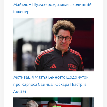
Майклом Шумахером, заявляє колишній
інженер
Мотивація Маттіа Біннотто щодо чуток
про Карлоса Сайнца і Оскара Піастрі в
Audi F1