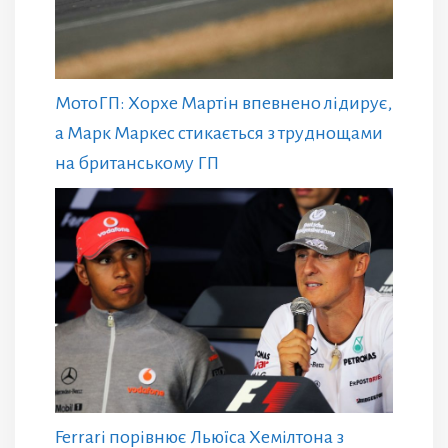
МотоГП: Хорхе Мартін впевнено лідирує,
а Марк Маркес стикається з труднощами
на британському ГП
Ferrari порівнює Льюїса Хемілтона з