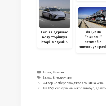
Акциз на
Lexus відкриває
"вживані"
нову сторінку в
автомобілі
історії моделі ES
знизять у 10 разі
Категорії
Lexus
,
Новини
Позначки
Lexus
,
Електрокари
Олівер Солберг виїжджає з гонки на WRC Ra
Kia PV5: електричний мікроавтобус, адапто