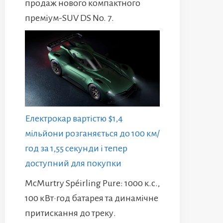
продаж нового компактного
преміум-SUV DS No. 7.
Електрокар вартістю $1,4
мільйони розганяється до 100 км/
год за 1,55 секунди і тепер
доступний для покупки
McMurtry Spéirling Pure: 1000 к.с.,
100 кВт·год батарея та динамічне
притискання до треку.