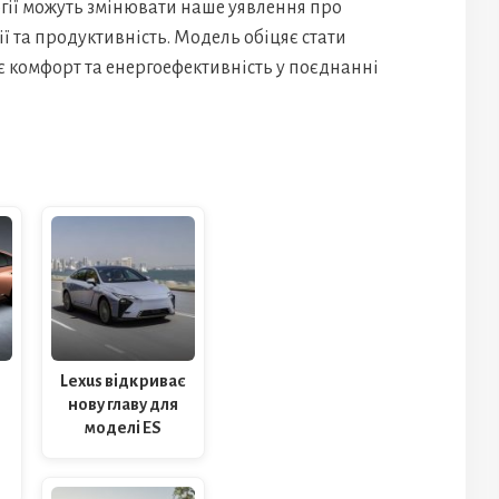
огії можуть змінювати наше уявлення про
ї та продуктивність. Модель обіцяє стати
є комфорт та енергоефективність у поєднанні
:
Lexus відкриває
нову главу для
моделі ES