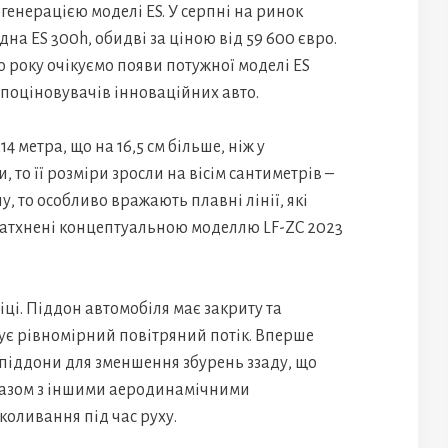
 генерацією моделі ES. У серпні на ринок
дна ES 300h, обидві за ціною від 59 600 євро.
го року очікуємо появи потужної моделі ES
 поціновувачів інноваційних авто.
 метра, що на 16,5 см більше, ніж у
, то її розміри зросли на вісім сантиметрів –
у, то особливо вражають плавні лінії, які
 натхнені концептуальною моделлю LF-ZC 2023
і. Піддон автомобіля має закриту та
ує рівномірний повітряний потік. Вперше
 піддони для зменшення збурень ззаду, що
 Разом з іншими аеродинамічними
коливання під час руху.