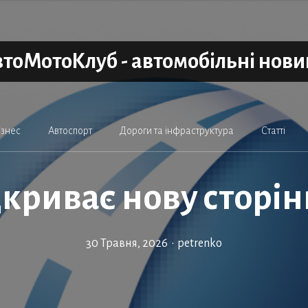
тоМотоКлуб - автомобільні нов
ізнес
Автоспорт
Дороги та інфраструктура
Статті
дкриває нову сторін
30 Травня, 2026
•
petrenko