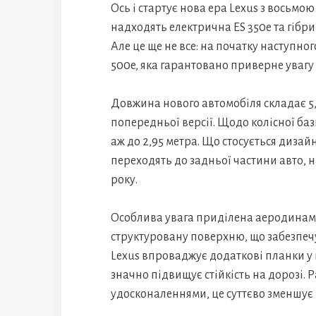
Ось і стартує нова ера Lexus з восьмою
надходять електрична ES 350e та гібри
Але це ще не все: на початку наступно
500e, яка гарантовано приверне увагу
Довжина нового автомобіля складає 5,14
попередньої версії. Щодо колісної бази
аж до 2,95 метра. Що стосується дизайн
переходять до задньої частини авто,
року.
Особлива увага приділена аеродинаміц
структуровану поверхню, що забезпеч
Lexus впроваджує додаткові планки у
значно підвищує стійкість на дорозі.
удосконаленнями, це суттєво зменшує 