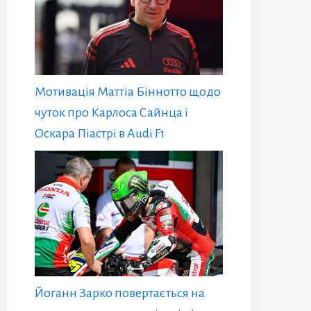
Мотивація Маттіа Біннотто щодо
чуток про Карлоса Сайнца і
Оскара Піастрі в Audi F1
Йоганн Зарко повертається на