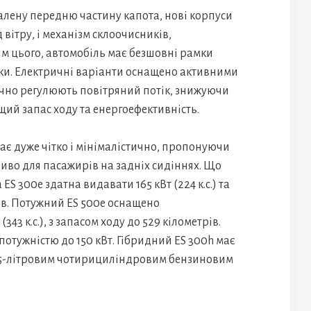
алену передню частину капота, нові корпуси
вітру, і механізм склоочисників,
м цього, автомобіль має безшовні рамки
учки. Електричні варіанти оснащено активними
ично регулюють повітряний потік, знижуючи
ий запас ходу та енергоефективність.
ає дуже чітко і мінімалістично, пропонуючи
иво для пасажирів на задніх сидіннях. Що
ES 300e здатна видавати 165 кВт (224 к.с.) та
рів. Потужний ES 500e оснащено
3 к.с.), з запасом ходу до 529 кілометрів.
отужністю до 150 кВт. Гібридний ES 300h має
 з 2,5-літровим чотирициліндровим бензиновим