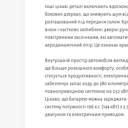
Інші цікаві деталі включають вдоскон
бокових дзеркал, що знижують шум від 
розташований під переднім склом. Крі
вікон і частково заглиблені дверні р
повітряними заслінками, які автомат
аеродинамічний опір. Це означає кращ
Внутрішній простір автомобіля вигляд
ще більше розкішного комфорту, особл
стосується продуктивності, електрична 
забезпечує запас ходу до 580 кіломет
повноприводною системою на 252 кВт (34
Цікаво, що батарею можна заряджати п
систему потужності 196 к.с. (144 кВт)
двигуном та електричним приводом.