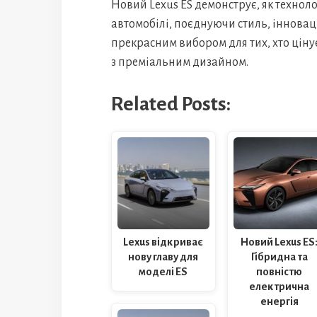
Новий Lexus ES демонструє, як технол
автомобілі, поєднуючи стиль, інноваці
прекрасним вибором для тих, хто ціну
з преміальним дизайном.
Related Posts:
Lexus відкриває
Новий Lexus ES
нову главу для
Гібридна та
моделі ES
повністю
електрична
енергія