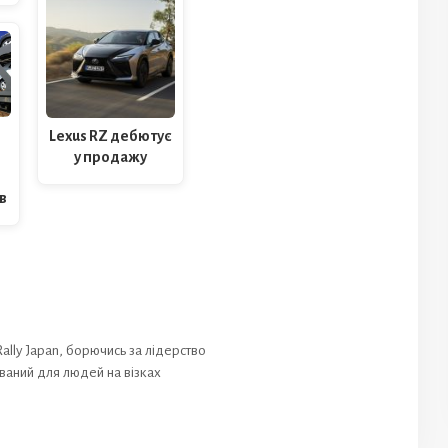
Lexus RZ дебютує
у продажу
в
lly Japan, борючись за лідерство
ваний для людей на візках