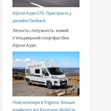
Alpine A390 GTS: Пристрасть у
дизайні Fastback
Легкість і потужність: новий
п’ятидверний спортфастбек
Alpine A390.
Нові кемпери в Trigano: більше
комфорту від Karmann Mobil та