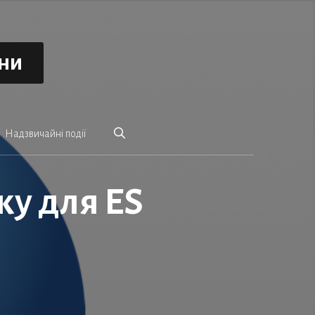
ини
Надзвичайні події
ку для ES