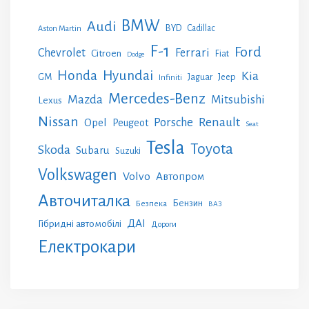
BMW
Audi
BYD
Cadillac
Aston Martin
F-1
Ford
Chevrolet
Ferrari
Citroen
Fiat
Dodge
Honda
Hyundai
Kia
GM
Jeep
Jaguar
Infiniti
Mercedes-Benz
Mazda
Mitsubishi
Lexus
Nissan
Renault
Porsche
Opel
Peugeot
Seat
Tesla
Toyota
Skoda
Subaru
Suzuki
Volkswagen
Volvo
Автопром
Авточиталка
Бензин
Безпека
ВАЗ
ДАІ
Гібридні автомобілі
Дороги
Електрокари