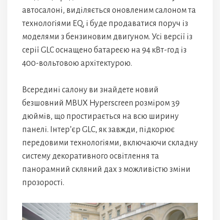
автосалоні, виділяється оновленим салоном та
технологіями EQ, і буде продаватися поруч із
моделями з бензиновим двигуном. Усі версії із
серії GLC оснащено батареєю на 94 кВт-год із
400-вольтовою архітектурою.
Всередині салону ви знайдете новий
безшовний MBUX Hyperscreen розміром 39
дюймів, що простирається на всю ширину
панелі. Інтер’єр GLC, як завжди, підкорює
передовими технологіями, включаючи складну
систему декоративного освітлення та
панорамний скляний дах з можливістю зміни
прозорості.