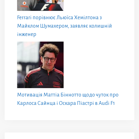
Ferrari порівнює Льюїса Хемілтона з
Майклом Шумахером, заявляє колишній
інженер
Мотивація Маттіа Біннотто щодо чуток про
Карлоса Сайнца і Оскара Піастрі в Audi F1