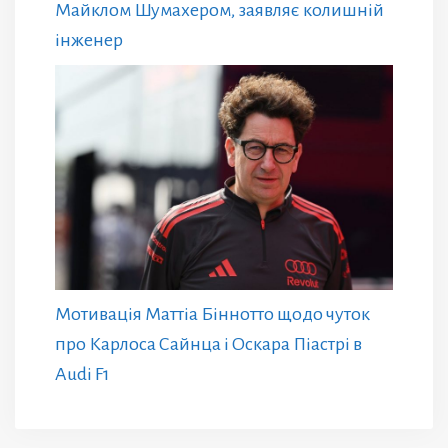
Майклом Шумахером, заявляє колишній
інженер
Мотивація Маттіа Біннотто щодо чуток
про Карлоса Сайнца і Оскара Піастрі в
Audi F1