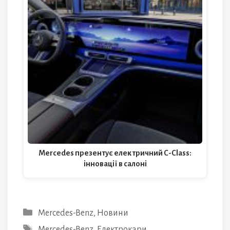
Mercedes презентує електричний C-Class:
інновації в салоні
Категорії
Mercedes-Benz
,
Новини
Позначки
Mercedes-Benz
,
Електрокари