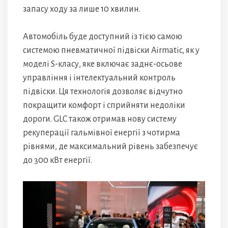
запасу ходу за лише 10 хвилин.
Автомобіль буде доступний із тією самою
системою пневматичної підвіски Airmatic, як у
моделі S-класу, яке включає заднє-осьове
управління і інтелектуальний контроль
підвіски. Ця технологія дозволяє відчутно
покращити комфорт і сприйняти недоліки
дороги. GLC також отримав нову систему
рекуперації гальмівної енергії з чотирма
рівнями, де максимальний рівень забезпечує
до 300 кВт енергії.