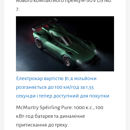
нового компактного преміум-SUV DS No.
7.
Електрокар вартістю $1,4 мільйони
розганяється до 100 км/год за 1,55
секунди і тепер доступний для покупки
McMurtry Spéirling Pure: 1000 к.с., 100
кВт·год батарея та динамічне
притискання до треку.