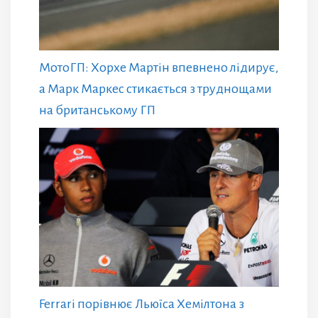
МотоГП: Хорхе Мартін впевнено лідирує,
а Марк Маркес стикається з труднощами
на британському ГП
Ferrari порівнює Льюїса Хемілтона з