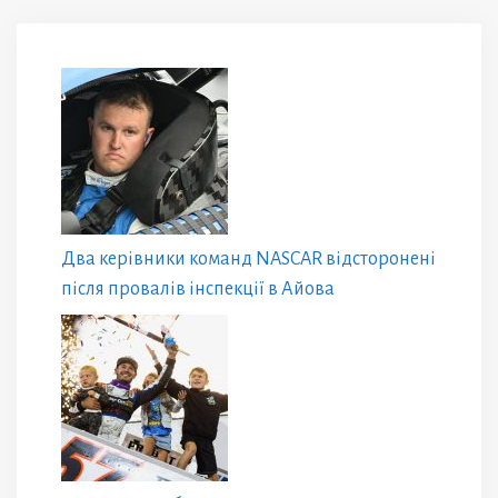
Два керівники команд NASCAR відсторонені
після провалів інспекції в Айова