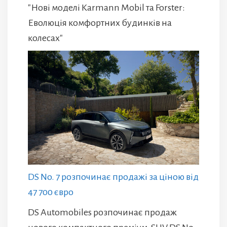
"Нові моделі Karmann Mobil та Forster:
Еволюція комфортних будинків на
колесах"
DS No. 7 розпочинає продажі за ціною від
47 700 євро
DS Automobiles розпочинає продаж