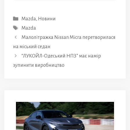
Категорії
Mazda
,
Новини
Позначки
Mazda
Малолітражка Nissan Micra перетворилася
на міський седан
“ЛУКОЙЛ-Одеський НПЗ” має намір
зупинити виробництво