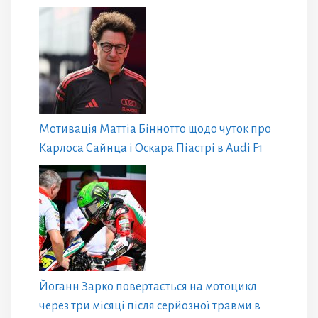
Мотивація Маттіа Біннотто щодо чуток про
Карлоса Сайнца і Оскара Піастрі в Audi F1
Йоганн Зарко повертається на мотоцикл
через три місяці після серйозної травми в