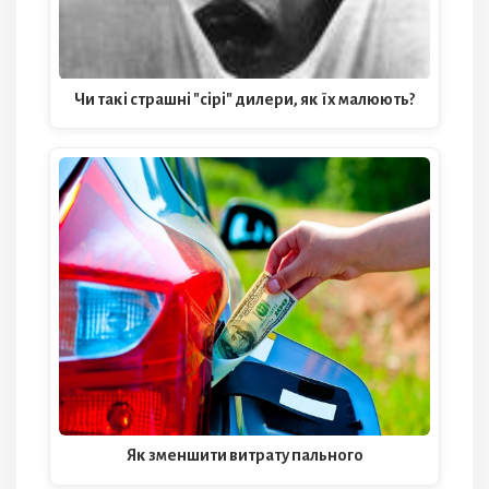
Чи такі страшні "сірі" дилери, як їх малюють?
Як зменшити витрату пального