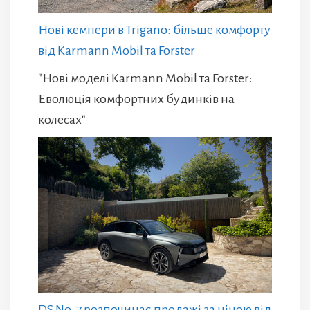
Нові кемпери в Trigano: більше комфорту
від Karmann Mobil та Forster
"Нові моделі Karmann Mobil та Forster:
Еволюція комфортних будинків на
колесах"
DS No. 7 розпочинає продажі за ціною від