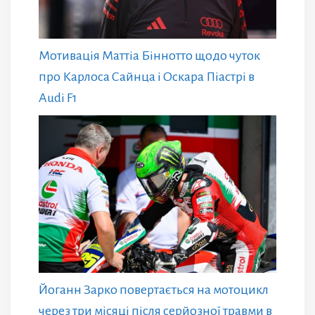
Мотивація Маттіа Біннотто щодо чуток
про Карлоса Сайнца і Оскара Піастрі в
Audi F1
Йоганн Зарко повертається на мотоцикл
через три місяці після серйозної травми в