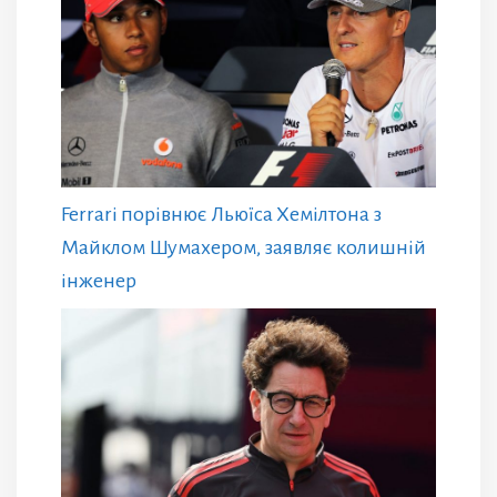
Ferrari порівнює Льюїса Хемілтона з
Майклом Шумахером, заявляє колишній
інженер