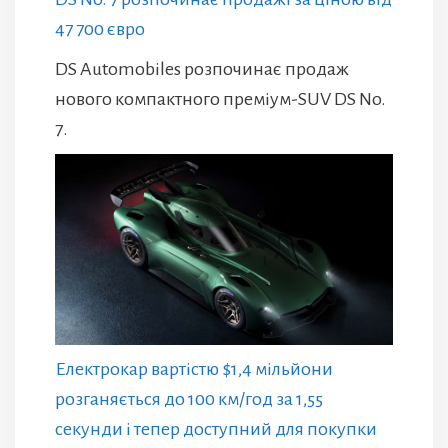
47 700 євро
DS Automobiles розпочинає продаж
нового компактного преміум-SUV DS No.
7.
Електрокар вартістю $1,4 мільйони
розганяється до 100 км/год за 1,55
секунди і тепер доступний для покупки