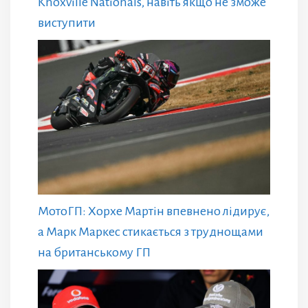
Knoxville Nationals, навіть якщо не зможе
виступити
МотоГП: Хорхе Мартін впевнено лідирує,
а Марк Маркес стикається з труднощами
на британському ГП