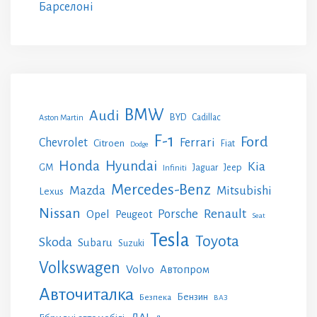
Барселоні
BMW
Audi
BYD
Cadillac
Aston Martin
F-1
Ford
Chevrolet
Ferrari
Citroen
Fiat
Dodge
Honda
Hyundai
Kia
GM
Jeep
Jaguar
Infiniti
Mercedes-Benz
Mazda
Mitsubishi
Lexus
Nissan
Renault
Porsche
Opel
Peugeot
Seat
Tesla
Toyota
Skoda
Subaru
Suzuki
Volkswagen
Volvo
Автопром
Авточиталка
Бензин
Безпека
ВАЗ