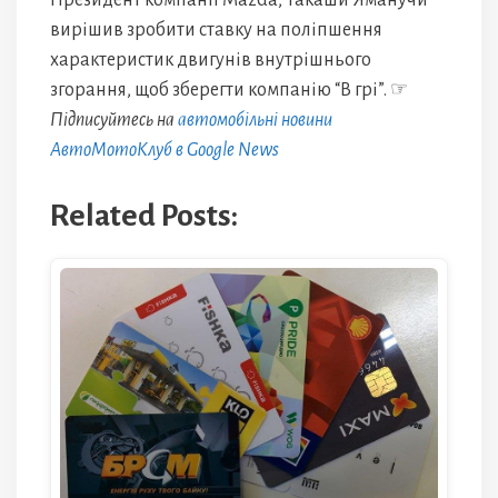
Президент компанії Mazda, Такаши Яманучи
вирішив зробити ставку на поліпшення
характеристик двигунів внутрішнього
згорання, щоб зберегти компанію “В грі”. ☞
Підписуйтесь на
автомобільні новини
АвтоМотоКлуб в Google News
Related Posts: