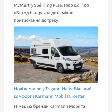
McMurtry Spéirling Pure: 1000 к.с., 100
кВт·год батарея та динамічне
притискання до треку.
Нові кемпери у Trigano-Haus: Більший
комфорт з Karmann Mobil та Forster
Німецькі бренди Karmann Mobil та