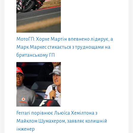
МотоГП: Хорхе Мартін впевнено лідирує, а
Марк Маркес стикається з труднощами на
британському ГП
Ferrari порівнює Льюїса Хемілтона з
Майклом Шумахером, заявляє колишній
інженер