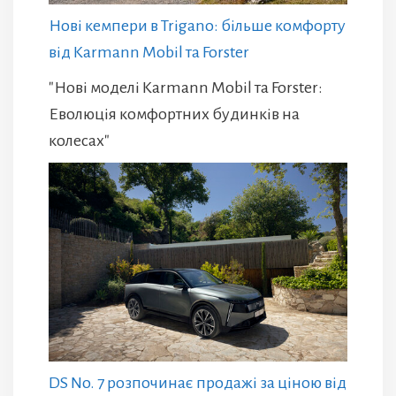
Нові кемпери в Trigano: більше комфорту
від Karmann Mobil та Forster
"Нові моделі Karmann Mobil та Forster:
Еволюція комфортних будинків на
колесах"
DS No. 7 розпочинає продажі за ціною від