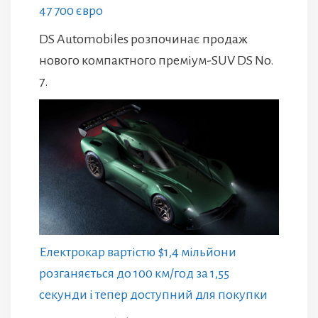
47 700 євро
DS Automobiles розпочинає продаж
нового компактного преміум-SUV DS No.
7.
Електрокар вартістю $1,4 мільйони
розганяється до 100 км/год за 1,55
секунди і тепер доступний для покупки