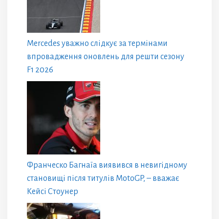
Mercedes уважно слідкує за термінами
впровадження оновлень для решти сезону
F1 2026
Франческо Багнаїа виявився в невигідному
становищі після титулів MotoGP, – вважає
Кейсі Стоунер