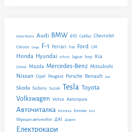
BMW
Audi
Chevrolet
BYD
Cadillac
Aston Martin
F-1
Ford
Ferrari
Citroen
GM
Fiat
Dodge
Honda
Hyundai
Kia
Jeep
Jaguar
Infiniti
Mercedes-Benz
Mazda
Mitsubishi
Lexus
Nissan
Renault
Porsche
Opel
Peugeot
Seat
Tesla
Toyota
Skoda
Subaru
Suzuki
Volkswagen
Volvo
Автопром
Авточиталка
Бензин
Безпека
ВАЗ
ДАІ
Гібридні автомобілі
Дороги
Електрокари