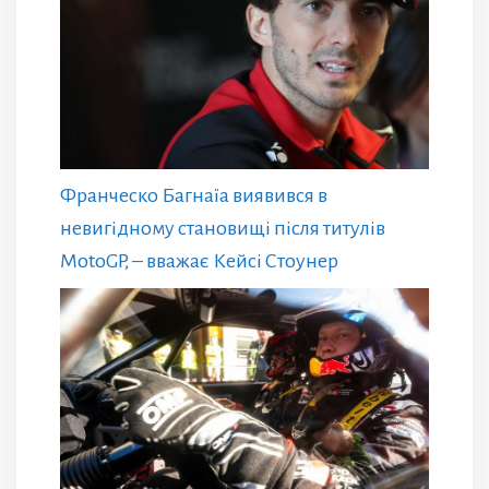
Франческо Багнаїа виявився в
невигідному становищі після титулів
MotoGP, – вважає Кейсі Стоунер