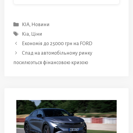
Категорії
KIA
,
Новини
Позначки
Kia
,
Ціни
Економія до 25000 грн на FORD
Спад на автомобільному ринку
посилюэться фінансовою кризою