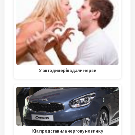
У автодилерів здали нерви
Kia представила чергову новинку