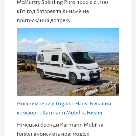
McMurtry Spéirling Pure: 1000 к.с., 100
кВт·год батарея та динамічне
притискання до треку.
Нові кемпери у Trigano-Haus: Більший
комфорт з Karmann Mobil та Forster
Німецькі бренди Karmann Mobil та
Forster анонсують нові моделі