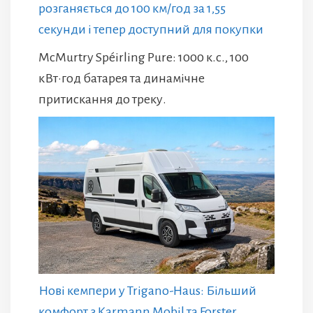
розганяється до 100 км/год за 1,55
секунди і тепер доступний для покупки
McMurtry Spéirling Pure: 1000 к.с., 100
кВт·год батарея та динамічне
притискання до треку.
Нові кемпери у Trigano-Haus: Більший
комфорт з Karmann Mobil та Forster