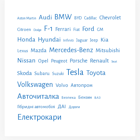
BMW
Audi
Chevrolet
BYD
Cadillac
Aston Martin
F-1
Ford
Ferrari
Citroen
GM
Fiat
Dodge
Honda
Hyundai
Kia
Jeep
Jaguar
Infiniti
Mercedes-Benz
Mazda
Mitsubishi
Lexus
Nissan
Renault
Porsche
Opel
Peugeot
Seat
Tesla
Toyota
Skoda
Subaru
Suzuki
Volkswagen
Volvo
Автопром
Авточиталка
Бензин
Безпека
ВАЗ
ДАІ
Гібридні автомобілі
Дороги
Електрокари