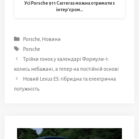
Усі Porsche 911 Carreras можна отримати з
інтер'єром…
Категорії
Porsche
,
Новини
Позначки
Porsche
Трійки гонок у календарі Формули-1:
колись небажані, а тепер на постійній основі
Новий Lexus ES: гібридна та електрична
потужність