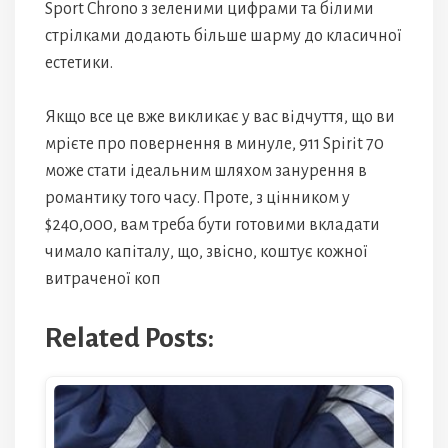
Sport Chrono з зеленими цифрами та білими
стрілками додають більше шарму до класичної
естетики.
Якщо все це вже викликає у вас відчуття, що ви
мрієте про повернення в минуле, 911 Spirit 70
може стати ідеальним шляхом занурення в
романтику того часу. Проте, з цінником у
$240,000, вам треба бути готовими вкладати
чимало капіталу, що, звісно, коштує кожної
витраченої коп
Related Posts: