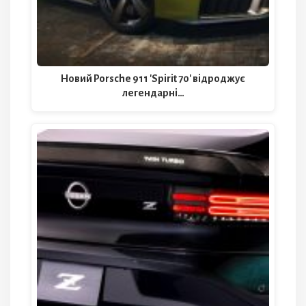
Новий Porsche 911 'Spirit 70' відроджує
легендарні…