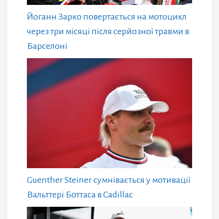
Йоганн Зарко повертається на мотоцикл
через три місяці після серйозної травми в
Барселоні
Guenther Steiner сумнівається у мотивації
Вальттері Боттаса в Cadillac