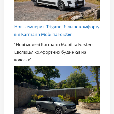
Нові кемпери в Trigano: більше комфорту
від Karmann Mobil та Forster
"Нові моделі Karmann Mobil та Forster:
Еволюція комфортних будинків на
колесах"