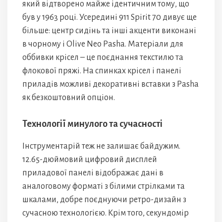
який відтворено майже ідентичним тому, що
був у 1963 році. Усередині 911 Spirit 70 дивує ще
більше: центр сидінь та інші акценти виконані
в чорному і Olive Neo Pasha. Матеріали для
оббивки крісел – це поєднання текстилю та
флокової пряжі. На спинках крісел і панелі
приладів можливі декоративні вставки з Pasha
як безкоштовний опціон.
Технології минулого та сучасності
Інструментарій теж не залишає байдужим.
12.65-дюймовий цифровий дисплей
приладової панелі відображає дані в
аналоговому форматі з білими стрілками та
шкалами, добре поєднуючи ретро-дизайн з
сучасною технологією. Крім того, секундомір