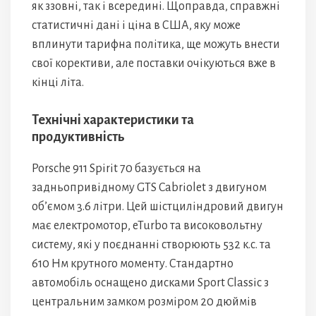
як ззовні, так і всередині. Щоправда, справжні
статистичні дані і ціна в США, яку може
вплинути тарифна політика, ще можуть внести
свої корективи, але поставки очікуються вже в
кінці літа.
Технічні характеристики та
продуктивність
Porsche 911 Spirit 70 базується на
задньопривідному GTS Cabriolet з двигуном
об’ємом 3.6 літри. Цей шістциліндровий двигун
має електромотор, eTurbo та високовольтну
систему, які у поєднанні створюють 532 к.с. та
610 Нм крутного моменту. Стандартно
автомобіль оснащено дисками Sport Classic з
центральним замком розміром 20 дюймів