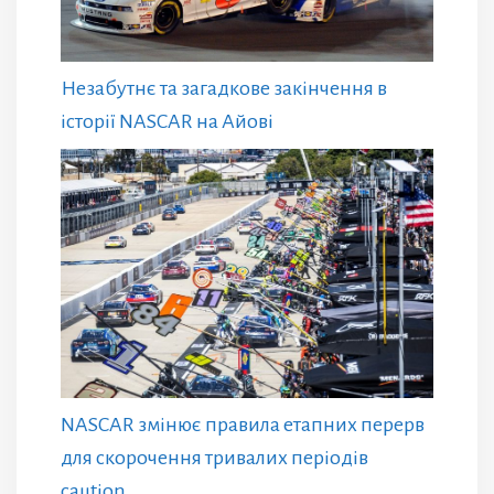
Незабутнє та загадкове закінчення в
історії NASCAR на Айові
NASCAR змінює правила етапних перерв
для скорочення тривалих періодів
caution