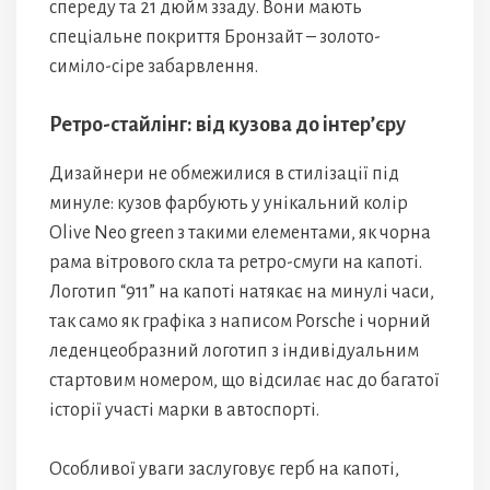
спереду та 21 дюйм ззаду. Вони мають
спеціальне покриття Бронзайт – золото-
симіло-сіре забарвлення.
Ретро-стайлінг: від кузова до інтер’єру
Дизайнери не обмежилися в стилізації під
минуле: кузов фарбують у унікальний колір
Olive Neo green з такими елементами, як чорна
рама вітрового скла та ретро-смуги на капоті.
Логотип “911” на капоті натякає на минулі часи,
так само як графіка з написом Porsche і чорний
леденцеобразний логотип з індивідуальним
стартовим номером, що відсилає нас до багатої
історії участі марки в автоспорті.
Особливої уваги заслуговує герб на капоті,