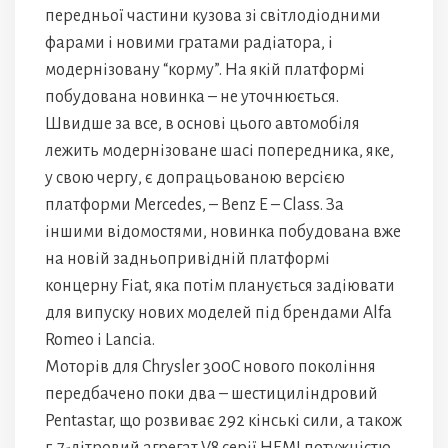
передньої частини кузова зі світлодіодними
фарами і новими гратами радіатора, і
модернізовану “корму”. На якій платформі
побудована новинка – не уточнюється.
Швидше за все, в основі цього автомобіля
лежить модернізоване шасі попередника, яке,
у свою чергу, є допрацьованою версією
платформи Mercedes, – Benz E – Class. За
іншими відомостями, новинка побудована вже
на новій задньопривідній платформі
концерну Fiat, яка потім планується задіювати
для випуску нових моделей під брендами Alfa
Romeo і Lancia.
Моторів для Chrysler 300C нового покоління
передбачено поки два – шестициліндровий
Pentastar, що розвиває 292 кінські сили, а також