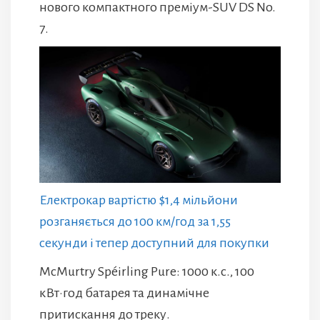
нового компактного преміум-SUV DS No.
7.
Електрокар вартістю $1,4 мільйони
розганяється до 100 км/год за 1,55
секунди і тепер доступний для покупки
McMurtry Spéirling Pure: 1000 к.с., 100
кВт·год батарея та динамічне
притискання до треку.