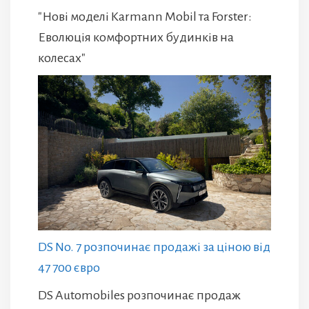
"Нові моделі Karmann Mobil та Forster:
Еволюція комфортних будинків на
колесах"
DS No. 7 розпочинає продажі за ціною від
47 700 євро
DS Automobiles розпочинає продаж