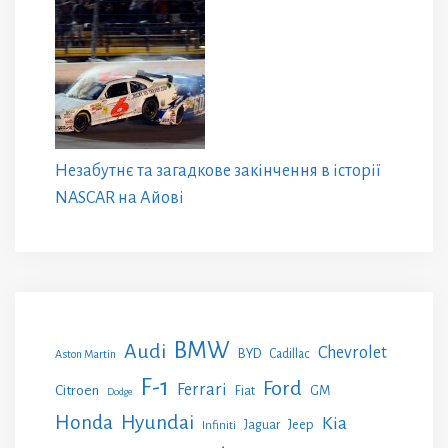
Незабутнє та загадкове закінчення в історії
NASCAR на Айові
BMW
Audi
Chevrolet
BYD
Cadillac
Aston Martin
F-1
Ford
Ferrari
Citroen
GM
Fiat
Dodge
Honda
Hyundai
Kia
Jeep
Jaguar
Infiniti