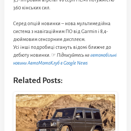
5,7-літровий агрегат V8 серії HEMI потужністю
360 кінських сил.
Серед опцій новинки – нова мультимедійна
система з навігаційним ПО від Garmin і 8,4-
дюймовим сенсорним дисплеєм.
Усі інші подробиці стануть відомі ближче до
дебюту новинки. ☞
Підписуйтесь на
автомобільні
новини АвтоМотоКлуб в Google News
Related Posts: