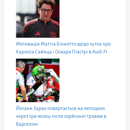
Мотивація Маттіа Біннотто щодо чуток про
Карлоса Сайнца і Оскара Піастрі в Audi F1
Йоганн Зарко повертається на мотоцикл
через три місяці після серйозної травми в
Барселоні