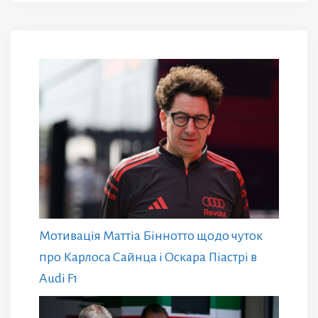
Мотивація Маттіа Біннотто щодо чуток
про Карлоса Сайнца і Оскара Піастрі в
Audi F1