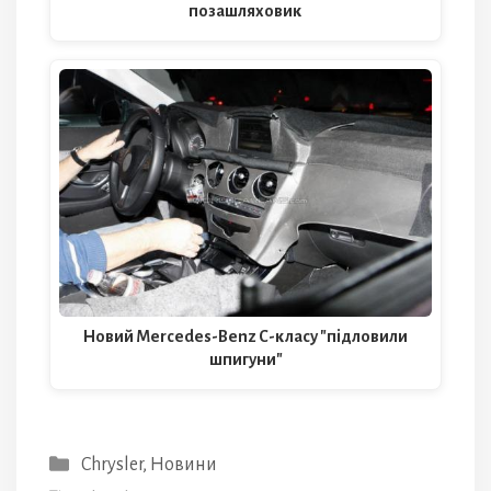
позашляховик
Новий Mercedes-Benz C-класу "підловили
шпигуни"
Категорії
Chrysler
,
Новини