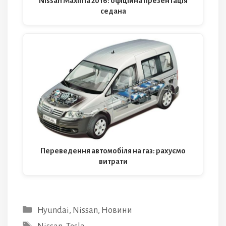
Nissan Maxima 2016: офіційна презентація
седана
Переведення автомобіля на газ: рахуємо
витрати
Категорії
Hyundai
,
Nissan
,
Новини
Позначки