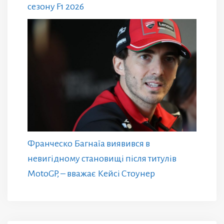
сезону F1 2026
Франческо Багнаїа виявився в
невигідному становищі після титулів
MotoGP, – вважає Кейсі Стоунер