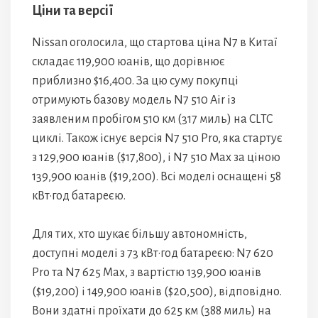
Ціни та версії
Nissan оголосила, що стартова ціна N7 в Китаї
складає 119,900 юанів, що дорівнює
приблизно $16,400. За цю суму покупці
отримують базову модель N7 510 Air із
заявленим пробігом 510 км (317 миль) на CLTC
циклі. Також існує версія N7 510 Pro, яка стартує
з 129,900 юанів ($17,800), і N7 510 Max за ціною
139,900 юанів ($19,200). Всі моделі оснащені 58
кВт·год батареєю.
Для тих, хто шукає більшу автономність,
доступні моделі з 73 кВт·год батареєю: N7 620
Pro та N7 625 Max, з вартістю 139,900 юанів
($19,200) і 149,900 юанів ($20,500), відповідно.
Вони здатні проїхати до 625 км (388 миль) на