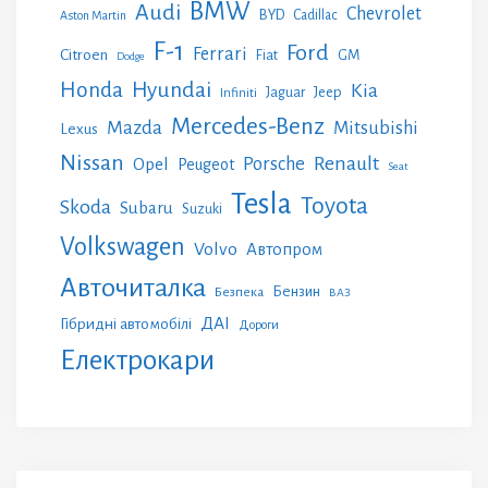
BMW
Audi
Chevrolet
BYD
Cadillac
Aston Martin
F-1
Ford
Ferrari
Citroen
GM
Fiat
Dodge
Honda
Hyundai
Kia
Jeep
Jaguar
Infiniti
Mercedes-Benz
Mazda
Mitsubishi
Lexus
Nissan
Renault
Porsche
Opel
Peugeot
Seat
Tesla
Toyota
Skoda
Subaru
Suzuki
Volkswagen
Volvo
Автопром
Авточиталка
Бензин
Безпека
ВАЗ
ДАІ
Гібридні автомобілі
Дороги
Електрокари