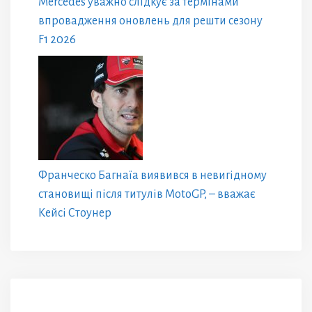
Mercedes уважно слідкує за термінами
впровадження оновлень для решти сезону
F1 2026
Франческо Багнаїа виявився в невигідному
становищі після титулів MotoGP, – вважає
Кейсі Стоунер