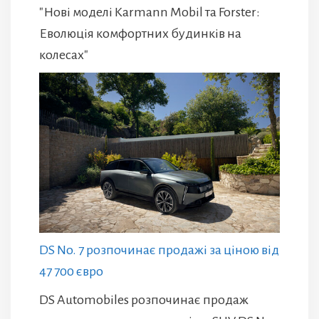
"Нові моделі Karmann Mobil та Forster:
Еволюція комфортних будинків на
колесах"
DS No. 7 розпочинає продажі за ціною від
47 700 євро
DS Automobiles розпочинає продаж