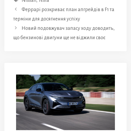
Nissan
,
Tesla
Феррарі розкриває план апгрейдів в F1 та
терміни для досягнення успіху
Новий подовжувач запасу ходу доводить,
що бензинові двигуни ще не віджили своє