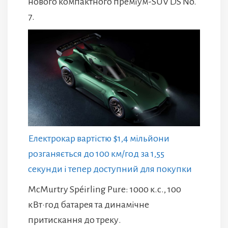
нового компактного преміум-SUV DS No.
7.
Електрокар вартістю $1,4 мільйони
розганяється до 100 км/год за 1,55
секунди і тепер доступний для покупки
McMurtry Spéirling Pure: 1000 к.с., 100
кВт·год батарея та динамічне
притискання до треку.